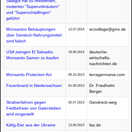
Saatgut hat zu resistenten,
mutierten "Superunkräutern"
und "Superschädlingen"
geführt
Monsantos Behauptungen
ecovillage@gmx.de
12.07.2014
über Gentech-Nahrungsmittel
sind falsch
USA zwingen El Salvador,
deutsche-
18.06.2014
Monsanto-Samen zu kaufen
wirtschafts-
nachrichten.de
Monsanto Protection Act
terragermania.com
05.10.2013
Feuerbrand in Niedersachsen
Dr. Friedhelm
01.09.2013
Berger
Strafverfahren gegen
Gendreck-weg
02.07.2013
Feldbefreier von Gatersleben
wird eingestellt
Käfig-Eier aus der Ukraine
faz.de
13.06.2013