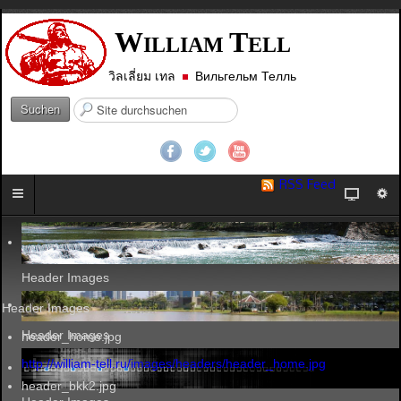
W
T
ILLIAM
ELL
วิลเลี่ยม เทล
Вильгельм Телль
S
Suchen
u
c
h
e
RSS Feed
n
.
.
.
Header Images
Header Images
Header Images
header_home.jpg
http://william-tell.ru/images/headers/header_home.jpg
header_bkk2.jpg