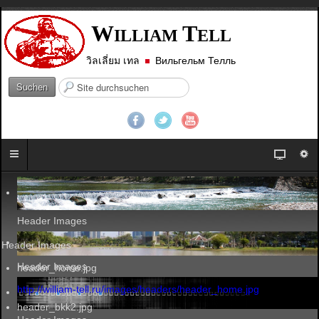
W
T
ILLIAM
ELL
วิลเลี่ยม เทล
Вильгельм Телль
S
Suchen
u
c
h
e
n
.
.
.
Header Images
Header Images
Header Images
header_home.jpg
http://william-tell.ru/images/headers/header_home.jpg
header_bkk2.jpg