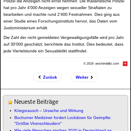
Polizei die Anzeigen nicht ernst nehmen. Die thailändische Polizei
hat pro Jahr 4'000 Anzeigen wegen sexueller Straftaten zu
bearbeiten und machte rund 2'400 Festnahmen. Dies ging aus
einer Studie eines Forschungsinstituts hervor, das Daten vom
Justizministerium erhält.
Die Zahl der nicht gemeldeten Vergewaltigungsfälle wird pro Jahr
auf 30'000 geschätzt, berichtete das Institut. Dies bedeutet, dass
jede Viertelstunde ein Sexualdelikt stattfindet.
© 2016 wochenblitz.com
Zurück
Weiter
Neueste Beiträge
Kriegsrausch – Ursache und Wirkung
Bochumer Mediziner fordert Lockdown für Geimpfte:
"Größte Virenschleudern"
Wie viele Menschen starben 2020 in Deutschland an