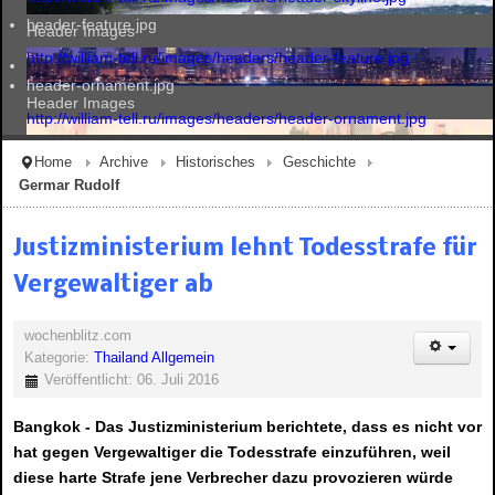
header-feature.jpg
Header Images
http://william-tell.ru/images/headers/header-feature.jpg
header-ornament.jpg
Header Images
http://william-tell.ru/images/headers/header-ornament.jpg
Home
Archive
Historisches
Geschichte
Germar Rudolf
Header Images
Justizministerium lehnt Todesstrafe für
Vergewaltiger ab
Header Images
wochenblitz.com
Kategorie:
Thailand Allgemein
Veröffentlicht: 06. Juli 2016
Bangkok - Das Justizministerium berichtete, dass es nicht vor
hat gegen Vergewaltiger die Todesstrafe einzuführen, weil
diese harte Strafe jene Verbrecher dazu provozieren würde