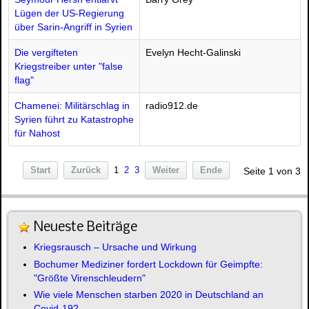
Lügen der US-Regierung
über Sarin-Angriff in Syrien
Die vergifteten
Evelyn Hecht-Galinski
Kriegstreiber unter "false
flag"
Chamenei: Militärschlag in
radio912.de
Syrien führt zu Katastrophe
für Nahost
Start
Zurück
1
2
3
Weiter
Ende
Seite 1 von 3
Neueste Beiträge
Kriegsrausch – Ursache und Wirkung
Bochumer Mediziner fordert Lockdown für Geimpfte:
"Größte Virenschleudern"
Wie viele Menschen starben 2020 in Deutschland an
Covid-19?