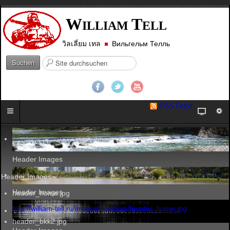
W
T
ILLIAM
ELL
วิลเลี่ยม เทล
Вильгельм Телль
S
Suchen
u
c
h
e
RSS Feed
n
.
.
.
Header Images
Header Images
Header Images
header_home.jpg
http://william-tell.ru/images/headers/header_home.jpg
header_bkk2.jpg