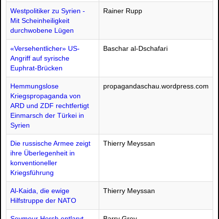
Westpolitiker zu Syrien -
Rainer Rupp
Mit Scheinheiligkeit
durchwobene Lügen
«Versehentlicher» US-
Baschar al-Dschafari
Angriff auf syrische
Euphrat-Brücken
Hemmungslose
propagandaschau.wordpress.com
Kriegspropaganda von
ARD und ZDF rechtfertigt
Einmarsch der Türkei in
Syrien
Die russische Armee zeigt
Thierry Meyssan
ihre Überlegenheit in
konventioneller
Kriegsführung
Al-Kaida, die ewige
Thierry Meyssan
Hilfstruppe der NATO
Seymour Hersh entlarvt
Barry Grey