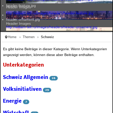
header-feature.jpg
Header Images
http://william-tell.ru/images/headers/header-feature.jpg
header-ornament.jpg
Header Images
http://william-tell.ru/images/headers/header-ornament.jpg
Home
Themen
Schweiz
Header Images
Es gibt keine Beiträge in dieser Kategorie. Wenn Unterkategorien
angezeigt werden, können diese aber Beiträge enthalten.
Header Images
Unterkategorien
Schweiz Allgemein
26
Volksinitiativen
29
Energie
7