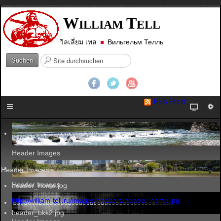
W
T
ILLIAM
ELL
วิลเลี่ยม เทล
Вильгельм Телль
S
Suchen
u
c
h
e
RSS Feed
n
.
.
.
Header Images
Header Images
Header Images
header_home.jpg
http://william-tell.ru/images/headers/header_home.jpg
header_bkk2.jpg