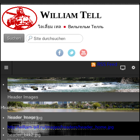
W
T
ILLIAM
ELL
วิลเลี่ยม เทล
Вильгельм Телль
S
Suchen
u
c
h
e
RSS Feed
n
.
.
.
Header Images
Header Images
Header Images
header_home.jpg
http://william-tell.ru/images/headers/header_home.jpg
header_bkk2.jpg