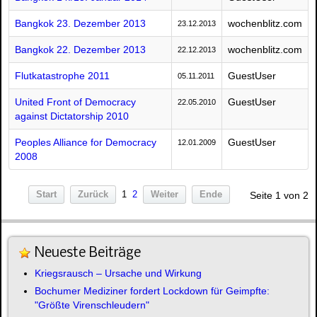
Bangkok 23. Dezember 2013
wochenblitz.com
23.12.2013
Bangkok 22. Dezember 2013
wochenblitz.com
22.12.2013
Flutkatastrophe 2011
GuestUser
05.11.2011
United Front of Democracy
GuestUser
22.05.2010
against Dictatorship 2010
Peoples Alliance for Democracy
GuestUser
12.01.2009
2008
Start
Zurück
1
2
Weiter
Ende
Seite 1 von 2
Neueste Beiträge
Kriegsrausch – Ursache und Wirkung
Bochumer Mediziner fordert Lockdown für Geimpfte:
"Größte Virenschleudern"