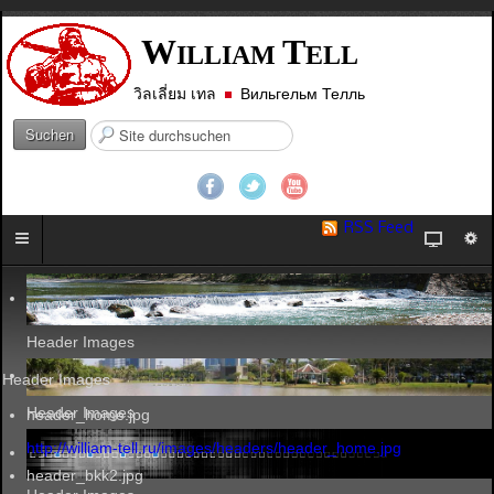
W
T
ILLIAM
ELL
วิลเลี่ยม เทล
Вильгельм Телль
S
Suchen
u
c
h
e
RSS Feed
n
.
.
.
Header Images
Header Images
Header Images
header_home.jpg
http://william-tell.ru/images/headers/header_home.jpg
header_bkk2.jpg