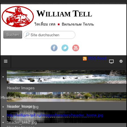
W
T
ILLIAM
ELL
วิลเลี่ยม เทล
Вильгельм Телль
S
Suchen
u
c
h
e
RSS Feed
n
.
.
.
Header Images
Header Images
Header Images
header_home.jpg
http://william-tell.ru/images/headers/header_home.jpg
header_bkk2.jpg