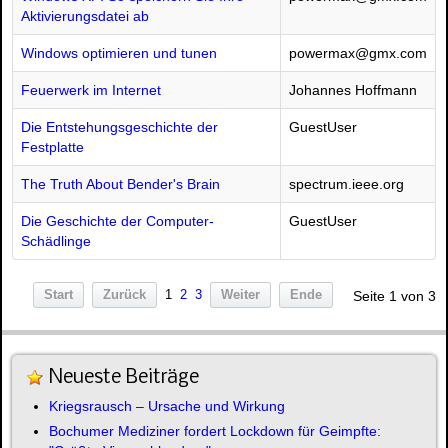
Aktivierungsdatei ab
Windows optimieren und tunen
powermax@gmx.com
Feuerwerk im Internet
Johannes Hoffmann
Die Entstehungsgeschichte der
GuestUser
Festplatte
The Truth About Bender's Brain
spectrum.ieee.org
Die Geschichte der Computer-
GuestUser
Schädlinge
Start
Zurück
1
2
3
Weiter
Ende
Seite 1 von 3
Neueste Beiträge
Kriegsrausch – Ursache und Wirkung
Bochumer Mediziner fordert Lockdown für Geimpfte: