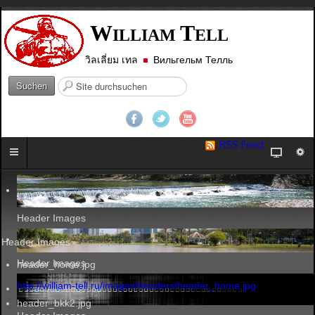
W
T
ILLIAM
ELL
วิลเลี่ยม เทล
Вильгельм Телль
S
Suchen
u
c
h
e
RSS Feed
n
.
.
.
Header Images
Header Images
Header Images
header_home.jpg
http://william-tell.ru/images/headers/header_home.jpg
header_bkk2.jpg