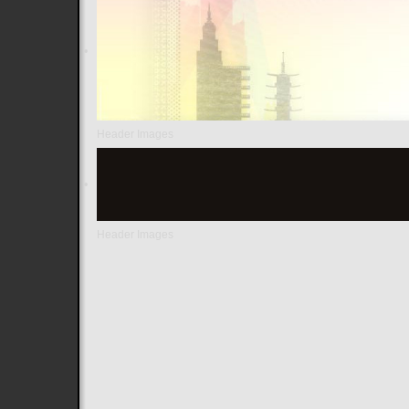
Header Images
Header Images