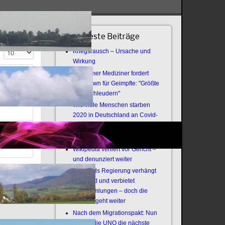
Neueste Beiträge
Anzeige #
Kriegsrausch – Ursache und
Wirkung
Bochumer Mediziner fordert
Lockdown für Geimpfte: "Größte
nshaw
Virenschleudern"
Wie viele Menschen starben
2020 in Deutschland an Covid-
19?
i
Offener Brief an die Armee
Wikipedia verliert vor Gericht –
und denunziert weiter
Thailands Regierung verhängt
Notstand und verbietet
Versammlungen – doch die
Revolte geht weiter
Nach dem Migrationspakt: Nun
zündet die UNO die nächste