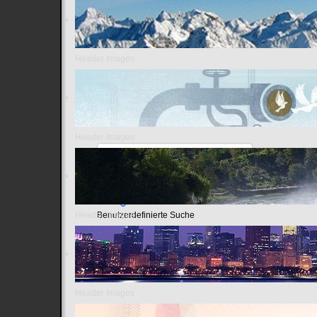
Header Images
Header Images
Header Images
Benutzerdefinierte Suche
Header Images