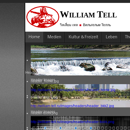
W
T
ILLIAM
ELL
วิลเลี่ยม เทล
Вильгельм Телль
Home
Medien
Kultur & Freizeit
Leben
Th
Header Images
Header Images
header_home.jpg
http://william-tell.ru/images/headers/header_home.jpg
header_bkk2.jpg
http://william-tell.ru/images/headers/header_bkk2.jpg
Header Images
header-tools.png
http://william-tell.ru/images/headers/header-tools.png
header-darkclouds.jpg