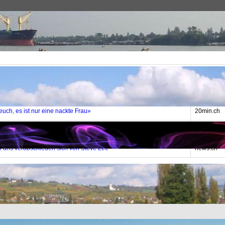
Kultur & Freizeit
Musik
Autor
e began recording a new album in his final weeks
David Re
euch, es ist nur eine nackte Frau»
20min.ch
Erwin Künz
Fans verabschieden sich von Steve Lee
news.ch