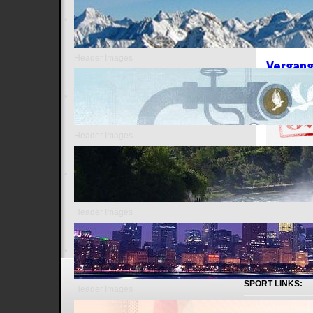
Deutsch
Politik
Header Images
Vergan
Header Images
Header Images
SPORT LINKS:
Header Images