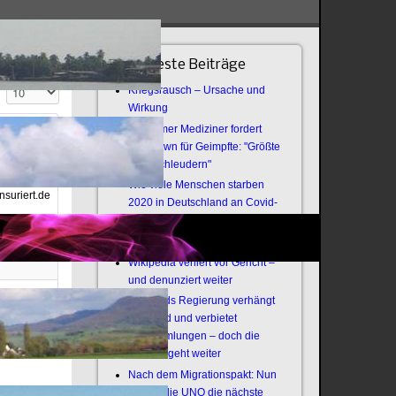
Neueste Beiträge
Anzeige #
Kriegsrausch – Ursache und
Wirkung
Bochumer Mediziner fordert
r
Lockdown für Geimpfte: "Größte
 Pohlmann
Virenschleudern"
Wie viele Menschen starben
nsuriert.de
2020 in Deutschland an Covid-
19?
Offener Brief an die Armee
o Maier
Wikipedia verliert vor Gericht –
und denunziert weiter
laj Gericke
Thailands Regierung verhängt
Notstand und verbietet
Versammlungen – doch die
Revolte geht weiter
Nach dem Migrationspakt: Nun
zündet die UNO die nächste