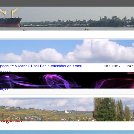
Themen
Europa
Deutschland
Datum
Auto
verliert vor Gericht – und denunziert weiter
Dirk
02.02.2021
sschutz: V-Mann 01 soll Berlin-Attentäter Anis Amri
unze
20.10.2017
t haben
Luftangriffe in Syrien: „Danke für die tägliche Dosis
Marc
01.10.2015
a, ZDF“
LD-Zeitung brennende Munitions- und Treibstofflager der FSA
Nico
13.08.2015
s Chemiebomben-Angriff“ umdichtet
tegorien