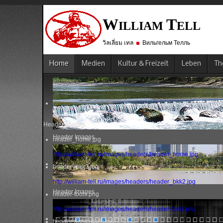
W
T
ILLIAM
ELL
วิลเลี่ยม เทล
Вильгельм Телль
Home
Medien
Kultur & Freizeit
Leben
Th
Header Images
Header Images
header_home.jpg
http://william-tell.ru/images/headers/header_home.jpg
header_bkk2.jpg
http://william-tell.ru/images/headers/header_bkk2.jpg
Header Images
header-tools.png
http://william-tell.ru/images/headers/header-tools.png
header-darkclouds.jpg