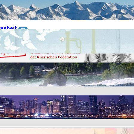
land Allgemein
43
21
genheit
23