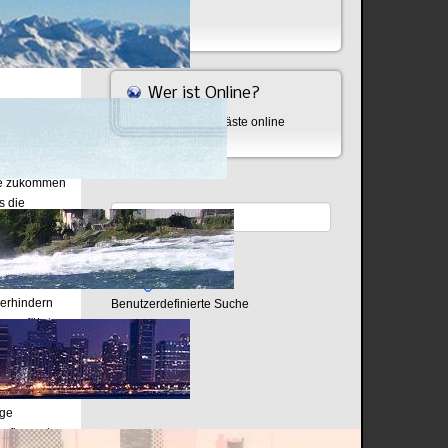
Bombe
Wer ist Online?
Aktuell sind 831 Gäste online
abe zukommen
s die
rische
ren nimmt
en in der
tangriffe
verhindern
Benutzerdefinierte Suche
a geführt.
ngriffs-
h arabischen
tätigt
ige
hafts- und