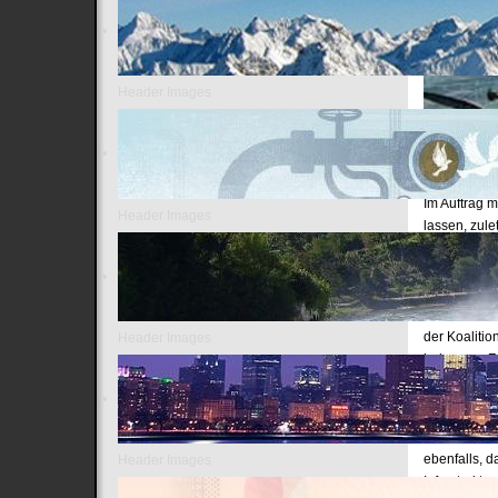
Header Images
Im Auftrag 
Header Images
lassen, zule
sogenannte "
Republik an
sie die Infra
Provinz Eir 
der Koalitio
Header Images
haben zur Z
Die mutwilli
Serie die au
Armee am 17.
ebenfalls, d
Header Images
Infrastrukt