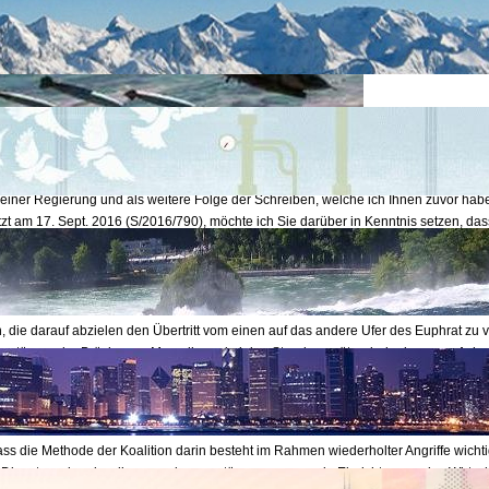
meiner Regierung und als weitere Folge der Schreiben, welche ich Ihnen zuvor h
tzt am 17. Sept. 2016 (S/2016/790), möchte ich Sie darüber in Kenntnis setzen, das
internationale Koalition" unter dem Befehl der USA damit fortfährt die Arabisch-Sy
zugreifen. Unter dem Vorwand einen Krieg gegen die Organisations Daesh zu füh
struktur lebenswichtiger Infrastruktur ins Visier. Die Luftstreitkräfte der Koalition hab
el-Zor ununterbrochen zwei wichtige Brücken über den Euphrat bombardiert. Die Luf
n, die darauf abzielen den Übertritt vom einen auf das andere Ufer des Euphrat zu 
erstörung der Brücke von Mayadin und einige Stunden später derjenigen von Achar
ge Zerstörung dieser Brücken durch die USA reiht sich ein in die Fortsetzung einer A
f den Tag einer US-Aggression folgt, in deren Verlauf mehrere Soldaten der syrisc
 Sept. 2016 in Deir el-Zor getötet oder verletzt wurden. Diese Vorgehensweise bes
ass die Methode der Koalition darin besteht im Rahmen wiederholter Angriffe wicht
ur-Dienste zu bombardieren und zu zerstören genauso wie Einrichtungen des Wirtsc