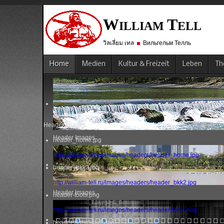
W
T
ILLIAM
ELL
วิลเลี่ยม เทล
Вильгельм Телль
Home
Medien
Kultur & Freizeit
Leben
Th
Header Images
Header Images
header_home.jpg
http://william-tell.ru/images/headers/header_home.jpg
header_bkk2.jpg
http://william-tell.ru/images/headers/header_bkk2.jpg
Header Images
header-tools.png
http://william-tell.ru/images/headers/header-tools.png
header-darkclouds.jpg