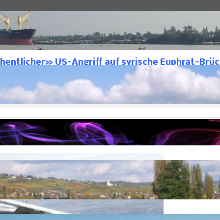
Themen
Nahost
Syrien
cher» US-Angriff auf syrische Euphrat-Brücken
hentlicher» US-Angriff auf syrische Euphrat-Brü
-Dschafari
Syrien
tlicht: 29. September 2016
ltairenet.org
9. September 2016