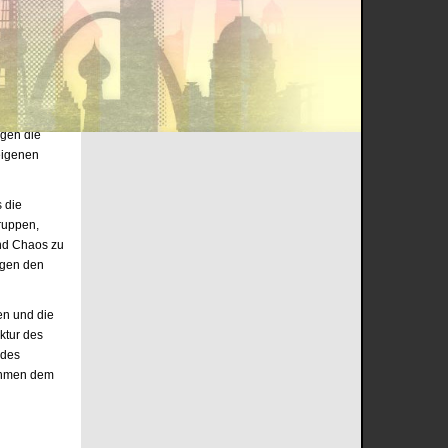
onalen
zu den
it den
chung des
egen die
 eigenen
s die
Gruppen,
und Chaos zu
egen den
len und die
uktur des
 des
nahmen dem