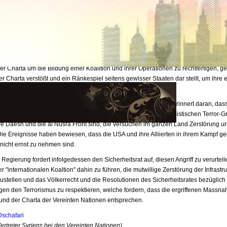
s. Wir haben den Generalsekretär und die sich abwechselnden Präsidenten des
ates mit etlichen offiziellen Schreiben darüber informiert.
e Regierung unterstreicht erneut, dass die Operationen der sogenannten "internati
llegal sind, denn sie stehen im Widerspruch zum Völkerrecht, stehen im Gegensatz 
der UNO-Charta und wurden ohne irgendeine zuvor abgesprochene Koordination m
ehörden durchgeführt. Die Regierung unterstreicht ebenfalls, dass die Geltendma
der Charta um die Bildung einer Koalition und ihrer Operationen zu rechtfertigen, g
er Charta verstößt und ein Ränkespiel seitens gewisser Staaten dar stellt, um ihre
u fördern.
 Regierung fordert die Verurteilung dieser kriminellen Akte und erinnert daran, das
znießer dieser Angriffe der "internationalen Koalition" die extremistischen Terror-
e Daesh und die al Nusra Front sind, die versuchen im ganzen Land Zerstörung 
 Die Ereignisse haben bewiesen, dass die USA und ihre Alliierten in ihrem Kampf g
nicht ernst zu nehmen sind.
 Regierung fordert infolgedessen den Sicherheitsrat auf, diesen Angriff zu verurtei
er "internationalen Koaltion" dahin zu führen, die mutwillige Zerstörung der Infrastr
ustellen und das Völkerrecht und die Resolutionen des Sicherheitsrates bezüglich
en den Terrorismus zu respektieren, welche fordern, dass die ergriffenen Mass
 und der Charta der Vereinten Nationen entsprechen.
Dschafari
ertreter Syriens bei den Vereinten Nationen)