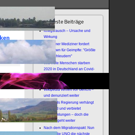
Neueste Beiträge
Kriegsrausch – Ursache und
Wirkung
cken
Bochumer Mediziner fordert
Lockdown für Geimpfte: "Größte
Virenschleudern"
Wie viele Menschen starben
2020 in Deutschland an Covid-
19?
Offener Brief an die Armee
Wikipedia verliert vor Gericht –
und denunziert weiter
Thailands Regierung verhängt
Notstand und verbietet
Versammlungen – doch die
Revolte geht weiter
Nach dem Migrationspakt: Nun
zündet die UNO die nächste