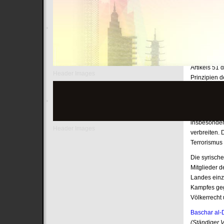
Sozialleben
Sicherheitsr
Die syrisch
Koaltion" i
Prinzipien 
syrischen B
Artikels 51 
Header Images
Prinzipien d
Interessen z
Die syrische
einzigen Nut
insbesonder
Header Images
verbreiten.
Terrorismus 
Die syrische
Mitglieder d
Landes einz
Kampfes geg
Völkerrecht
Baschar al-
(Ständiger V