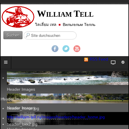
W
T
ILLIAM
ELL
วิลเลี่ยม เทล
Вильгельм Телль
S
Suchen
u
c
h
e
RSS Feed
n
.
.
.
Header Images
Header Images
Header Images
header_home.jpg
http://william-tell.ru/images/headers/header_home.jpg
header_bkk2.jpg