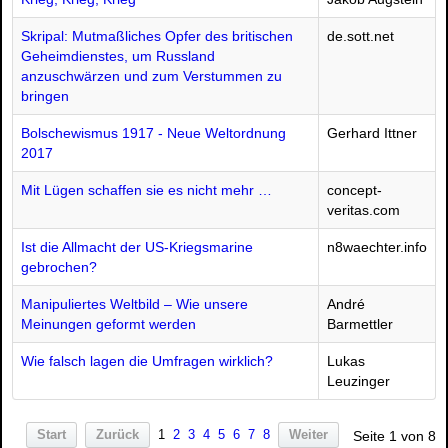
Skripal: Mutmaßliches Opfer des britischen
de.sott.net
Geheimdienstes, um Russland
anzuschwärzen und zum Verstummen zu
bringen
Bolschewismus 1917 - Neue Weltordnung
Gerhard Ittner
2017
Mit Lügen schaffen sie es nicht mehr …
concept-
veritas.com
Ist die Allmacht der US-Kriegsmarine
n8waechter.info
gebrochen?
Manipuliertes Weltbild – Wie unsere
André
Meinungen geformt werden
Barmettler
Wie falsch lagen die Umfragen wirklich?
Lukas
Leuzinger
Start
Zurück
1
2
3
4
5
6
7
8
Weiter
Seite 1 von 8