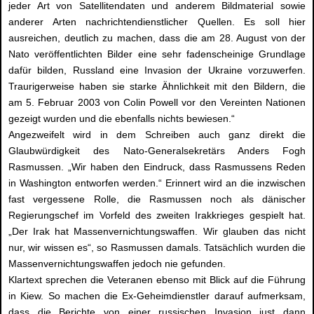
jeder Art von Satellitendaten und anderem Bildmaterial sowie
anderer Arten nachrichtendienstlicher Quellen. Es soll hier
ausreichen, deutlich zu machen, dass die am 28. August von der
Nato veröffentlichten Bilder eine sehr fadenscheinige Grundlage
dafür bilden, Russland eine Invasion der Ukraine vorzuwerfen.
Traurigerweise haben sie starke Ähnlichkeit mit den Bildern, die
am 5. Februar 2003 von Colin Powell vor den Vereinten Nationen
gezeigt wurden und die ebenfalls nichts bewiesen.“
Angezweifelt wird in dem Schreiben auch ganz direkt die
Glaubwürdigkeit des Nato-Generalsekretärs Anders Fogh
Rasmussen. „Wir haben den Eindruck, dass Rasmussens Reden
in Wa­shington entworfen werden.“ Erinnert wird an die inzwischen
fast vergessene Rolle, die Rasmussen noch als dänischer
Regierungschef im Vorfeld des zweiten Irakkrieges gespielt hat.
„Der Irak hat Massenvernichtungswaffen. Wir glauben das nicht
nur, wir wissen es“, so Rasmussen damals. Tatsächlich wurden die
Massenvernichtungswaffen jedoch nie gefunden.
Klartext sprechen die Veteranen ebenso mit Blick auf die Führung
in Kiew. So machen die Ex-Geheimdienstler darauf aufmerksam,
dass die Berichte von einer russischen Invasion just dann