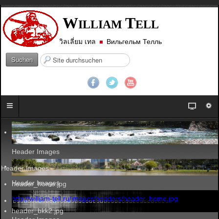
W
T
ILLIAM
ELL
วิลเลี่ยม เทล
Вильгельм Телль
S
Suchen
u
c
h
e
n
.
.
.
Header Images
Header Images
Header Images
header_home.jpg
http://william-tell.ru/images/headers/header_home.jpg
header_bkk2.jpg