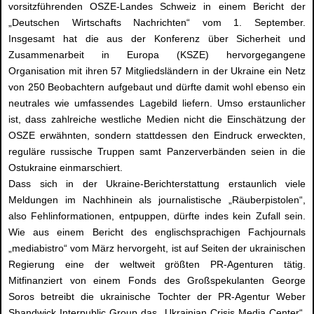
vorsitzführenden OSZE-Landes Schweiz in einem Bericht der
„Deutschen Wirtschafts Nachrichten“ vom 1. September.
Insgesamt hat die aus der Konferenz über Sicherheit und
Zusammenarbeit in Europa (KSZE) hervorgegangene
Organisation mit ihren 57 Mitgliedsländern in der Ukraine ein Netz
von 250 Beobachtern aufgebaut und dürfte damit wohl ebenso ein
neutrales wie umfassendes Lagebild liefern. Umso erstaunlicher
ist, dass zahlreiche westliche Medien nicht die Einschätzung der
OSZE erwähnten, sondern stattdessen den Eindruck erweckten,
reguläre russische Truppen samt Panzerverbänden seien in die
Ostukraine einmarschiert.
Dass sich in der Ukraine-Berichterstattung erstaunlich viele
Meldungen im Nachhinein als journalistische „Räuberpistolen“,
also Fehlinformationen, entpuppen, dürfte indes kein Zufall sein.
Wie aus einem Bericht des englischsprachigen Fachjournals
„mediabistro“ vom März hervorgeht, ist auf Seiten der ukrainischen
Regierung eine der weltweit größten PR-Agenturen tätig.
Mitfinanziert von einem Fonds des Großspekulanten George
Soros betreibt die ukrainische Tochter der PR-Agentur Weber
Shandwick Interpublic Group das „Ukrainian Crisis Media Center“,