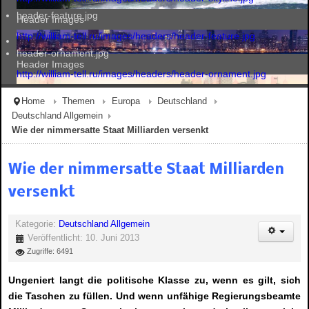
header-feature.jpg
Header Images
http://william-tell.ru/images/headers/header-feature.jpg
header-ornament.jpg
Header Images
http://william-tell.ru/images/headers/header-ornament.jpg
Home
Themen
Europa
Deutschland
Deutschland Allgemein
Header Images
Wie der nimmersatte Staat Milliarden versenkt
Wie der nimmersatte Staat Milliarden
Header Images
versenkt
Kategorie:
Deutschland Allgemein
Veröffentlicht: 10. Juni 2013
Zugriffe: 6491
Ungeniert langt die politische Klasse zu, wenn es gilt, sich
die Taschen zu füllen. Und wenn unfähige Regierungsbeamte