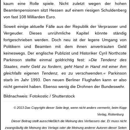
kaum eine Rolle spiele. Nicht zuletzt wegen der hohen
Beamtenpensionen sitzt Hessen auf einem riesigen Schuldenberg
von fast 108 Milliarden Euro.
Soweit einige aktuelle Fälle aus der Republik der Verprasser und
Vergeuder. Dieses unrühmliche Kapitel könnte ständig
fortgeschrieben werden. Doch neu ist der legere Umgang von
Politikern und Beamten mit dem ihnen anvertrauten Geld
keineswegs. Der englische Publizist und Historiker Cyril Northcote
Parkinson stellte einmal goldrichtig fest:
»Die Tendenz des
Staates, mehr Geld zu fordern, geht Hand in Hand mit einer ihm
gleichfalls eigenen Tendenz, es zu verschwenden.«
Parkinson
starb im Jahr 1993. Den neuen Berliner Flughafen kann er also
nicht gemeint haben. Ebenso wenig die Drohnen der Bundeswehr.
Bildnachweis: Fotokostic / Shutterstock
© 2013 Das Copyright dieser Seite liegt, wenn nicht anders vermerkt, beim Kopp
Verlag, Rottenburg
Dieser Beitrag stellt ausschließlich die Meinung des Verfassers dar. Er muss nicht
zwangsläufig die Meinung des Verlags oder die Meinung anderer Autoren dieser Seiten