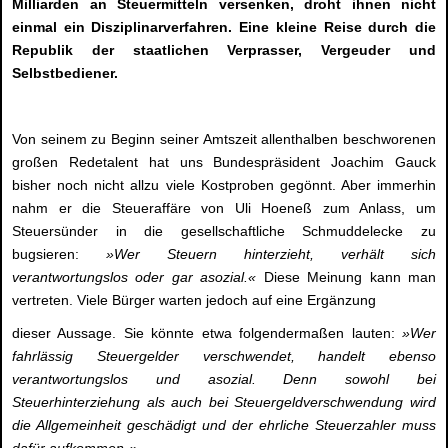
Milliarden an Steuermitteln versenken, droht ihnen nicht
einmal ein Disziplinarverfahren. Eine kleine Reise durch die
Republik der staatlichen Verprasser, Vergeuder und
Selbstbediener.
Von seinem zu Beginn seiner Amtszeit allenthalben beschworenen
großen Redetalent hat uns Bundespräsident Joachim Gauck
bisher noch nicht allzu viele Kostproben gegönnt. Aber immerhin
nahm er die Steueraffäre von Uli Hoeneß zum Anlass, um
Steuersünder in die gesellschaftliche Schmuddelecke zu
bugsieren:
»Wer Steuern hinterzieht, verhält sich
verantwortungslos oder gar asozial.«
Diese Meinung kann man
vertreten. Viele Bürger warten jedoch auf eine Ergänzung
dieser Aussage. Sie könnte etwa folgendermaßen lauten:
»Wer
fahrlässig Steuergelder verschwendet, handelt ebenso
verantwortungslos und asozial. Denn sowohl bei
Steuerhinterziehung als auch bei Steuergeldverschwendung wird
die Allgemeinheit geschädigt und der ehrliche Steuerzahler muss
dafür aufkommen.«