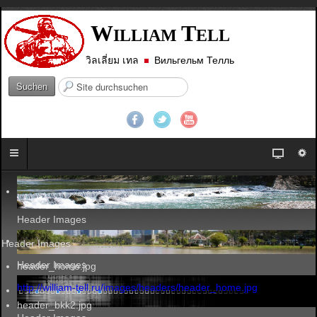
W
T
ILLIAM
ELL
วิลเลี่ยม เทล
Вильгельм Телль
S
Suchen
u
c
h
e
n
.
.
.
Header Images
Header Images
Header Images
header_home.jpg
http://william-tell.ru/images/headers/header_home.jpg
header_bkk2.jpg