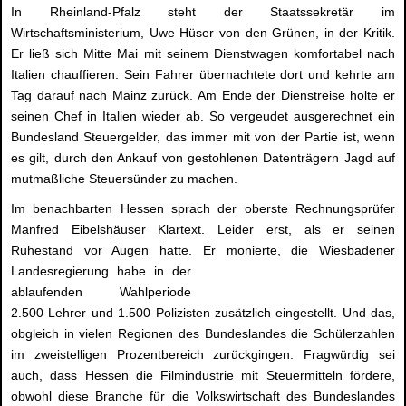
In Rheinland-Pfalz steht der Staatssekretär im
Wirtschaftsministerium, Uwe Hüser von den Grünen, in der Kritik.
Er ließ sich Mitte Mai mit seinem Dienstwagen komfortabel nach
Italien chauffieren. Sein Fahrer übernachtete dort und kehrte am
Tag darauf nach Mainz zurück. Am Ende der Dienstreise holte er
seinen Chef in Italien wieder ab. So vergeudet ausgerechnet ein
Bundesland Steuergelder, das immer mit von der Partie ist, wenn
es gilt, durch den Ankauf von gestohlenen Datenträgern Jagd auf
mutmaßliche Steuersünder zu machen.
Im benachbarten Hessen sprach der oberste Rechnungsprüfer
Manfred Eibelshäuser Klartext. Leider erst, als er seinen
Ruhestand vor Augen hatte. Er monierte, die Wiesbadener
Landesregierung habe in der
ablaufenden Wahlperiode
2.500 Lehrer und 1.500 Polizisten zusätzlich eingestellt. Und das,
obgleich in vielen Regionen des Bundeslandes die Schülerzahlen
im zweistelligen Prozentbereich zurückgingen. Fragwürdig sei
auch, dass Hessen die Filmindustrie mit Steuermitteln fördere,
obwohl diese Branche für die Volkswirtschaft des Bundeslandes