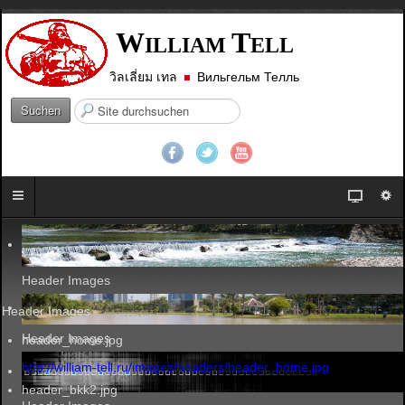
W
T
ILLIAM
ELL
วิลเลี่ยม เทล
Вильгельм Телль
S
Suchen
u
c
h
e
n
.
.
.
Header Images
Header Images
Header Images
header_home.jpg
http://william-tell.ru/images/headers/header_home.jpg
header_bkk2.jpg