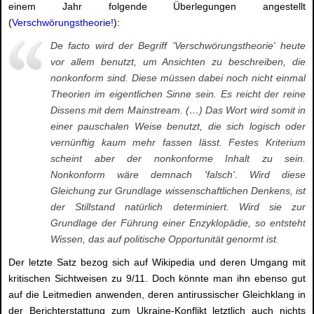
einem Jahr folgende Überlegungen angestellt
(
Verschwörungstheorie!
):
De facto wird der Begriff 'Verschwörungstheorie' heute
vor allem benutzt, um Ansichten zu beschreiben, die
nonkonform sind. Diese müssen dabei noch nicht einmal
Theorien im eigentlichen Sinne sein. Es reicht der reine
Dissens mit dem Mainstream. (…) Das Wort wird somit in
einer pauschalen Weise benutzt, die sich logisch oder
vernünftig kaum mehr fassen lässt. Festes Kriterium
scheint aber der nonkonforme Inhalt zu sein.
Nonkonform wäre demnach 'falsch'. Wird diese
Gleichung zur Grundlage wissenschaftlichen Denkens, ist
der Stillstand natürlich determiniert. Wird sie zur
Grundlage der Führung einer Enzyklopädie, so entsteht
Wissen, das auf politische Opportunität genormt ist.
Der letzte Satz bezog sich auf Wikipedia und deren Umgang mit
kritischen Sichtweisen zu 9/11. Doch könnte man ihn ebenso gut
auf die Leitmedien anwenden, deren antirussischer Gleichklang in
der Berichterstattung zum Ukraine-Konflikt letztlich auch nichts