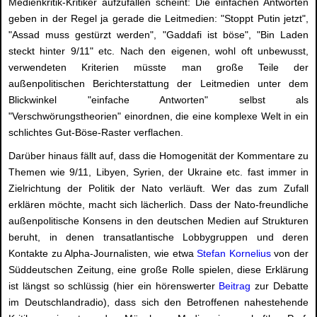
Medienkritik-Kritiker aufzufallen scheint: Die einfachen Antworten
geben in der Regel ja gerade die Leitmedien: "Stoppt Putin jetzt",
"Assad muss gestürzt werden", "Gaddafi ist böse", "Bin Laden
steckt hinter 9/11" etc. Nach den eigenen, wohl oft unbewusst,
verwendeten Kriterien müsste man große Teile der
außenpolitischen Berichterstattung der Leitmedien unter dem
Blickwinkel "einfache Antworten" selbst als
"Verschwörungstheorien" einordnen, die eine komplexe Welt in ein
schlichtes Gut-Böse-Raster verflachen.
Darüber hinaus fällt auf, dass die Homogenität der Kommentare zu
Themen wie 9/11, Libyen, Syrien, der Ukraine etc. fast immer in
Zielrichtung der Politik der Nato verläuft. Wer das zum Zufall
erklären möchte, macht sich lächerlich. Dass der Nato-freundliche
außenpolitische Konsens in den deutschen Medien auf Strukturen
beruht, in denen transatlantische Lobbygruppen und deren
Kontakte zu Alpha-Journalisten, wie etwa
Stefan Kornelius
von der
Süddeutschen Zeitung, eine große Rolle spielen, diese Erklärung
ist längst so schlüssig (hier ein hörenswerter
Beitrag
zur Debatte
im Deutschlandradio), dass sich den Betroffenen nahestehende