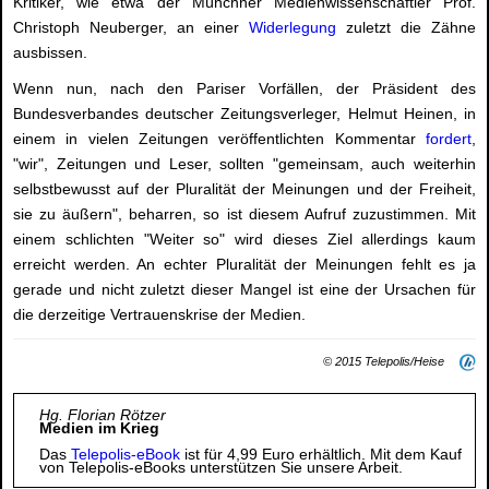
Kritiker, wie etwa der Münchner Medienwissenschaftler Prof.
Christoph Neuberger, an einer
Widerlegung
zuletzt die Zähne
ausbissen.
Wenn nun, nach den Pariser Vorfällen, der Präsident des
Bundesverbandes deutscher Zeitungsverleger, Helmut Heinen, in
einem in vielen Zeitungen veröffentlichten Kommentar
fordert
,
"wir", Zeitungen und Leser, sollten "gemeinsam, auch weiterhin
selbstbewusst auf der Pluralität der Meinungen und der Freiheit,
sie zu äußern", beharren, so ist diesem Aufruf zuzustimmen. Mit
einem schlichten "Weiter so" wird dieses Ziel allerdings kaum
erreicht werden. An echter Pluralität der Meinungen fehlt es ja
gerade und nicht zuletzt dieser Mangel ist eine der Ursachen für
die derzeitige Vertrauenskrise der Medien.
© 2015 Telepolis/Heise
Hg. Florian Rötzer
Medien im Krieg
Das
Telepolis-eBook
ist für 4,99 Euro erhältlich. Mit dem Kauf
von Telepolis-eBooks unterstützen Sie unsere Arbeit.