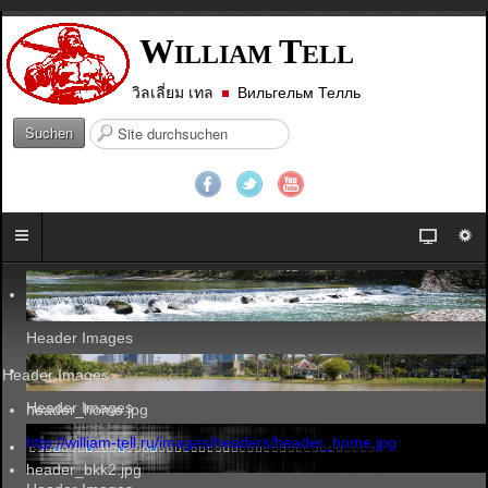
W
T
ILLIAM
ELL
วิลเลี่ยม เทล
Вильгельм Телль
S
Suchen
u
c
h
e
n
.
.
.
Header Images
Header Images
Header Images
header_home.jpg
http://william-tell.ru/images/headers/header_home.jpg
header_bkk2.jpg