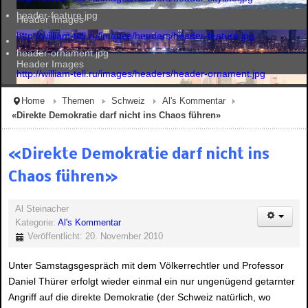
header-feature.jpg
Header Images
http://william-tell.ru/images/headers/header-feature.jpg
header-ornament.jpg
Header Images
http://william-tell.ru/images/headers/header-ornament.jpg
Home
Themen
Schweiz
Al's Kommentar
«Direkte Demokratie darf nicht ins Chaos führen»
Header Images
«Direkte Demokratie darf nicht ins
Chaos führen»
Header Images
Al Steinacher
Kategorie:
Al's Kommentar
Veröffentlicht: 20. November 2010
Unter Samstagsgespräch mit dem Völkerrechtler und Professor
Daniel Thürer erfolgt wieder einmal ein nur ungenügend getarnter
Angriff auf die direkte Demokratie (der Schweiz natürlich, wo