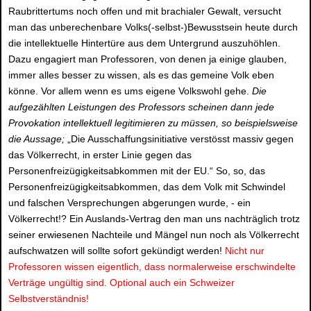
Raubrittertums noch offen und mit brachialer Gewalt, versucht
man das unberechenbare Volks(-selbst-)Bewusstsein heute durch
die intellektuelle Hintertüre aus dem Untergrund auszuhöhlen.
Dazu engagiert man Professoren, von denen ja einige glauben,
immer alles besser zu wissen, als es das gemeine Volk eben
könne. Vor allem wenn es ums eigene Volkswohl gehe.
Die
aufgezählten Leistungen des Professors scheinen dann jede
Provokation intellektuell legitimieren zu müssen, so beispielsweise
die Aussage;
„Die Ausschaffungsinitiative verstösst massiv gegen
das Völkerrecht, in erster Linie gegen das
Personenfreizügigkeitsabkommen mit der EU.“ So, so, das
Personenfreizügigkeitsabkommen, das dem Volk mit Schwindel
und falschen Versprechungen abgerungen wurde, - ein
Völkerrecht!? Ein Auslands-Vertrag den man uns nachträglich trotz
seiner erwiesenen Nachteile und Mängel nun noch als Völkerrecht
aufschwatzen will sollte sofort gekündigt werden!
Nicht nur
Professoren wissen eigentlich, dass normalerweise erschwindelte
Verträge ungültig sind. Optional auch ein Schweizer
Selbstverständnis!