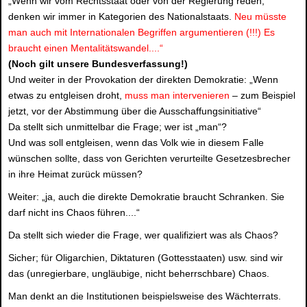
„Wenn wir vom Rechtsstaat oder von der Regierung reden,
denken wir immer in Kategorien des Nationalstaats.
Neu müsste
man auch mit Internationalen Begriffen argumentieren (!!!) Es
braucht einen Mentalitätswandel....“
(Noch gilt unsere Bundesverfassung!)
Und weiter in der Provokation der direkten Demokratie: „Wenn
etwas zu entgleisen droht,
muss man intervenieren
– zum Beispiel
jetzt, vor der Abstimmung über die Ausschaffungsinitiative“
Da stellt sich unmittelbar die Frage; wer ist „man“?
Und was soll entgleisen, wenn das Volk wie in diesem Falle
wünschen sollte, dass von Gerichten verurteilte Gesetzesbrecher
in ihre Heimat zurück müssen?
Weiter: „ja, auch die direkte Demokratie braucht Schranken. Sie
darf nicht ins Chaos führen....“
Da stellt sich wieder die Frage, wer qualifiziert was als Chaos?
Sicher; für Oligarchien, Diktaturen (Gottesstaaten) usw. sind wir
das (unregierbare, ungläubige, nicht beherrschbare) Chaos.
Man denkt an die Institutionen beispielsweise des Wächterrats.