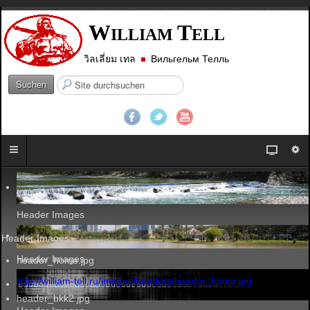
W
T
ILLIAM
ELL
วิลเลี่ยม เทล
Вильгельм Телль
S
Suchen
u
c
h
e
n
.
.
.
Header Images
Header Images
Header Images
header_home.jpg
http://william-tell.ru/images/headers/header_home.jpg
header_bkk2.jpg