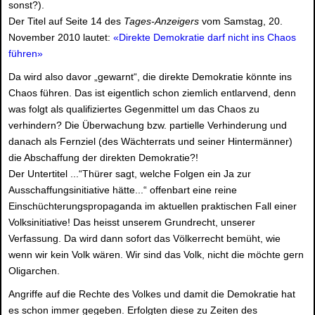
sonst?).
Der Titel auf Seite 14 des
Tages-Anzeigers
vom Samstag, 20.
November 2010 lautet:
«Direkte Demokratie darf nicht ins Chaos
führen»
Da wird also davor „gewarnt“, die direkte Demokratie könnte ins
Chaos führen. Das ist eigentlich schon ziemlich entlarvend, denn
was folgt als qualifiziertes Gegenmittel um das Chaos zu
verhindern? Die Überwachung bzw. partielle Verhinderung und
danach als Fernziel (des Wächterrats und seiner Hintermänner)
die Abschaffung der direkten Demokratie?!
Der Untertitel ...“Thürer sagt, welche Folgen ein Ja zur
Ausschaffungsinitiative hätte...“ offenbart eine reine
Einschüchterungspropaganda im aktuellen praktischen Fall einer
Volksinitiative! Das heisst unserem Grundrecht, unserer
Verfassung. Da wird dann sofort das Völkerrecht bemüht, wie
wenn wir kein Volk wären. Wir sind das Volk, nicht die möchte gern
Oligarchen.
Angriffe auf die Rechte des Volkes und damit die Demokratie hat
es schon immer gegeben. Erfolgten diese zu Zeiten des