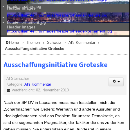
header-feature.jpg
Header Images
http://william-tell.ru/images/headers/header-feature.jpg
header-ornament.jpg
Header Images
http://william-tell.ru/images/headers/header-ornament.jpg
Home
Themen
Schweiz
Al's Kommentar
Ausschaffungsinitiative Groteske
Header Images
Ausschaffungsinitiative Groteske
Header Images
Al Steinacher
Kategorie:
Al's Kommentar
Veröffentlicht: 02. November 2010
Nach der SP-DV in Lausanne muss man feststellen; nicht die
„Scharfmacher“ wie Céderic Wermuth und andere Ausrufer und
Ideologiefantasten sind das Problem für unsere Demokratie, es
sind die sogenannten Pragmatiker, die Taktiker die uns zu denken
geben müssen. Sie unterstützen einen Bundesrat in einem