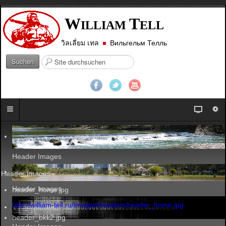
W
T
ILLIAM
ELL
วิลเลี่ยม เทล
Вильгельм Телль
S
Suchen
u
c
h
e
n
.
.
.
Header Images
Header Images
Header Images
header_home.jpg
http://william-tell.ru/images/headers/header_home.jpg
header_bkk2.jpg