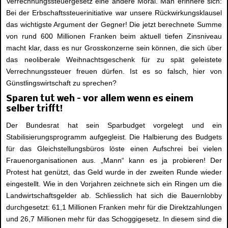
Verrechnungssteuergesetz eine andere Moral. Man erinnere sich:
Bei der Erbschaftssteuerinitiative war unsere Rückwirkungsklausel
das wichtigste Argument der Gegner! Die jetzt berechnete Summe
von rund 600 Millionen Franken beim aktuell tiefen Zinsniveau
macht klar, dass es nur Grosskonzerne sein können, die sich über
das neoliberale Weihnachtsgeschenk für zu spät geleistete
Verrechnungssteuer freuen dürfen. Ist es so falsch, hier von
Günstlingswirtschaft zu sprechen?
Sparen tut weh – vor allem wenn es einem
selber trifft!
Der Bundesrat hat sein Sparbudget vorgelegt und ein
Stabilisierungsprogramm aufgegleist. Die Halbierung des Budgets
für das Gleichstellungsbüros löste einen Aufschrei bei vielen
Frauenorganisationen aus. „Mann“ kann es ja probieren! Der
Protest hat genützt, das Geld wurde in der zweiten Runde wieder
eingestellt. Wie in den Vorjahren zeichnete sich ein Ringen um die
Landwirtschaftsgelder ab. Schliesslich hat sich die Bauernlobby
durchgesetzt: 61,1 Millionen Franken mehr für die Direktzahlungen
und 26,7 Millionen mehr für das Schoggigesetz. In diesem sind die