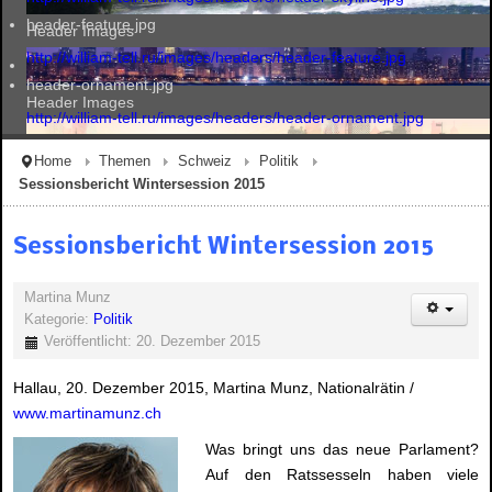
header-feature.jpg
Header Images
http://william-tell.ru/images/headers/header-feature.jpg
header-ornament.jpg
Header Images
http://william-tell.ru/images/headers/header-ornament.jpg
Home
Themen
Schweiz
Politik
Sessionsbericht Wintersession 2015
Header Images
Sessionsbericht Wintersession 2015
Header Images
Martina Munz
Kategorie:
Politik
Veröffentlicht: 20. Dezember 2015
Hallau, 20. Dezember 2015, Martina Munz, Nationalrätin /
www.martinamunz.ch
Was bringt uns das neue Parlament?
Auf den Ratssesseln haben viele