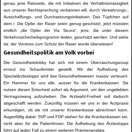
genau jene Ratsseite, die mit Initiativen die Verhältnismässigkeit
aus unserer Rechtsprechung verbannen will, durch Verwahrungs-,
Ausschaffungs- und Durchsetzungsinitiativen. Das Tüpfchen auf
dem i: Die Opfer der Raser seien genug geschützt, jetzt müssten
endlich „die Opfer der Via Sicura“, jene, die unter diesem
Verkehrssicherheitsprogramm leiden, geschützt werden. Und siehe
da: der Vorstoss zum Schutz der Raser wurde überwiesen!
Gesundheitspolitik am Volk vorbei
Die Gesundheitslobby hat sich mit einem Überraschungscoup
erneut ins Schaufenster gestellt. Mit der Aufhebung des
Spezialärztestopps wird das Gesundheitswesen massiv verteuert.
Ein Hammer für uns alle, ausser für die Krankenkassen. Sie
nutzen diesen Entscheid sofort als Argument, um den ungeliebten
Vertragszwang aufzuheben. Die Arztwahl-Freiheit soll dadurch
abgeschafft werden. Zukünftig müssen wir uns in der Arztpraxis
erkundigen, ob sie mit unserer Krankenkasse abrechnen kann.
Augenfällig dabei: SVP und FDP stehen für die Krankenkassen ein,
nicht aber für die PatientInnen. Die Aufhebung des Ärztestopps
führt auf jeden Fall zu einem weiteren Prämienanstieg.