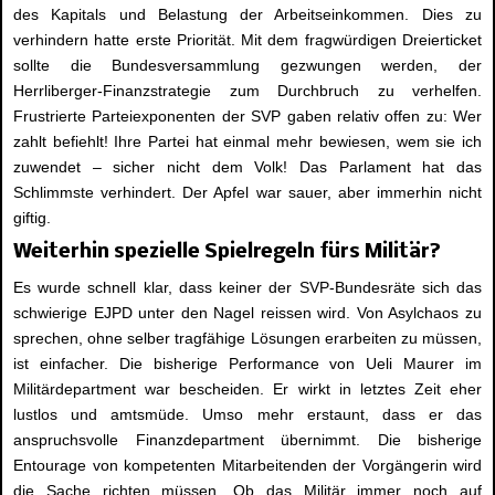
des Kapitals und Belastung der Arbeitseinkommen. Dies zu
verhindern hatte erste Priorität. Mit dem fragwürdigen Dreierticket
sollte die Bundesversammlung gezwungen werden, der
Herrliberger-Finanzstrategie zum Durchbruch zu verhelfen.
Frustrierte Parteiexponenten der SVP gaben relativ offen zu: Wer
zahlt befiehlt! Ihre Partei hat einmal mehr bewiesen, wem sie ich
zuwendet – sicher nicht dem Volk! Das Parlament hat das
Schlimmste verhindert. Der Apfel war sauer, aber immerhin nicht
giftig.
Weiterhin spezielle Spielregeln fürs Militär?
Es wurde schnell klar, dass keiner der SVP-Bundesräte sich das
schwierige EJPD unter den Nagel reissen wird. Von Asylchaos zu
sprechen, ohne selber tragfähige Lösungen erarbeiten zu müssen,
ist einfacher. Die bisherige Performance von Ueli Maurer im
Militärdepartment war bescheiden. Er wirkt in letztes Zeit eher
lustlos und amtsmüde. Umso mehr erstaunt, dass er das
anspruchsvolle Finanzdepartment übernimmt. Die bisherige
Entourage von kompetenten Mitarbeitenden der Vorgängerin wird
die Sache richten müssen. Ob das Militär immer noch auf