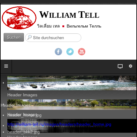
W
T
ILLIAM
ELL
วิลเลี่ยม เทล
Вильгельм Телль
S
Suchen
u
c
h
e
n
.
.
.
Header Images
Header Images
Header Images
header_home.jpg
http://william-tell.ru/images/headers/header_home.jpg
header_bkk2.jpg