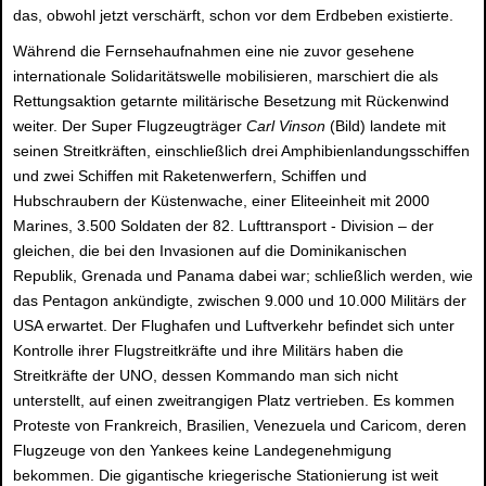
das, obwohl jetzt verschärft, schon vor dem Erdbeben existierte.
Während die Fernsehaufnahmen eine nie zuvor gesehene
internationale Solidaritätswelle mobilisieren, marschiert die als
Rettungsaktion getarnte militärische Besetzung mit Rückenwind
weiter. Der Super Flugzeugträger
Carl Vinson
(Bild) landete mit
seinen Streitkräften, einschließlich drei Amphibienlandungsschiffen
und zwei Schiffen mit Raketenwerfern, Schiffen und
Hubschraubern der Küstenwache, einer Eliteeinheit mit 2000
Marines, 3.500 Soldaten der 82. Lufttransport - Division – der
gleichen, die bei den Invasionen auf die Dominikanischen
Republik, Grenada und Panama dabei war; schließlich werden, wie
das Pentagon ankündigte, zwischen 9.000 und 10.000 Militärs der
USA erwartet. Der Flughafen und Luftverkehr befindet sich unter
Kontrolle ihrer Flugstreitkräfte und ihre Militärs haben die
Streitkräfte der UNO, dessen Kommando man sich nicht
unterstellt, auf einen zweitrangigen Platz vertrieben. Es kommen
Proteste von Frankreich, Brasilien, Venezuela und Caricom, deren
Flugzeuge von den Yankees keine Landegenehmigung
bekommen. Die gigantische kriegerische Stationierung ist weit