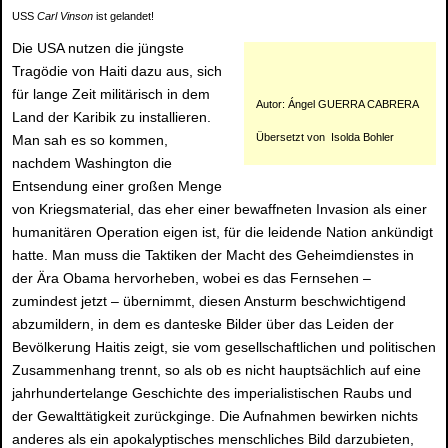
USS
Carl Vinson
ist gelandet!
Die USA nutzen die jüngste
Tragödie von Haiti dazu aus, sich
für lange Zeit militärisch in dem
Autor: Ángel GUERRA CABRERA
Land der Karibik zu installieren.
Übersetzt von Isolda Bohler
Man sah es so kommen,
nachdem Washington die
Entsendung einer großen Menge
von Kriegsmaterial, das eher einer bewaffneten Invasion als einer
humanitären Operation eigen ist, für die leidende Nation ankündigt
hatte. Man muss die Taktiken der Macht des Geheimdienstes in
der Ära Obama hervorheben, wobei es das Fernsehen –
zumindest jetzt – übernimmt, diesen Ansturm beschwichtigend
abzumildern, in dem es danteske Bilder über das Leiden der
Bevölkerung Haitis zeigt, sie vom gesellschaftlichen und politischen
Zusammenhang trennt, so als ob es nicht hauptsächlich auf eine
jahrhundertelange Geschichte des imperialistischen Raubs und
der Gewalttätigkeit zurückginge. Die Aufnahmen bewirken nichts
anderes als ein apokalyptisches menschliches Bild darzubieten,