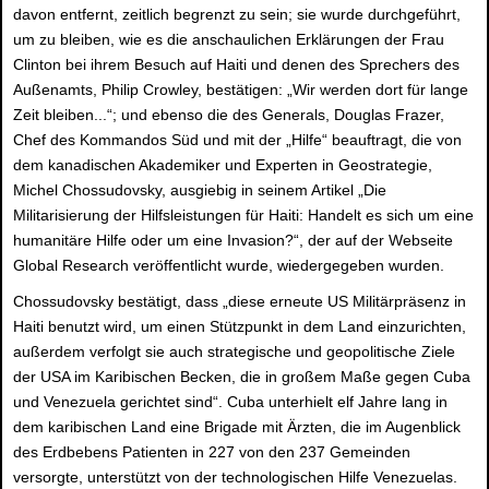
davon entfernt, zeitlich begrenzt zu sein; sie wurde durchgeführt,
um zu bleiben, wie es die anschaulichen Erklärungen der Frau
Clinton bei ihrem Besuch auf Haiti und denen des Sprechers des
Außenamts, Philip Crowley, bestätigen: „Wir werden dort für lange
Zeit bleiben...“; und ebenso die des Generals, Douglas Frazer,
Chef des Kommandos Süd und mit der „Hilfe“ beauftragt, die von
dem kanadischen Akademiker und Experten in Geostrategie,
Michel Chossudovsky, ausgiebig in seinem Artikel „Die
Militarisierung der Hilfsleistungen für Haiti: Handelt es sich um eine
humanitäre Hilfe oder um eine Invasion?“, der auf der Webseite
Global Research veröffentlicht wurde, wiedergegeben wurden.
Chossudovsky bestätigt, dass „diese erneute US Militärpräsenz in
Haiti benutzt wird, um einen Stützpunkt in dem Land einzurichten,
außerdem verfolgt sie auch strategische und geopolitische Ziele
der USA im Karibischen Becken, die in großem Maße gegen Cuba
und Venezuela gerichtet sind“. Cuba unterhielt elf Jahre lang in
dem karibischen Land eine Brigade mit Ärzten, die im Augenblick
des Erdbebens Patienten in 227 von den 237 Gemeinden
versorgte, unterstützt von der technologischen Hilfe Venezuelas.