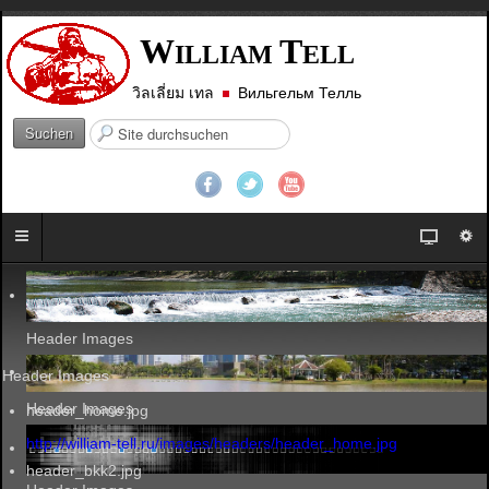
W
T
ILLIAM
ELL
วิลเลี่ยม เทล
Вильгельм Телль
S
Suchen
u
c
h
e
n
.
.
.
Header Images
Header Images
Header Images
header_home.jpg
http://william-tell.ru/images/headers/header_home.jpg
header_bkk2.jpg