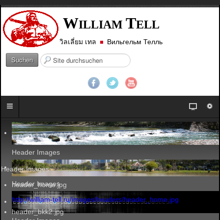
W
T
ILLIAM
ELL
วิลเลี่ยม เทล
Вильгельм Телль
S
Suchen
u
c
h
e
n
.
.
.
Header Images
Header Images
Header Images
header_home.jpg
http://william-tell.ru/images/headers/header_home.jpg
header_bkk2.jpg