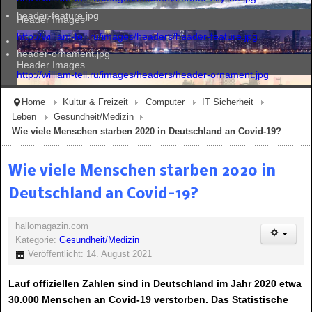
header-feature.jpg
Header Images
http://william-tell.ru/images/headers/header-feature.jpg
header-ornament.jpg
Header Images
http://william-tell.ru/images/headers/header-ornament.jpg
Home
Kultur & Freizeit
Computer
IT Sicherheit
Leben
Gesundheit/Medizin
Header Images
Wie viele Menschen starben 2020 in Deutschland an Covid-19?
Wie viele Menschen starben 2020 in
Header Images
Deutschland an Covid-19?
hallomagazin.com
Kategorie:
Gesundheit/Medizin
Veröffentlicht: 14. August 2021
Lauf offiziellen Zahlen sind in Deutschland im Jahr 2020 etwa
30.000 Menschen an Covid-19 verstorben. Das Statistische