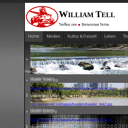
W
T
ILLIAM
ELL
วิลเลี่ยม เทล
Вильгельм Телль
Home
Medien
Kultur & Freizeit
Leben
Th
Header Images
Header Images
header_home.jpg
http://william-tell.ru/images/headers/header_home.jpg
header_bkk2.jpg
http://william-tell.ru/images/headers/header_bkk2.jpg
Header Images
header-tools.png
http://william-tell.ru/images/headers/header-tools.png
header-darkclouds.jpg