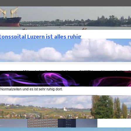
Archive
Historisches
Leben
Gesundheit/Medizin
ital Luzern ist alles ruhig
onsspital Luzern ist alles ruhig
Gesundheit/Medizin
tlicht: 26. März 2020
von mir hat am Mittwoch das Kantonsspital Luzern (LUKS) besucht, um sich über di
 wegen dem Coronavirus zu informieren. Was er mir danach berichtet hat ist erstau
 der ganzen Angstmacherei durch die Politiker und Medien. Fazit: das Spital hat jet
n Normalzeiten und es ist sehr ruhig dort.