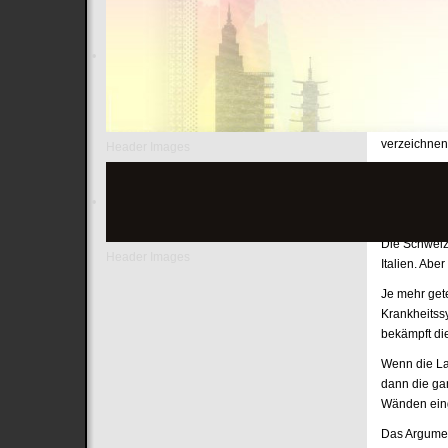
alles ist se
Einsatz.
Dabei hat da
infizierten 
durchgeführt
Über eine W
verzeichnen
Header Images
Der komplett
gleichen Zwe
Patienten.
Die Schweiz 
Header Images
Italien. Abe
Je mehr get
Krankheits
bekämpft di
Wenn die La
dann die ga
Wänden eing
Das Argument