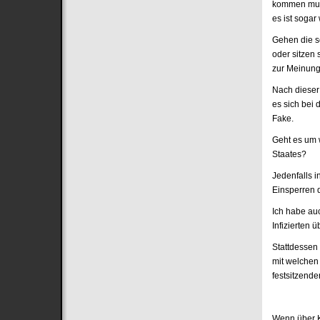
kommen muss
es ist sogar
Gehen die s
oder sitzen
zur Meinun
Nach dieser
es sich bei 
Fake.
Geht es um 
Staates?
Jedenfalls i
Einsperren 
Ich habe au
Infizierten 
Stattdessen
mit welchen 
festsitzend
Wenn über K