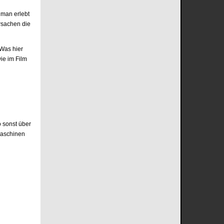
 man erlebt
rsachen die
 Was hier
ie im Film
o sonst über
maschinen