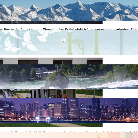
s ihm aufgefallen ist, am Eingang des Spital steht Wachpersonal der privaten Sich
uf die Frage, "was ist los?", antworten mehrere Sicherheitsleute,
"nichts ist los, es is
 Zu sehen ist das "Corona-Aufnahme-Spezialzelt".
kein Andrang und es gibt keine Warteschlangen, nur wie das Foto zeigt die grosse 
e mein Freund die Notfallaufnahme. Auch dort stellte er fest, kein hektischer Betr