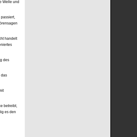
ne Welle und
passiert,
Hörensagen
ht handelt
eniertes
ng des
, das
mit
e betreibt,
lig es den