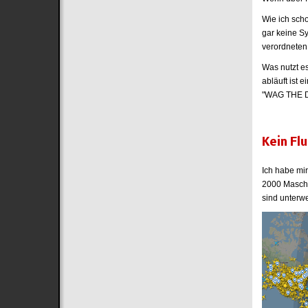
Wie ich sch
gar keine S
verordnete
Was nutzt es
abläuft ist
"WAG THE 
Kein Fl
Ich habe mi
2000 Maschi
sind unterw