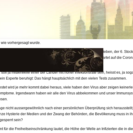
hr ruhig. Es tut sich nichts und auch die ganzen Ambulanzfahrzeuge stehen herum, s
s LUKS seit dem 17. März auf Notfallbetrieb umgestellt, weil man mit stark steige
Patienten rechnet und deswegen werden nur dringliche Eingriffe und Notfalloperati
.
oche ist seitdem vergangen und keinen aussergewöhnlichen Andrang an Infizierten
 wie vorhergesagt wurde.
e 10. Stock des Spitals in Luzern wird als Isolierungsstation betrieben, der 6. Stock 
ck einsatzbereit. Nur, das Personal dort hat wenig zu tun und wartet auf die Coron
soll ja mittlerweile einer der Länder mit hoher Infektionsrate sein, heisst es, ja sog
r ein Experte beruhigt: Das hängt hauptsächlich mit den vielen Tests zusammen.
estet wird je mehr kommt dabei heraus, viele haben den Virus aber zeigen keinerle
symptome. Irgendwann haben wir alle den Virus abbekommen und unser Immunsy
esen.
ge nicht aussergewöhnlich nach einer persönlichen Überprüfung sich herausstellt,
nze Hysterie der Medien und der Zwang der Behörden, die Bevölkerung muss in ih
esperrt sein?
 für die Freiheitseinschränkung lautet, die Höhe der Welle an Infizierten die in die