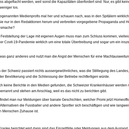
 abgeflacht werden, weil sonst die Kapazitäten überfordert sind. Nur, es gibt kei
 weniger los.
ogenannten Medienprofis mal her und schauen nach, was in den Spitälern wirklich 
 sie nur in den Redaktionen herum und verbreiten vorgegebene Propaganda und 
gsmache?
 Feststellung der Lage mit eigenen Augen muss man zum Schluss kommen, vielleic
der Covit-19-Pandemie wirklich um eine totale Übertreibung und sogar um ein insz
was ganz anderes und nutzt man die Angst der Menschen für eine Machtausweitu
n der Schweiz passiert nichts aussergewöhnliches, was die Stilllegung des Landes
der Bevölkerung und die Schliessung der Betriebe rechtfertigen würde.
ch keine Berichte in den Medien gefunden, die Schweizer Krankenhäuser werden 
überrannt und stehen am Anschlag, weil es das nicht zu berichten gibt.
 findet man nur Meldungen über banale Geschichten, welcher Promi jetzt Homeoffic
Alternativen die Fussballer und andere Sportler sich beschäftigen und wie langwei
en Menschen Zuhause ist.
ranke berichtet wird dann sind das Einzellfälle oder Meldungen aus dem Ausland.