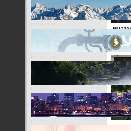
Header Images
Das erste wa
Securitas. A
langweilig"
.
Es herrscht 
Header Images
Header Images
Header Images
Dann besucht