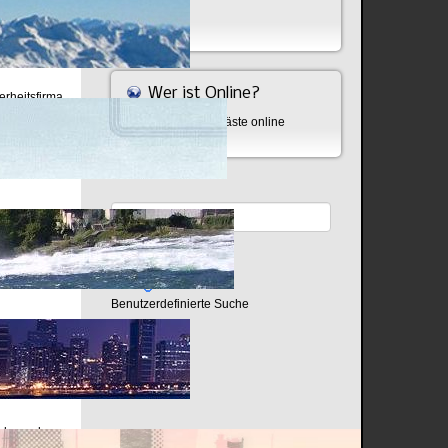
Bombe
Wer ist Online?
erheitsfirma
t echt
Aktuell sind 395 Gäste online
Leere.
Benutzerdefinierte Suche
ieb sondern