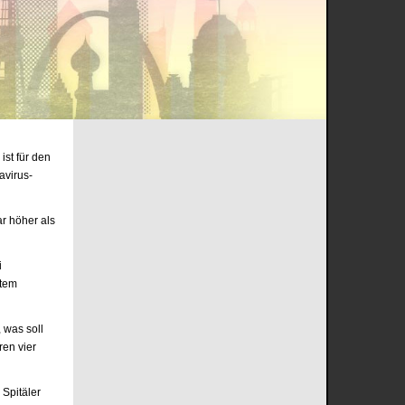
ind nicht im
nden
onen
 ist zu
ist für den
avirus-
ar höher als
i
stem
 was soll
ren vier
 Spitäler