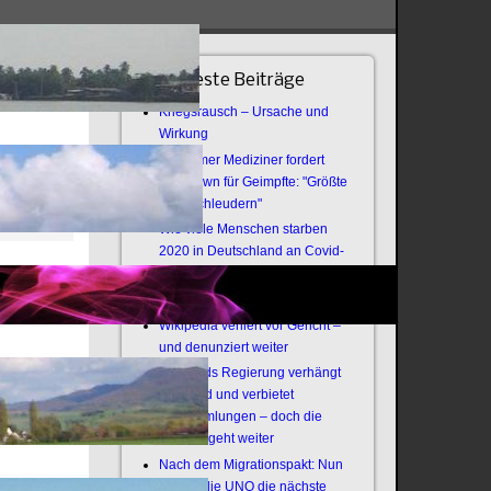
Neueste Beiträge
Kriegsrausch – Ursache und
Wirkung
Bochumer Mediziner fordert
Lockdown für Geimpfte: "Größte
Virenschleudern"
Wie viele Menschen starben
2020 in Deutschland an Covid-
e
19?
nlich und
Offener Brief an die Armee
zt weniger
Wikipedia verliert vor Gericht –
und denunziert weiter
Thailands Regierung verhängt
Notstand und verbietet
Versammlungen – doch die
Revolte geht weiter
Nach dem Migrationspakt: Nun
zündet die UNO die nächste