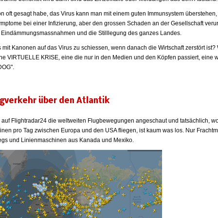
on oft gesagt habe, das Virus kann man mit einem guten Immunsystem überstehen,
ymptome bei einer Infizierung, aber den grossen Schaden an der Gesellschaft veru
n Eindämmungsmassnahmen und die Stilllegung des ganzes Landes.
 mit Kanonen auf das Virus zu schiessen, wenn danach die Wirtschaft zerstört ist?
 eine VIRTUELLE KRISE, eine die nur in den Medien und den Köpfen passiert, eine w
DOG".
ugverkehr über den Atlantik
r auf Flightradar24 die weltweiten Flugbewegungen angeschaut und tatsächlich, w
nen pro Tag zwischen Europa und den USA fliegen, ist kaum was los. Nur Fracht
egs und Linienmaschinen aus Kanada und Mexiko.