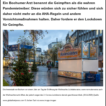
Ein Bochumer Arzt benennt die Geimpften als die wahren
Pandemietreiber: Diese würden sich zu sicher fühlen und sich
daher nicht mehr an die AHA-Regeln und andere
Vorsichtsmaßnahmen halten. Daher fordere er den Lockdown
für Geimpfte.
Die Innenstadt von Bochum vor einem Jahr am Tag der Eröffnung der Weihnachts-Lichtdekoration, wenn normalerweise auch
der Weihnachtsmarkt öffnet, der jedoch wegen des 2. Corona-Lockdowns damals geschlossen blieb. (20.11.2020)
Quelle:
www.globallookpress.com © Jochen Tack via www.imago-images