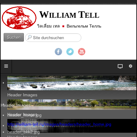
W
T
ILLIAM
ELL
วิลเลี่ยม เทล
Вильгельм Телль
S
Suchen
u
c
h
e
n
.
.
.
Header Images
Header Images
Header Images
header_home.jpg
http://william-tell.ru/images/headers/header_home.jpg
header_bkk2.jpg