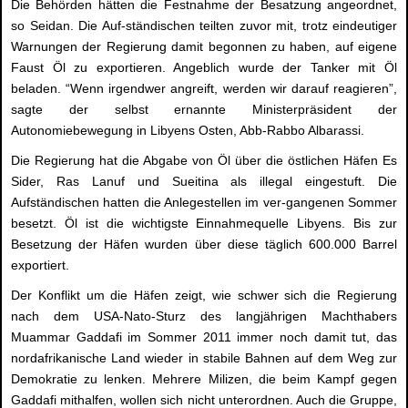
Die Behörden hätten die Festnahme der Besatzung angeordnet,
so Seidan. Die Auf-ständischen teilten zuvor mit, trotz eindeutiger
Warnungen der Regierung damit begonnen zu haben, auf eigene
Faust Öl zu exportieren. Angeblich wurde der Tanker mit Öl
beladen. “Wenn irgendwer angreift, werden wir darauf reagieren”,
sagte der selbst ernannte Ministerpräsident der
Autonomiebewegung in Libyens Osten, Abb-Rabbo Albarassi.
Die Regierung hat die Abgabe von Öl über die östlichen Häfen Es
Sider, Ras Lanuf und Sueitina als illegal eingestuft. Die
Aufständischen hatten die Anlegestellen im ver-gangenen Sommer
besetzt. Öl ist die wichtigste Einnahmequelle Libyens. Bis zur
Besetzung der Häfen wurden über diese täglich 600.000 Barrel
exportiert.
Der Konflikt um die Häfen zeigt, wie schwer sich die Regierung
nach dem USA-Nato-Sturz des langjährigen Machthabers
Muammar Gaddafi im Sommer 2011 immer noch damit tut, das
nordafrikanische Land wieder in stabile Bahnen auf dem Weg zur
Demokratie zu lenken. Mehrere Milizen, die beim Kampf gegen
Gaddafi mithalfen, wollen sich nicht unterordnen. Auch die Gruppe,