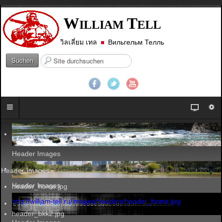
W
T
ILLIAM
ELL
วิลเลี่ยม เทล
Вильгельм Телль
S
Suchen
u
c
h
e
n
.
.
.
Header Images
Header Images
Header Images
header_home.jpg
http://william-tell.ru/images/headers/header_home.jpg
header_bkk2.jpg