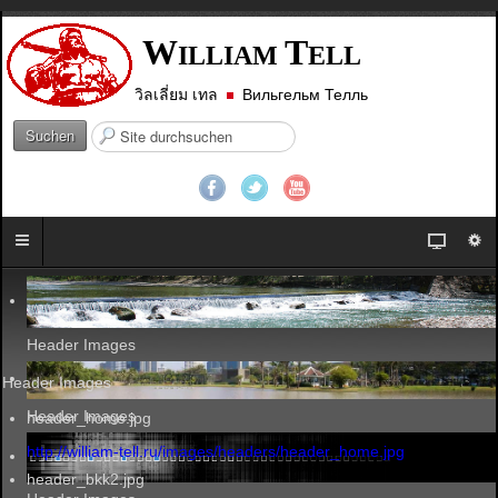
W
T
ILLIAM
ELL
วิลเลี่ยม เทล
Вильгельм Телль
S
Suchen
u
c
h
e
n
.
.
.
Header Images
Header Images
Header Images
header_home.jpg
http://william-tell.ru/images/headers/header_home.jpg
header_bkk2.jpg