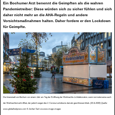
Ein Bochumer Arzt benennt die Geimpften als die wahren
Pandemietreiber: Diese würden sich zu sicher fühlen und sich
daher nicht mehr an die AHA-Regeln und andere
Vorsichtsmaßnahmen halten. Daher fordere er den Lockdown
für Geimpfte.
Die Innenstadt von Bochum vor einem Jahr am Tag der Eröffnung der Weihnachts-Lichtdekoration, wenn normalerweise auch
der Weihnachtsmarkt öffnet, der jedoch wegen des 2. Corona-Lockdowns damals geschlossen blieb. (20.11.2020)
Quelle:
www.globallookpress.com © Jochen Tack via www.imago-images