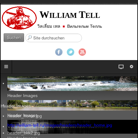
W
T
ILLIAM
ELL
วิลเลี่ยม เทล
Вильгельм Телль
S
Suchen
u
c
h
e
n
.
.
.
Header Images
Header Images
Header Images
header_home.jpg
http://william-tell.ru/images/headers/header_home.jpg
header_bkk2.jpg