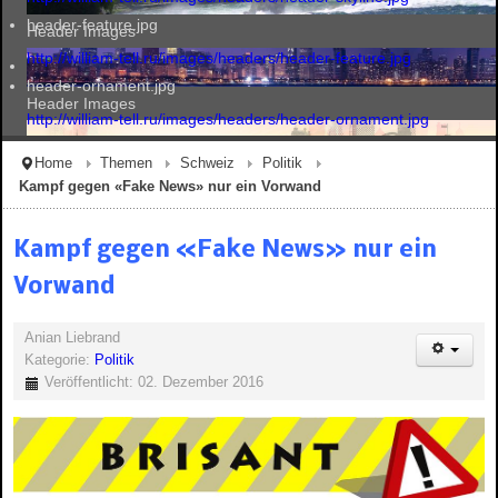
header-feature.jpg
Header Images
http://william-tell.ru/images/headers/header-feature.jpg
header-ornament.jpg
Header Images
http://william-tell.ru/images/headers/header-ornament.jpg
Home
Themen
Schweiz
Politik
Kampf gegen «Fake News» nur ein Vorwand
Header Images
Kampf gegen «Fake News» nur ein
Vorwand
Header Images
Anian Liebrand
Kategorie:
Politik
Veröffentlicht: 02. Dezember 2016