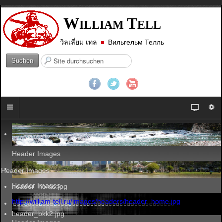
W
T
ILLIAM
ELL
วิลเลี่ยม เทล
Вильгельм Телль
S
Suchen
u
c
h
e
n
.
.
.
Header Images
Header Images
Header Images
header_home.jpg
http://william-tell.ru/images/headers/header_home.jpg
header_bkk2.jpg