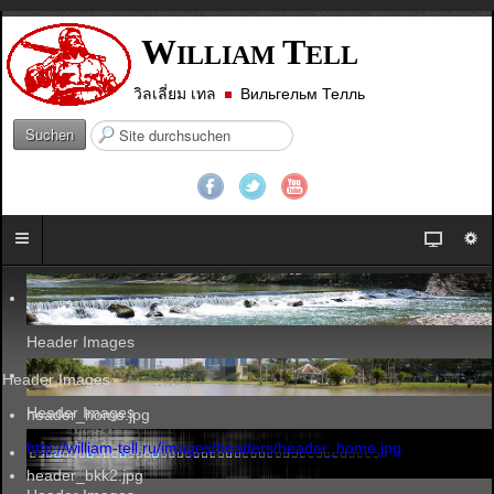
W
T
ILLIAM
ELL
วิลเลี่ยม เทล
Вильгельм Телль
S
Suchen
u
c
h
e
n
.
.
.
Header Images
Header Images
Header Images
header_home.jpg
http://william-tell.ru/images/headers/header_home.jpg
header_bkk2.jpg