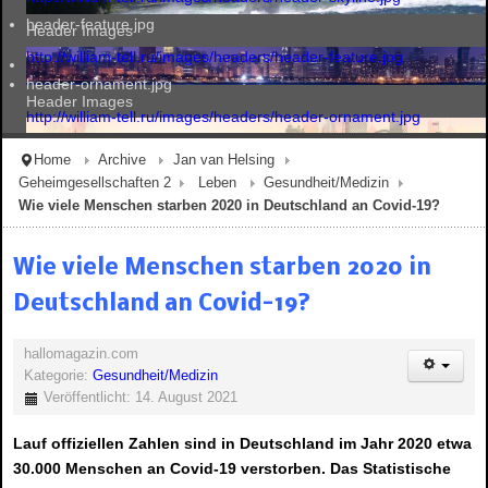
header-feature.jpg
Header Images
http://william-tell.ru/images/headers/header-feature.jpg
header-ornament.jpg
Header Images
http://william-tell.ru/images/headers/header-ornament.jpg
Home
Archive
Jan van Helsing
Geheimgesellschaften 2
Leben
Gesundheit/Medizin
Header Images
Wie viele Menschen starben 2020 in Deutschland an Covid-19?
Wie viele Menschen starben 2020 in
Header Images
Deutschland an Covid-19?
hallomagazin.com
Kategorie:
Gesundheit/Medizin
Veröffentlicht: 14. August 2021
Lauf offiziellen Zahlen sind in Deutschland im Jahr 2020 etwa
30.000 Menschen an Covid-19 verstorben. Das Statistische