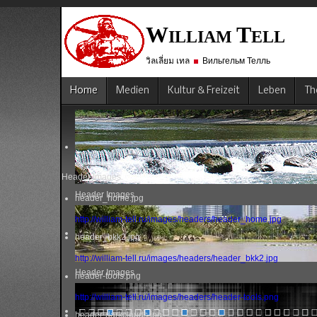
W
T
ILLIAM
ELL
วิลเลี่ยม เทล
Вильгельм Телль
Home
Medien
Kultur & Freizeit
Leben
Th
Header Images
Header Images
header_home.jpg
http://william-tell.ru/images/headers/header_home.jpg
header_bkk2.jpg
http://william-tell.ru/images/headers/header_bkk2.jpg
Header Images
header-tools.png
http://william-tell.ru/images/headers/header-tools.png
header-darkclouds.jpg