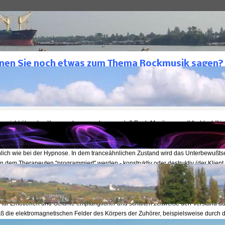
Archive
Jan van Helsing
Geheimgesellschaften 2
Sie noch etwas zum Thema Rockmusik sagen?
nnen Sie noch etwas zum Thema Rockmusik sagen?
lsing
Geheimgesellschaften 2
ntlicht: 27. November 1996
s nicht über den Kamm scheren und sagen, daß Rock-Musik generell "schlecht" is
at nichts "Schlechtes" an sich, doch werden durch diese beiden Kraftpotentiale die
e menschlichen Energiezentren, angesprochen und können beeinflußt, ja sogar "p
lich wie bei der Hypnose. In dem tranceähnlichen Zustand wird das Unterbewußtse
n dem Therapeuten "programmiert" werden - konstruktiv oder destruktiv (der Klient
n werden, das Rauchen aufzugeben oder auf ein bestimmtes Signal hin jemande
ie Hypnose wiederum als Technik ist ebenfalls völlig wertfrei. Es ist der Therapeut, d
ist. So ist es auch mit Rock, Metal, Gothic oder Hardcore. Durch bestimmte Rhyt
 für Emotionen und Gefühle empfänglicher und schalten zeitweise den Verstand a
aß die elektromagnetischen Felder des Körpers der Zuhörer, beispielsweise durch d
rschwellige Botschaften oder Haß- und Angstgefühle geladen werden können. Durc