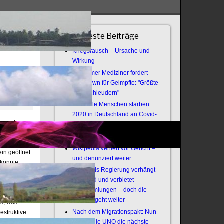
Neueste Beiträge
Kriegsrausch – Ursache und
Wirkung
Bochumer Mediziner fordert
Lockdown für Geimpfte: "Größte
Virenschleudern"
Wie viele Menschen starben
2020 in Deutschland an Covid-
t, auch
19?
 unteren
Offener Brief an die Armee
rogrammiert"
Wikipedia verliert vor Gericht –
in geöffnet
und denunziert weiter
 könnte
Thailands Regierung verhängt
n beliebiges
Notstand und verbietet
er hier die
Versammlungen – doch die
hmen werden
Revolte geht weiter
us, was
Nach dem Migrationspakt: Nun
estruktive
zündet die UNO die nächste
h solche