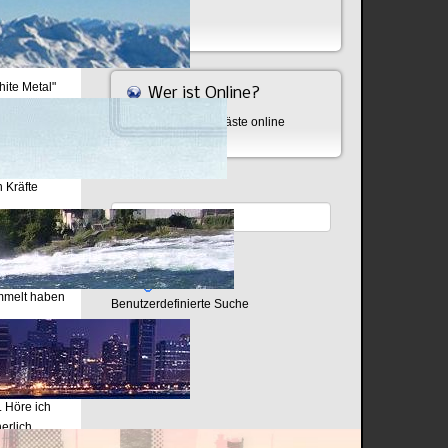
Bombe
m Menschen
dern können
ite Metal"
Wer ist Online?
 gelenkt
Aktuell sind 394 Gäste online
nn man die
tan werden.
 Kräfte
nutzt, um
seits die
ch wie
ommelt haben
Benutzerdefinierte Suche
eise
hellsichtige
ensten
 Höre ich
erlich
n depressiv