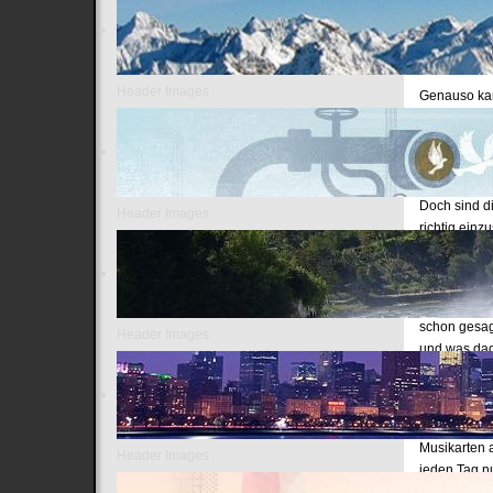
Rhythmen, d
wecken, die
und so Aggr
Header Images
Genauso kan
oder "Strai
werden. Ver
Emotionen d
problemhaft
Doch sind d
Header Images
richtig einz
Wie schon e
zum Beispie
gleichen Rh
schon gesag
Header Images
und was dad
Während mei
verschiedene
Menschen, s
Musikarten 
Header Images
jeden Tag nu
langfristig