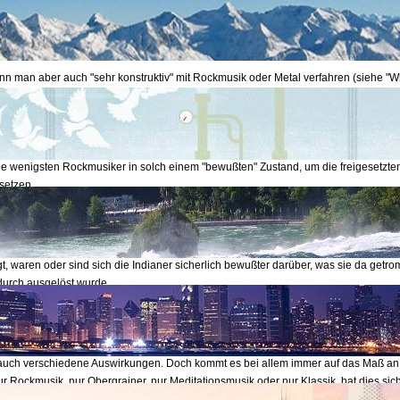
ie schon den alten Indianerstämmen bekannt waren, kann man Kraftpotentiale i
, wenn vom unbewußten Zuhörer nicht richtig eingesetzt, den Herzrhythmus verän
essionen oder andere destruktive Verhaltensweisen ausgelöst werden.
n man aber auch "sehr konstruktiv" mit Rockmusik oder Metal verfahren (siehe "Wh
ght Edge-Hardcore"). Durch die Rhythmen können Kraftpotentiale geweckt und auch
bunden mit den richtigen Texten, der Ausstrahlung und Einstellung der Musiker ka
er Zuhörer auch in eine Kraft umsetzen, die dem einzelnen helfen kann, sich aus
en Lebenssituationen zu befreien. Bewußt angewandt könnte damit viel "Gutes" ge
ie wenigsten Rockmusiker in solch einem "bewußten" Zustand, um die freigesetzten
usetzen.
rwähnt, hatten nordamerikanische Indianerstämme gleiche Rhythmen "bewußt" be
l einen Gefangenen durch die Beschleunigung des Herzrhythmus zu töten, anderer
ythmen für sakrale Tänze oder heilende Rituale in der Schwitzhütte verwendet. Do
t, waren oder sind sich die Indianer sicherlich bewußter darüber, was sie da getr
urch ausgelöst wurde.
ner spirituellen Ausbildung hatten wir viele Experimente durchgeführt. Beispielsw
 Musikarten vorgespielt und die Auren, die Energiefelder der Testpersonen durch 
og. Auraleser beobachten lassen. Und bei jedem Menschen haben die verschied
auch verschiedene Auswirkungen. Doch kommt es bei allem immer auf das Maß an.
r Rockmusik, nur Obergrainer, nur Meditationsmusik oder nur Klassik, hat dies sich
 gesehen eine schädigende Wirkung, wie jede Einseitigkeit im Leben. Man kann dan