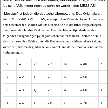
jüdische Volk immer noch so sehnlich wartet - den MESSIAS!
"Messias" ist jedoch die deutsche Übersetzung. Das Originalwort
heißt MEISSIAS (
E
M
ISSIAS
, ausgesprochen Meischiach) und kommt aus
dem Griechischen. Wollen wir uns nun also, wie in der Bibel vorgeschlagen,
den Namen durch seine Zahl deuten. Das griechische Alphabeth hat den
folgenden dazugehörigen pythagoräischen Zahlenschlüssel. Setzen wir nun
also die passenden Zahlen unter die Buchstaben und addieren diese Zahlen,
wissen wir, auf wen das jüdische Volk wartet, und der seit zweitausend Jahren
vorhergesagt ist:
A
= 1
Z
= 7
M
= 40
S
B
= 2
H
= 8
N
= 50
T
G
= 3
Q
= 9
X
= 60
U
D
= 4
I
=10
O
= 70
F