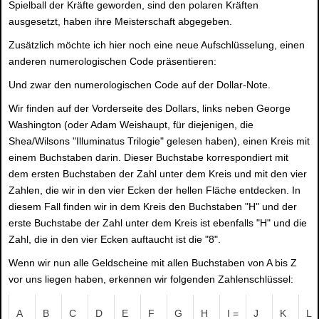
Spielball der Kräfte geworden, sind den polaren Kräften
ausgesetzt, haben ihre Meisterschaft abgegeben.
Zusätzlich möchte ich hier noch eine neue Aufschlüsselung, einen
anderen numerologischen Code präsentieren:
Und zwar den numerologischen Code auf der Dollar-Note.
Wir finden auf der Vorderseite des Dollars, links neben George
Washington (oder Adam Weishaupt, für diejenigen, die
Shea/Wilsons "Illuminatus Trilogie" gelesen haben), einen Kreis mit
einem Buchstaben darin. Dieser Buchstabe korrespondiert mit
dem ersten Buchstaben der Zahl unter dem Kreis und mit den vier
Zahlen, die wir in den vier Ecken der hellen Fläche entdecken. In
diesem Fall finden wir in dem Kreis den Buchstaben "H" und der
erste Buchstabe der Zahl unter dem Kreis ist ebenfalls "H" und die
Zahl, die in den vier Ecken auftaucht ist die "8".
Wenn wir nun alle Geldscheine mit allen Buchstaben von A bis Z
vor uns liegen haben, erkennen wir folgenden Zahlenschlüssel:
A
B
C
D
E
F
G
H
I =
J
K
L