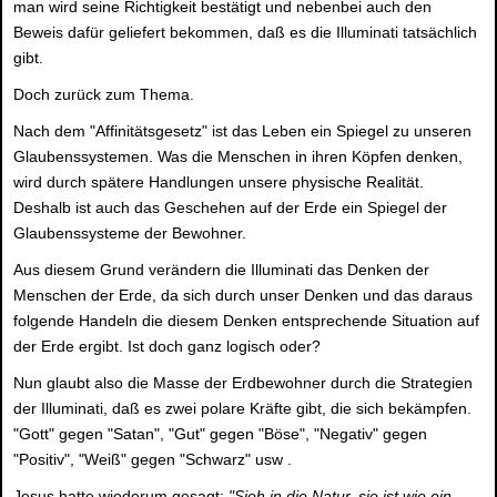
man wird seine Richtigkeit bestätigt und nebenbei auch den
Beweis dafür geliefert bekommen, daß es die Illuminati tatsächlich
gibt.
Doch zurück zum Thema.
Nach dem "Affinitätsgesetz" ist das Leben ein Spiegel zu unseren
Glaubenssystemen. Was die Menschen in ihren Köpfen denken,
wird durch spätere Handlungen unsere physische Realität.
Deshalb ist auch das Geschehen auf der Erde ein Spiegel der
Glaubenssysteme der Bewohner.
Aus diesem Grund verändern die Illuminati das Denken der
Menschen der Erde, da sich durch unser Denken und das daraus
folgende Handeln die diesem Denken entsprechende Situation auf
der Erde ergibt. Ist doch ganz logisch oder?
Nun glaubt also die Masse der Erdbewohner durch die Strategien
der Illuminati, daß es zwei polare Kräfte gibt, die sich bekämpfen.
"Gott" gegen "Satan", "Gut" gegen "Böse", "Negativ" gegen
"Positiv", "Weiß" gegen "Schwarz" usw .
Jesus hatte wiederum gesagt:
"Sieh in die Natur, sie ist wie ein