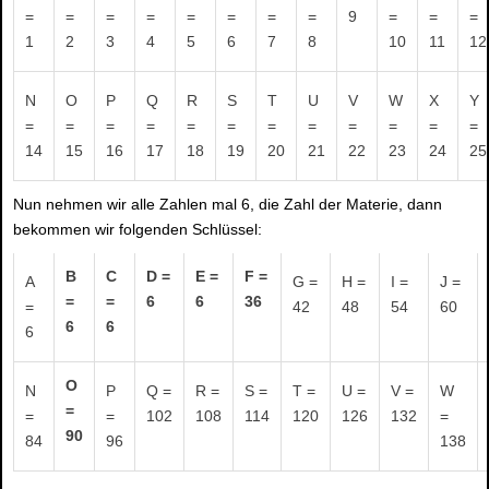
=
=
=
=
=
=
=
=
9
=
=
=
1
2
3
4
5
6
7
8
10
11
12
N
O
P
Q
R
S
T
U
V
W
X
Y
=
=
=
=
=
=
=
=
=
=
=
=
14
15
16
17
18
19
20
21
22
23
24
25
Nun nehmen wir alle Zahlen mal 6, die Zahl der Materie, dann
bekommen wir folgenden Schlüssel:
B
C
D =
E =
F =
A
G =
H =
I =
J =
=
=
6
6
36
=
42
48
54
60
6
6
6
O
N
P
Q =
R =
S =
T =
U =
V =
W
=
=
=
102
108
114
120
126
132
=
90
84
96
138