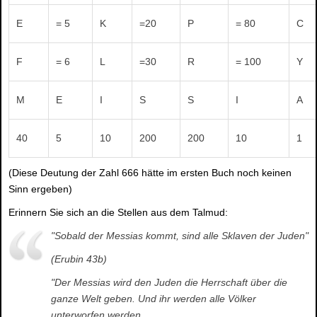
E
= 5
K
=20
P
= 80
C
F
= 6
L
=30
R
= 100
Y
M
E
I
S
S
I
A
40
5
10
200
200
10
1
(Diese Deutung der Zahl 666 hätte im ersten Buch noch keinen
Sinn ergeben)
Erinnern Sie sich an die Stellen aus dem Talmud:
"Sobald der Messias kommt, sind alle Sklaven der Juden"
(Erubin 43b)
"Der Messias wird den Juden die Herrschaft über die
ganze Welt geben. Und ihr werden alle Völker
unterworfen werden.