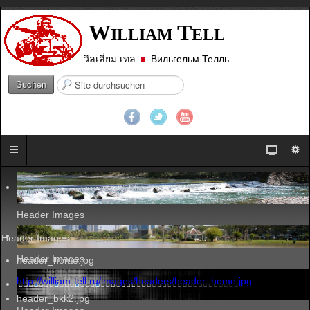
W
T
ILLIAM
ELL
วิลเลี่ยม เทล
Вильгельм Телль
S
Suchen
u
c
h
e
n
.
.
.
Header Images
Header Images
Header Images
header_home.jpg
http://william-tell.ru/images/headers/header_home.jpg
header_bkk2.jpg