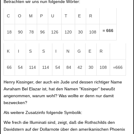
Betrachten wir uns nun folgende Wörter:
C
O
M
P
U
T
E
R
= 666
18
90
78
96
126
120
30
108
K
I
S
S
I
N
G
E
R
66
54
114
114
54
84
42
30
108
=666
Henry Kissinger, der auch ein Jude und dessen richtiger Name
Avraham Bel Elazar ist, hat den Namen "Kissinger" bewußt
angenommen, warum wohl? Was wollte er denn nur damit
bezwecken?
Als weitere Zusatzinfo folgende Symbolik:
Wie frech die Illuminati sind, zeigt, daß die Rothschilds den
Davidstern auf der Dollarnote über den amerikanischen Phoenix