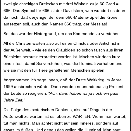
zwei gleichseitigen Dreiecken mit drei Winkeln zu je 60 Grad =
666. Das Symbol für 666 ist der Davidstern, wen wundert es denn
da noch, daß derjenige, der dem 666-Materie-Spiel die Krone
aufsetzen soll, auch den Namen 666 trägt, der Messias!
So, das war der Hintergrund, um das Kommende zu verstehen.
All die Christen warten also auf einen Christus oder Antichrist in
der Außenwelt, - wie es den Gläubigen so schön falsch aus ihren
Büchleins herausinterpretiert worden ist. Machen wir doch kurz
einen Test, damit Sie verstehen, was die Illuminati vorhaben und
wie sie mit den für Tiere gehaltenen Menschen spielen.
Angenommen ich sage Ihnen, daß der Dritte Weltkrieg im Jahre
1999 ausbrechen würde. Dann werden neunundneunzig Prozent
der Leute so reagieren:
"Ach, dann haben wir ja noch ein paar
Jahre Zeit."
Die Folge des exoterischen Denkens, also auf Dinge in der
Außenwelt zu warten, ist es, eben zu WARTEN. Wenn man wartet,
tut man nichts. Man achtet nicht auf sein Inneres, sondern auf
etwas im Außen. Und genau das wollen die Illuminati. Man sagt