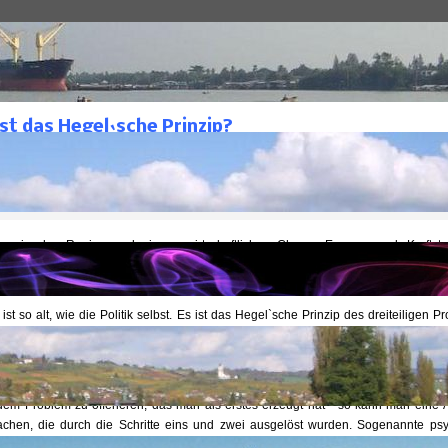
Archive
Jan van Helsing
Geheimgesellschaften 2
as Hegel`sche Prinzip?
ist das Hegel`sche Prinzip?
lsing
Geheimgesellschaften 2
ntlicht: 27. November 1996
n in der Regierung kreieren wirtschaftliches Chaos, Essens- und Kraftstof
nde Steuern, Bildungskrisen, Angst vor Krieg und andere Zustände, um die Mensc
ordnung"
"hoffen"
zu lassen.
ist so alt, wie die Politik selbst. Es ist das Hegel`sche Prinzip des dreiteiligen 
these und Synthese.
chritt (die These) ist, ein Problem zu erzeugen. Der zweite Schritt (die Antithes
u dem Problem zu erschaffen (Angst, Panik, Hysterie). Der dritte Schritt (die Synth
em Problem zu offerieren, das man als erstes erzeugt hat - so kann man eine
achen, die durch die Schritte eins und zwei ausgelöst wurden. Sogenannte ps
ng.