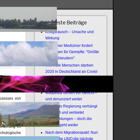
Neueste Beiträge
Kriegsrausch – Ursache und
Wirkung
Bochumer Mediziner fordert
Lockdown für Geimpfte: "Größte
Virenschleudern"
Wie viele Menschen starben
2020 in Deutschland an Covid-
fkürzungen,
19?
hen auf eine
Offener Brief an die Armee
Wikipedia verliert vor Gericht –
Prozesses von
und denunziert weiter
Thailands Regierung verhängt
Notstand und verbietet
e) ist, eine
Versammlungen – doch die
ese) ist, die
Revolte geht weiter
 Änderung im
Nach dem Migrationspakt: Nun
ychologische
zündet die UNO die nächste