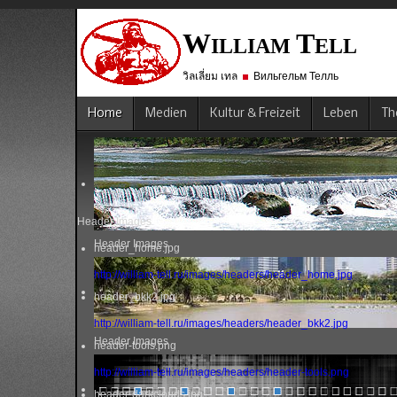
W
T
ILLIAM
ELL
วิลเลี่ยม เทล
Вильгельм Телль
Home
Medien
Kultur & Freizeit
Leben
Th
Header Images
Header Images
header_home.jpg
http://william-tell.ru/images/headers/header_home.jpg
header_bkk2.jpg
http://william-tell.ru/images/headers/header_bkk2.jpg
Header Images
header-tools.png
http://william-tell.ru/images/headers/header-tools.png
header-darkclouds.jpg