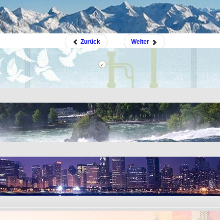
as Hegel`sche Prinzip natürlich auch in konstruktiver Weise angewandt werden.
Zurück
Weiter