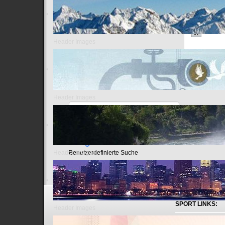
Doch kann d
Header Images
Header Images
Header Images
Benutzerdefinierte Suche
SPORT LINKS:
Header Images