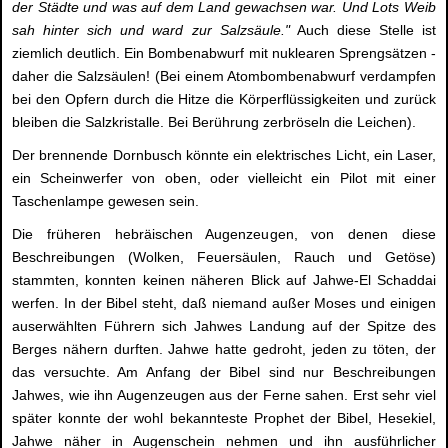
der Städte und was auf dem Land gewachsen war. Und Lots Weib
sah hinter sich und ward zur Salzsäule."
Auch diese Stelle ist
ziemlich deutlich. Ein Bombenabwurf mit nuklearen Sprengsätzen -
daher die Salzsäulen! (Bei einem Atombombenabwurf verdampfen
bei den Opfern durch die Hitze die Körperflüssigkeiten und zurück
bleiben die Salzkristalle. Bei Berührung zerbröseln die Leichen).
Der brennende Dornbusch könnte ein elektrisches Licht, ein Laser,
ein Scheinwerfer von oben, oder vielleicht ein Pilot mit einer
Taschenlampe gewesen sein.
Die früheren hebräischen Augenzeugen, von denen diese
Beschreibungen (Wolken, Feuersäulen, Rauch und Getöse)
stammten, konnten keinen näheren Blick auf Jahwe-El Schaddai
werfen. In der Bibel steht, daß niemand außer Moses und einigen
auserwählten Führern sich Jahwes Landung auf der Spitze des
Berges nähern durften. Jahwe hatte gedroht, jeden zu töten, der
das versuchte. Am Anfang der Bibel sind nur Beschreibungen
Jahwes, wie ihn Augenzeugen aus der Ferne sahen. Erst sehr viel
später konnte der wohl bekannteste Prophet der Bibel, Hesekiel,
Jahwe näher in Augenschein nehmen und ihn ausführlicher