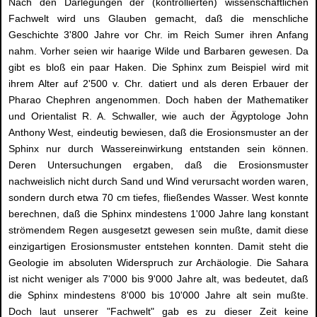
Nach den Darlegungen der (kontrollierten) wissenschaftlichen
Fachwelt wird uns Glauben gemacht, daß die menschliche
Geschichte 3'800 Jahre vor Chr. im Reich Sumer ihren Anfang
nahm. Vorher seien wir haarige Wilde und Barbaren gewesen. Da
gibt es bloß ein paar Haken. Die Sphinx zum Beispiel wird mit
ihrem Alter auf 2'500 v. Chr. datiert und als deren Erbauer der
Pharao Chephren angenommen. Doch haben der Mathematiker
und Orientalist R. A. Schwaller, wie auch der Ägyptologe John
Anthony West, eindeutig bewiesen, daß die Erosionsmuster an der
Sphinx nur durch Wassereinwirkung entstanden sein können.
Deren Untersuchungen ergaben, daß die Erosionsmuster
nachweislich nicht durch Sand und Wind verursacht worden waren,
sondern durch etwa 70 cm tiefes, fließendes Wasser. West konnte
berechnen, daß die Sphinx mindestens 1'000 Jahre lang konstant
strömendem Regen ausgesetzt gewesen sein mußte, damit diese
einzigartigen Erosionsmuster entstehen konnten. Damit steht die
Geologie im absoluten Widerspruch zur Archäologie. Die Sahara
ist nicht weniger als 7'000 bis 9'000 Jahre alt, was bedeutet, daß
die Sphinx mindestens 8'000 bis 10'000 Jahre alt sein mußte.
Doch laut unserer "Fachwelt" gab es zu dieser Zeit keine