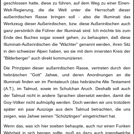
geschlossen hatte, diese zu führen, auf dem Weg zu einer Einen-
Welt-Regierung, die die Welt unter die Herrschaft dieser
außerirdischen Rasse bringen soll - also die Illuminati das
Werkzeug dieser Außerirdischen, bzw. diese Außerirdischen auch
ganz persönlich die Führer der Illuminati sind. Ich möchte bis zum
Ende des Buches sogar soweit gehen, zu behaupten, daß diese
Illuminati-Außerirdischen die "Wächter" genannt werden, ihren Sitz
in den schweizer Alpen haben, wo sie mit dem innersten Kreis der
"Bilderberger" auch direkt kommunizieren.
Die Prinzipien dieser außerirdischen Rasse, vertreten durch den
hebräischen "Gott" Jahwe, und deren Anordnungen an die
Illuminati finden wir im Pentateuch (das hebräische Alte Testament
(A.T.), im Talmud, sowie im Schulchan Aruch. Deshalb soll auch
der Talmud nicht in andere Sprachen übersetzt werden, damit die
Goy-Völker nicht aufmüpfig werden. Doch werden wir uns trotzdem
später ein paar Auszüge aus dem Talmud betrachten, die uns
zeigen, was Jahwe seinen "Schützlingen" eingetrichtert hat.
Wenn das, was ich hier soeben behaupte, auch nur einen Funken
Wahrheit in sich bergen sollte, muß es dazu auch irgendwelche