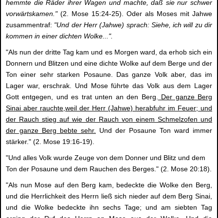
hemmte die Räder ihrer Wagen und machte, daß sie nur schwer
vorwärtskamen."
(2. Mose 15:24-25). Oder als Moses mit Jahwe
zusammentraf:
"Und der Herr (Jahwe) sprach: Siehe, ich will zu dir
kommen in einer dichten Wolke...".
"Als nun der dritte Tag kam und es Morgen ward, da erhob sich ein
Donnern und Blitzen und eine dichte Wolke auf dem Berge und der
Ton einer sehr starken Posaune. Das ganze Volk aber, das im
Lager war, erschrak. Und Mose führte das Volk aus dem Lager
Gott entgegen, und es trat unten an den Berg.
Der ganze Berg
Sinai aber rauchte,weil der Herr (Jahwe) herabfuhr im Feuer; und
der Rauch stieg auf wie der Rauch von einem Schmelzofen und
der ganze Berg bebte sehr.
Und der Posaune Ton ward immer
stärker." (2. Mose 19:16-19).
"Und alles Volk wurde Zeuge von dem Donner und Blitz und dem
Ton der Posaune und dem Rauchen des Berges." (2. Mose 20:18).
"Als nun Mose auf den Berg kam, bedeckte die Wolke den Berg,
und die Herrlichkeit des Herrn ließ sich nieder auf dem Berg Sinai,
und die Wolke bedeckte ihn sechs Tage; und am siebten Tag