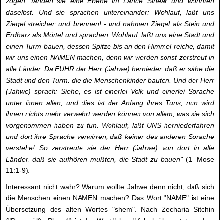
zogen, fanden sie eine Ebene im Lande Sinear und wohnten
daselbst. Und sie sprachen untereinander: Wohlauf, laßt uns
Ziegel streichen und brennen! - und nahmen Ziegel als Stein und
Erdharz als Mörtel und sprachen: Wohlauf, laßt uns eine Stadt und
einen Turm bauen, dessen Spitze bis an den Himmel reiche, damit
wir uns einen NAMEN machen, denn wir werden sonst zerstreut in
alle Länder. Da FUHR der Herr (Jahwe) hernieder, daß er sähe die
Stadt und den Turm, die die Menschenkinder bauten. Und der Herr
(Jahwe) sprach: Siehe, es ist einerlei Volk und einerlei Sprache
unter ihnen allen, und dies ist der Anfang ihres Tuns; nun wird
ihnen nichts mehr verwehrt werden können von allem, was sie sich
vorgenommen haben zu tun. Wohlauf, laßt UNS herniederfahren
und dort ihre Sprache verwirren, daß keiner des anderen Sprache
verstehe! So zerstreute sie der Herr (Jahwe) von dort in alle
Länder, daß sie aufhören mußten, die Stadt zu bauen"
(1. Mose
11:1-9).
Interessant nicht wahr? Warum wollte Jahwe denn nicht, daß sich
die Menschen einen NAMEN machen? Das Wort "NAME" ist eine
Übersetzung des alten Wortes "shem". Nach Zecharia Sitchin