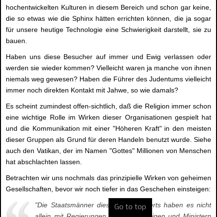
hochentwickelten Kulturen in diesem Bereich und schon gar keine,
die so etwas wie die Sphinx hätten errichten können, die ja sogar
für unsere heutige Technologie eine Schwierigkeit darstellt, sie zu
bauen.
Haben uns diese Besucher auf immer und Ewig verlassen oder
werden sie wieder kommen? Vielleicht waren ja manche von ihnen
niemals weg gewesen? Haben die Führer des Judentums vielleicht
immer noch direkten Kontakt mit Jahwe, so wie damals?
Es scheint zumindest offen-sichtlich, daß die Religion immer schon
eine wichtige Rolle im Wirken dieser Organisationen gespielt hat
und die Kommunikation mit einer "Höheren Kraft" in den meisten
dieser Gruppen als Grund für deren Handeln benutzt wurde. Siehe
auch den Vatikan, der im Namen "Gottes" Millionen von Menschen
hat abschlachten lassen.
Betrachten wir uns nochmals das prinzipielle Wirken von geheimen
Gesellschaften, bevor wir noch tiefer in das Geschehen einsteigen:
"Die Staatsmänner dieses Jahrhunderts haben es nicht
Go to top
allein mit Regierungen, Kaisern, Königen und Ministern