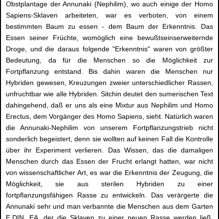
Obstplantage der Annunaki (Nephilim), wo auch einige der Homo
Sapiens-Sklaven arbeiteten, war es verboten, von einem
bestimmten Baum zu essen - dem Baum der Erkenntnis. Das
Essen seiner Früchte, womöglich eine bewußtseinserweiternde
Droge, und die daraus folgende "Erkenntnis" waren von größter
Bedeutung, da für die Menschen so die Möglichkeit zur
Fortpflanzung entstand. Bis dahin waren die Menschen nur
Hybriden gewesen, Kreuzungen zweier unterschiedlicher Rassen,
unfruchtbar wie alle Hybriden. Sitchin deutet den sumerischen Text
dahingehend, daß er uns als eine Mixtur aus Nephilim und Homo
Erectus, dem Vorgänger des Homo Sapiens, sieht. Natürlich waren
die Annunaki-Nephilim von unserem Fortpflanzungstrieb nicht
sonderlich begeistert, denn sie wollten auf keinen Fall die Kontrolle
über ihr Experiment verlieren. Das Wissen, das die damaligen
Menschen durch das Essen der Frucht erlangt hatten, war nicht
von wissenschaftlicher Art, es war die Erkenntnis der Zeugung, die
Möglichkeit, sie aus sterilen Hybriden zu einer
fortpflanzungsfähigen Rasse zu entwickeln. Das verärgerte die
Annunaki sehr und man verbannte die Menschen aus dem Garten
E.DIN. EA, der die Sklaven zu einer neuen Rasse werden ließ,