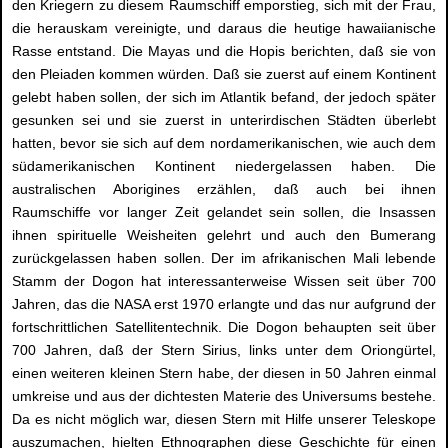
den Kriegern zu diesem Raumschiff emporstieg, sich mit der Frau,
die herauskam vereinigte, und daraus die heutige hawaiianische
Rasse entstand. Die Mayas und die Hopis berichten, daß sie von
den Pleiaden kommen würden. Daß sie zuerst auf einem Kontinent
gelebt haben sollen, der sich im Atlantik befand, der jedoch später
gesunken sei und sie zuerst in unterirdischen Städten überlebt
hatten, bevor sie sich auf dem nordamerikanischen, wie auch dem
südamerikanischen Kontinent niedergelassen haben. Die
australischen Aborigines erzählen, daß auch bei ihnen
Raumschiffe vor langer Zeit gelandet sein sollen, die Insassen
ihnen spirituelle Weisheiten gelehrt und auch den Bumerang
zurückgelassen haben sollen. Der im afrikanischen Mali lebende
Stamm der Dogon hat interessanterweise Wissen seit über 700
Jahren, das die NASA erst 1970 erlangte und das nur aufgrund der
fortschrittlichen Satellitentechnik. Die Dogon behaupten seit über
700 Jahren, daß der Stern Sirius, links unter dem Oriongürtel,
einen weiteren kleinen Stern habe, der diesen in 50 Jahren einmal
umkreise und aus der dichtesten Materie des Universums bestehe.
Da es nicht möglich war, diesen Stern mit Hilfe unserer Teleskope
auszumachen, hielten Ethnographen diese Geschichte für einen