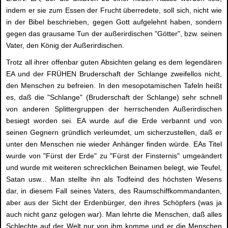
indem er sie zum Essen der Frucht überredete, soll sich, nicht wie
in der Bibel beschrieben, gegen Gott aufgelehnt haben, sondern
gegen das grausame Tun der außerirdischen "Götter", bzw. seinen
Vater, den König der Außerirdischen.
Trotz all ihrer offenbar guten Absichten gelang es dem legendären
EA und der FRÜHEN Bruderschaft der Schlange zweifellos nicht,
den Menschen zu befreien. In den mesopotamischen Tafeln heißt
es, daß die "Schlange" (Bruderschaft der Schlange) sehr schnell
von anderen Splittergruppen der herrschenden Außerirdischen
besiegt worden sei. EA wurde auf die Erde verbannt und von
seinen Gegnern gründlich verleumdet, um sicherzustellen, daß er
unter den Menschen nie wieder Anhänger finden würde. EAs Titel
wurde von "Fürst der Erde" zu "Fürst der Finsternis" umgeändert
und wurde mit weiteren schrecklichen Beinamen belegt, wie Teufel,
Satan usw... Man stellte ihn als Todfeind des höchsten Wesens
dar, in diesem Fall seines Vaters, des Raumschiffkommandanten,
aber aus der Sicht der Erdenbürger, den ihres Schöpfers (was ja
auch nicht ganz gelogen war). Man lehrte die Menschen, daß alles
Schlechte auf der Welt nur von ihm komme und er die Menschen