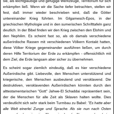
sie, als leichtgläubige und gefügige Werkzeuge, Territorium für sich
erkämpfen ließ. Wenn wir die Sache tiefer betrachten, stellen wir
fest, daß immer wieder beschrieben wird, daß die Götter
untereinander Krieg führten. Im Gilgamesch-Epos, in der
griechischen Mythologie und in den sumerischen Schrifttafeln ganz
deutlich. In der Bibel finden wir den Krieg zwischen den Elohim und
den Nephilim. Es scheint fast so, als ob damals verschiedene
außerirdische Rassen mit verschiedenen Völkern Kontakt hatten,
diese Völker Kriege gegeneinander ausführen ließen, um durch
deren Hilfe Territorium der Erde zu erkämpfen - offensichtlich mit
dem Ziel, die Erde langsam aber sicher zu übernehmen.
Es scheint sogar ziemlich eindeutig, daß es hier verschiedene
Außerirdische gibt. Liebevolle, den Menschen unterstützend und
kriegerische, den Menschen ausbeutend und versklavend. Die
destruktiven, versklavenden Außerirdischen könnten durch den
alttestamentarischen "Gott" Jahwe-El Schaddai repräsentiert sein,
der die Menschen für alle Zeit als Sklaven halten wollte. Dies
verdeutlicht sich sehr stark beim Turmbau zu Babel:
"Es hatte aber
alle Welt einerlei Zunge und Sprache. Als sie nun nach Osten