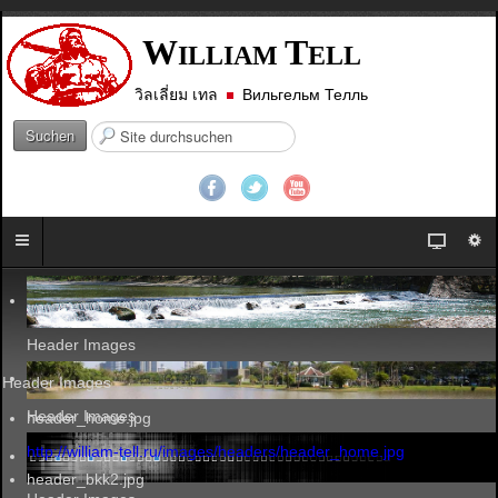
W
T
ILLIAM
ELL
วิลเลี่ยม เทล
Вильгельм Телль
S
Suchen
u
c
h
e
n
.
.
.
Header Images
Header Images
Header Images
header_home.jpg
http://william-tell.ru/images/headers/header_home.jpg
header_bkk2.jpg