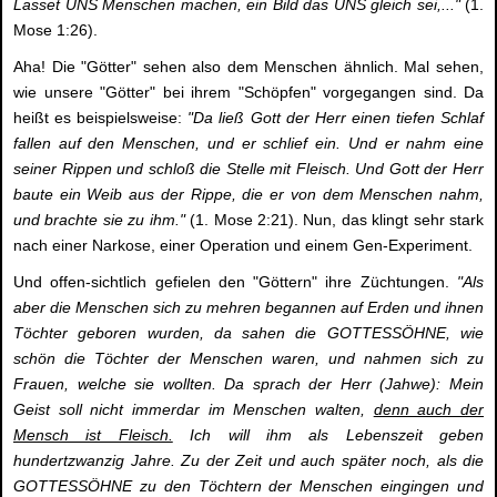
Lasset UNS Menschen machen, ein Bild das UNS gleich sei,..."
(1.
Mose 1:26).
Aha! Die "Götter" sehen also dem Menschen ähnlich. Mal sehen,
wie unsere "Götter" bei ihrem "Schöpfen" vorgegangen sind. Da
heißt es beispielsweise:
"Da ließ Gott der Herr einen tiefen Schlaf
fallen auf den Menschen, und er schlief ein. Und er nahm eine
seiner Rippen und schloß die Stelle mit Fleisch. Und Gott der Herr
baute ein Weib aus der Rippe, die er von dem Menschen nahm,
und brachte sie zu ihm."
(1. Mose 2:21). Nun, das klingt sehr stark
nach einer Narkose, einer Operation und einem Gen-Experiment.
Und offen-sichtlich gefielen den "Göttern" ihre Züchtungen.
"Als
aber die Menschen sich zu mehren begannen auf Erden und ihnen
Töchter geboren wurden, da sahen die GOTTESSÖHNE, wie
schön die Töchter der Menschen waren, und nahmen sich zu
Frauen, welche sie wollten. Da sprach der Herr (Jahwe): Mein
Geist soll nicht immerdar im Menschen walten,
denn auch der
Mensch ist Fleisch.
Ich will ihm als Lebenszeit geben
hundertzwanzig Jahre. Zu der Zeit und auch später noch, als die
GOTTESSÖHNE zu den Töchtern der Menschen eingingen und