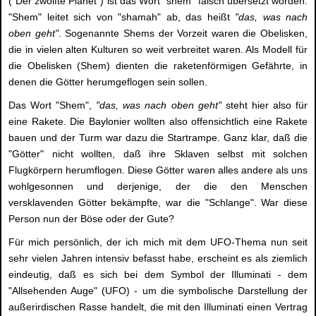
("Der zwölfte Planet") ist das Wort "shem" falsch übersetzt worden.
"Shem" leitet sich von "shamah" ab, das heißt
"das, was nach
oben geht"
. Sogenannte Shems der Vorzeit waren die Obelisken,
die in vielen alten Kulturen so weit verbreitet waren. Als Modell für
die Obelisken (Shem) dienten die raketenförmigen Gefährte, in
denen die Götter herumgeflogen sein sollen.
Das Wort "Shem",
"das, was nach oben geht"
steht hier also für
eine Rakete. Die Baylonier wollten also offensichtlich eine Rakete
bauen und der Turm war dazu die Startrampe. Ganz klar, daß die
"Götter" nicht wollten, daß ihre Sklaven selbst mit solchen
Flugkörpern herumflogen. Diese Götter waren alles andere als uns
wohlgesonnen und derjenige, der die den Menschen
versklavenden Götter bekämpfte, war die "Schlange". War diese
Person nun der Böse oder der Gute?
Für mich persönlich, der ich mich mit dem UFO-Thema nun seit
sehr vielen Jahren intensiv befasst habe, erscheint es als ziemlich
eindeutig, daß es sich bei dem Symbol der Illuminati - dem
"Allsehenden Auge" (UFO) - um die symbolische Darstellung der
außerirdischen Rasse handelt, die mit den Illuminati einen Vertrag