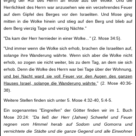
erging der Ruf des Herrn an Mose aus der Wolke. Und die
Herrlichkeit des Herrn war anzusehen wie ein verzehrendes Feuer
auf dem Gipfel des Berges vor den Israeliten. Und Mose ging
mitten in die Wolke hinein und stieg auf den Berg und blieb auf
dem Berg vierzig Tage und vierzig Nächte."
"Da kam der Herr hernieder in einer Wolke.
.."
(2. Mose 34:5).
"Und immer wenn die Wolke sich erhob, brachen die Israeliten auf,
solange ihre Wanderung währte. Wenn sich aber die Wolke nicht
erhob, so zogen sie nicht weiter, bis zu dem Tag, an dem sie sich
erhob. Denn die Wolke des Herrn war bei Tage über der Wohnung,
und bei Nacht ward sie voll Feuer vor den Augen des ganzen
Hauses Israel, solange die Wanderung währte.
" (2. Mose 40:36-
38).
Weitere Stellen finden sich unter 5. Mose 4:32-40, 5:4-5.
Ein sogenanntes "Eingreifen" der Götter finden wir im 1. Buch
Mose 20:24:
"Da ließ der Herr (Jahwe) Schwefel und Feuer
regnen vom Himmel herab auf Sodom und Gomorra und
vernichtete die Städte und die ganze Gegend und alle Einwohner