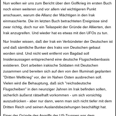
Nun wollen wir uns zum Bericht über den Golfkrieg im ersten Buch
noch einen weiteren und vor allem viel wichtigeren Punkt
anschauen, warum die Allianz der Mächtigen in den Irak
einmaschierte. Die im letzten Buch betrachteten Ereignisse sind
zwar richtig, doch nur ein Teilaspekt der Gründe der Alliierten, den
Irak anzugreifen. Und wieder hat es etwas mit den UFOs zu tun.
Nur Insider wissen, daß der Irak ein Verbündeter der Deutschen ist
und daß sämtliche Bunker des Iraks von Deutschen gebaut
worden sind. Und nicht weit entfernt von Bagdad soll
Insideraussagen entsprechend eine deutsche Flugscheibenbasis
existieren. Dort arbeiten irakische Soldaten mit Deutschen
zusammen und bereiten sich auf den von den Illuminati geplanten
"Dritten Weltkrieg" vor, der im Nahen Osten ausbrechen soll.
Vielen wird die Behauptung, daß sich "reichsdeutsche
Flugscheiben" in den neunziger Jahren im Irak befinden sollen,
sicherlich äußerst rätselhaft vorkommen - um sich vorsichtig
auszudrücken - aber nur dann, wenn man sich nicht tiefer mit dem
Dritten Reich und seinen Auslandsbeziehungen beschäftigt hat.
Einer der Gründe des Angriffs der US-Truppen war dem