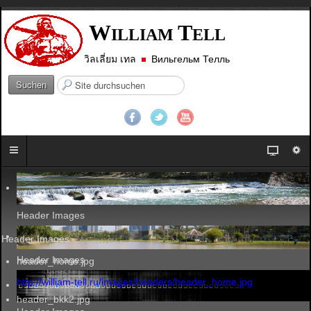
W
T
ILLIAM
ELL
วิลเลี่ยม เทล
Вильгельм Телль
S
Suchen
u
c
h
e
n
.
.
.
Header Images
Header Images
Header Images
header_home.jpg
http://william-tell.ru/images/headers/header_home.jpg
header_bkk2.jpg