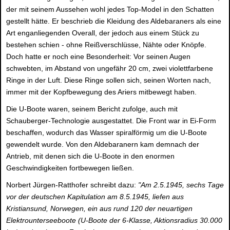
der mit seinem Aussehen wohl jedes Top-Model in den Schatten
gestellt hätte. Er beschrieb die Kleidung des Aldebaraners als eine
Art enganliegenden Overall, der jedoch aus einem Stück zu
bestehen schien - ohne Reißverschlüsse, Nähte oder Knöpfe.
Doch hatte er noch eine Besonderheit: Vor seinen Augen
schwebten, im Abstand von ungefähr 20 cm, zwei violettfarbene
Ringe in der Luft. Diese Ringe sollen sich, seinen Worten nach,
immer mit der Kopfbewegung des Ariers mitbewegt haben.
Die U-Boote waren, seinem Bericht zufolge, auch mit
Schauberger-Technologie ausgestattet. Die Front war in Ei-Form
beschaffen, wodurch das Wasser spiralförmig um die U-Boote
gewendelt wurde. Von den Aldebaranern kam demnach der
Antrieb, mit denen sich die U-Boote in den enormen
Geschwindigkeiten fortbewegen ließen.
Norbert Jürgen-Ratthofer schreibt dazu:
"Am 2.5.1945, sechs Tage
vor der deutschen Kapitulation am 8.5.1945, liefen aus
Kristiansund, Norwegen, ein aus rund 120 der neuartigen
Elektrounterseeboote (U-Boote der 6-Klasse, Aktionsradius 30.000