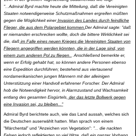
"...Admiral Byrd machte heute die Mitteilung, daß die Vereinigten
Staaten notwendigerweise Schutzmaßnahmen ergreifen müßten
gegen die Möglichkeit einer
Invasion des Landes durch feindliche
Flieger, die aus dem Polargebiet kommen.
Der Admiral sagte: "daß
er niemanden erschrecken wollte, doch die bittere Wirklichkeit sei
die, daß
im Falle eines neuen Krieges die Vereinigten Staaten von
Fliegern angegriffen werden könnten, die in der Lage sind, von
einem zum anderen Pol zu fliegen..
. Anschließend bemerkte er,
wenn er Erfolg gehabt hat, so können andere Personen ebenso
eine Expedition durchführen; bestehend aus viertausend
nordamerikanischen jungen Männern mit der alleinigen
Unterstützung einer Handvoll erfahrener Forscher. Der Admiral
hob die Notwendigkeit hervor, in Alarmzustand und Wachsamkeit
entlang des gesamten Eisgürtels,
der das letzte Bollwerk gegen
eine Invasion sei, zu bleiben..."
Admiral Byrd berichtete auch, wie das Land aussah, welches sich
die Deutschen auserwählt hatten. Man sprach von einem
"Märchental" und "Anzeichen von Vegetation":
"... die nackten
Felsen jedoch reflektierten so viel Hitze, daß ein ganzer Vorhang