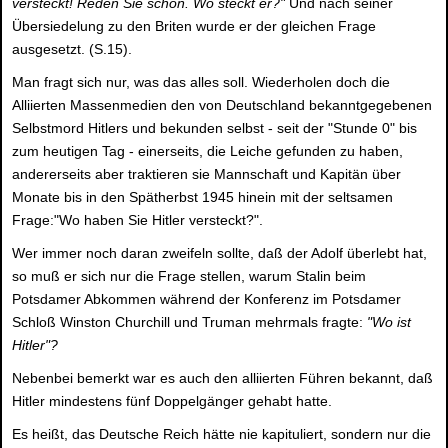
versteckt! Reden Sie schon. Wo steckt er?"
Und nach seiner
Übersiedelung zu den Briten wurde er der gleichen Frage
ausgesetzt. (S.15).
Man fragt sich nur, was das alles soll. Wiederholen doch die
Alliierten Massenmedien den von Deutschland bekanntgegebenen
Selbstmord Hitlers und bekunden selbst - seit der "Stunde 0" bis
zum heutigen Tag - einerseits, die Leiche gefunden zu haben,
andererseits aber traktieren sie Mannschaft und Kapitän über
Monate bis in den Spätherbst 1945 hinein mit der seltsamen
Frage:"Wo haben Sie Hitler versteckt?".
Wer immer noch daran zweifeln sollte, daß der Adolf überlebt hat,
so muß er sich nur die Frage stellen, warum Stalin beim
Potsdamer Abkommen während der Konferenz im Potsdamer
Schloß Winston Churchill und Truman mehrmals fragte:
"Wo ist
Hitler"?
Nebenbei bemerkt war es auch den alliierten Führen bekannt, daß
Hitler mindestens fünf Doppelgänger gehabt hatte.
Es heißt, das Deutsche Reich hätte nie kapituliert, sondern nur die