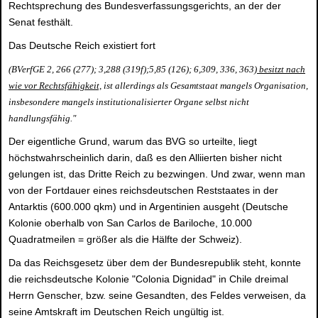
Rechtsprechung des Bundesverfassungsgerichts, an der der
Senat festhält.
Das Deutsche Reich existiert fort
(BVerfGE 2, 266 (277); 3,288 (319f);5,85 (126); 6,309, 336, 363)
besitzt nach
wie vor Rechtsfähigkeit,
ist allerdings als Gesamtstaat mangels Organisation,
insbesondere mangels institutionalisierter Organe selbst nicht
handlungsfähig."
Der eigentliche Grund, warum das BVG so urteilte, liegt
höchstwahrscheinlich darin, daß es den Alliierten bisher nicht
gelungen ist, das Dritte Reich zu bezwingen. Und zwar, wenn man
von der Fortdauer eines reichsdeutschen Reststaates in der
Antarktis (600.000 qkm) und in Argentinien ausgeht (Deutsche
Kolonie oberhalb von San Carlos de Bariloche, 10.000
Quadratmeilen = größer als die Hälfte der Schweiz).
Da das Reichsgesetz über dem der Bundesrepublik steht, konnte
die reichsdeutsche Kolonie "Colonia Dignidad" in Chile dreimal
Herrn Genscher, bzw. seine Gesandten, des Feldes verweisen, da
seine Amtskraft im Deutschen Reich ungültig ist.