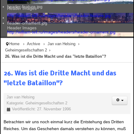
header-feature.jpg
Header Images
http://william-tell.ru/images/headers/header-feature.jpg
header-ornament.jpg
Header Images
http://william-tell.ru/images/headers/header-ornament.jpg
Home
Archive
Jan van Helsing
Geheimgesellschaften 2
Header Images
26. Was ist die Dritte Macht und das "letzte Bataillon"?
26. Was ist die Dritte Macht und das
Header Images
"letzte Bataillon"?
Jan van Helsing
Kategorie:
Geheimgesellschaften 2
Veröffentlicht: 27. November 1996
Betrachten wir uns noch einmal kurz die Entstehung des Dritten
Reiches. Um das Geschehen damals verstehen zu können, muß