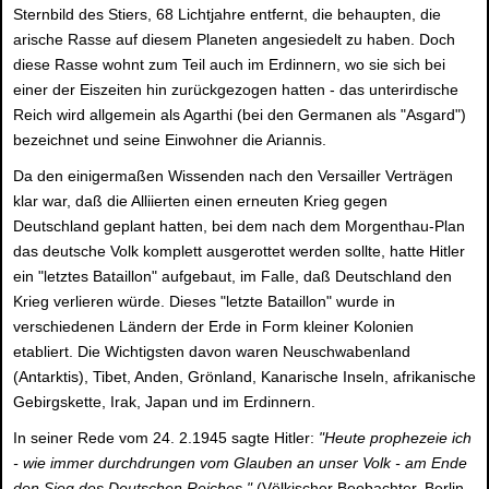
Sternbild des Stiers, 68 Lichtjahre entfernt, die behaupten, die
arische Rasse auf diesem Planeten angesiedelt zu haben. Doch
diese Rasse wohnt zum Teil auch im Erdinnern, wo sie sich bei
einer der Eiszeiten hin zurückgezogen hatten - das unterirdische
Reich wird allgemein als Agarthi (bei den Germanen als "Asgard")
bezeichnet und seine Einwohner die Ariannis.
Da den einigermaßen Wissenden nach den Versailler Verträgen
klar war, daß die Alliierten einen erneuten Krieg gegen
Deutschland geplant hatten, bei dem nach dem Morgenthau-Plan
das deutsche Volk komplett ausgerottet werden sollte, hatte Hitler
ein "letztes Bataillon" aufgebaut, im Falle, daß Deutschland den
Krieg verlieren würde. Dieses "letzte Bataillon" wurde in
verschiedenen Ländern der Erde in Form kleiner Kolonien
etabliert. Die Wichtigsten davon waren Neuschwabenland
(Antarktis), Tibet, Anden, Grönland, Kanarische Inseln, afrikanische
Gebirgskette, Irak, Japan und im Erdinnern.
In seiner Rede vom 24. 2.1945 sagte Hitler:
"Heute prophezeie ich
- wie immer durchdrungen vom Glauben an unser Volk - am Ende
den Sieg des Deutschen Reiches."
(Völkischer Beobachter, Berlin