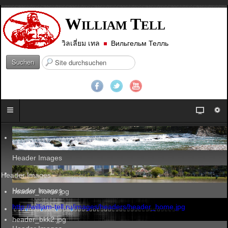
W
T
ILLIAM
ELL
วิลเลี่ยม เทล
Вильгельм Телль
S
Suchen
u
c
h
e
n
.
.
.
Header Images
Header Images
Header Images
header_home.jpg
http://william-tell.ru/images/headers/header_home.jpg
header_bkk2.jpg