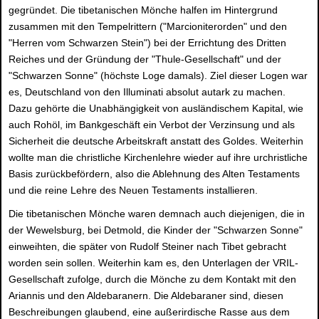
gegründet. Die tibetanischen Mönche halfen im Hintergrund
zusammen mit den Tempelrittern ("Marcioniterorden" und den
"Herren vom Schwarzen Stein") bei der Errichtung des Dritten
Reiches und der Gründung der "Thule-Gesellschaft" und der
"Schwarzen Sonne" (höchste Loge damals). Ziel dieser Logen war
es, Deutschland von den Illuminati absolut autark zu machen.
Dazu gehörte die Unabhängigkeit von ausländischem Kapital, wie
auch Rohöl, im Bankgeschäft ein Verbot der Verzinsung und als
Sicherheit die deutsche Arbeitskraft anstatt des Goldes. Weiterhin
wollte man die christliche Kirchenlehre wieder auf ihre urchristliche
Basis zurückbefördern, also die Ablehnung des Alten Testaments
und die reine Lehre des Neuen Testaments installieren.
Die tibetanischen Mönche waren demnach auch diejenigen, die in
der Wewelsburg, bei Detmold, die Kinder der "Schwarzen Sonne"
einweihten, die später von Rudolf Steiner nach Tibet gebracht
worden sein sollen. Weiterhin kam es, den Unterlagen der VRIL-
Gesellschaft zufolge, durch die Mönche zu dem Kontakt mit den
Ariannis und den Aldebaranern. Die Aldebaraner sind, diesen
Beschreibungen glaubend, eine außerirdische Rasse aus dem