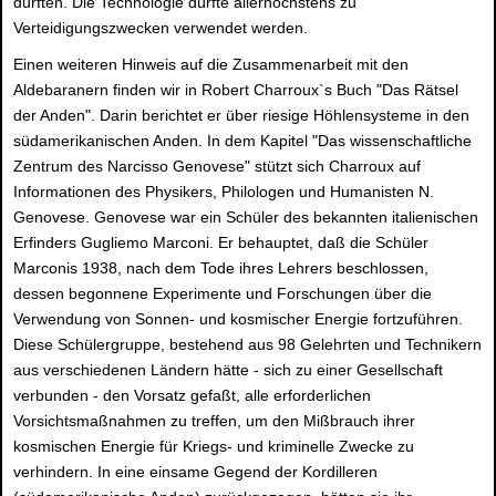
dürften. Die Technologie dürfte allerhöchstens zu
Verteidigungszwecken verwendet werden.
Einen weiteren Hinweis auf die Zusammenarbeit mit den
Aldebaranern finden wir in Robert Charroux`s Buch "Das Rätsel
der Anden". Darin berichtet er über riesige Höhlensysteme in den
südamerikanischen Anden. In dem Kapitel "Das wissenschaftliche
Zentrum des Narcisso Genovese" stützt sich Charroux auf
Informationen des Physikers, Philologen und Humanisten N.
Genovese. Genovese war ein Schüler des bekannten italienischen
Erfinders Gugliemo Marconi. Er behauptet, daß die Schüler
Marconis 1938, nach dem Tode ihres Lehrers beschlossen,
dessen begonnene Experimente und Forschungen über die
Verwendung von Sonnen- und kosmischer Energie fortzuführen.
Diese Schülergruppe, bestehend aus 98 Gelehrten und Technikern
aus verschiedenen Ländern hätte - sich zu einer Gesellschaft
verbunden - den Vorsatz gefaßt, alle erforderlichen
Vorsichtsmaßnahmen zu treffen, um den Mißbrauch ihrer
kosmischen Energie für Kriegs- und kriminelle Zwecke zu
verhindern. In eine einsame Gegend der Kordilleren