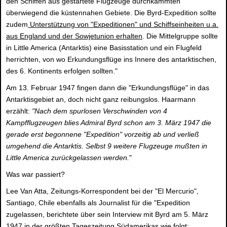
den Schiffen aus gestartete Flugzeuge durchkämmten
überwiegend die küstennahen Gebiete. Die Byrd-Expedition sollte
zudem
Unterstützung von "Expeditionen" und Schiffseinheiten u.a.
aus England und der Sowjetunion erhalten
. Die Mittelgruppe sollte
in Little America (Antarktis) eine Basisstation und ein Flugfeld
herrichten, von wo Erkundungsflüge ins Innere des antarktischen,
des 6. Kontinents erfolgen sollten."
Am 13. Februar 1947 fingen dann die "Erkundungsflüge" in das
Antarktisgebiet an, doch nicht ganz reibungslos. Haarmann
erzählt:
"Nach dem spurlosen Verschwinden von 4
Kampfflugzeugen blies Admiral Byrd schon am 3. März 1947 die
gerade erst begonnene "Expedition" vorzeitig ab und verließ
umgehend die Antarktis. Selbst 9 weitere Flugzeuge mußten in
Little America zurückgelassen werden.
"
Was war passiert?
Lee Van Atta, Zeitungs-Korrespondent bei der "El Mercurio",
Santiago, Chile ebenfalls als Journalist für die "Expedition
zugelassen, berichtete über sein Interview mit Byrd am 5. März
1947 in der größten Tageszeitung Südamerikas wie folgt: