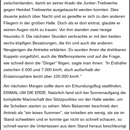
zwischenlanden, damit an seiner Arado die Junker-Triebwerke
gegen Heinkel-Triebwerke ausgetauscht werden konnten. Dies
dauerte jedoch über Nacht und so gesellte er sich zu den anderen
Fliegern in der großen Halle. Doch als er dort eintrat, glaubte er
seinen Augen nicht zu trauen. Vor ihm standen zwei riesige
Haunebu II. Die nächsten Stunden verbrachte er mit den beiden
sechs-köpfigen Besatzungen, die ihn und auch die anderen
Neugierigen die Antriebe erklärten. Es wurden ihnen die drehbaren
Kuppeln vorgeführt, auch die Waffensysteme und auf die Frage,
wie schnell denn die "Dinger" flögen, sagte man ihnen:
"In Erdnähe
zwischen 5.000 und 7.000 km/h, doch außerhalb der
Erdatmosphäre leicht über 100.000 km/h."
Am nächsten Morgen sollte dann ein Erkundungsflug stattfinden,
EINMAL UM DIE ERDE. Natürlich fand sich bei Sonnenaufgang die
komplette Mannschaft des Stützpunktes vor der Halle wieder, um
die Scheiben starten zu sehen. Mein Bekannter beschrieb den
Antrieb als "ein leises Summen", sie torkelten ein wenig, als sie im
Stand schwebten und er konnte gar nicht so schnell schauen, so
schnell waren die Untertassen aus dem Stand heraus beschleunigt