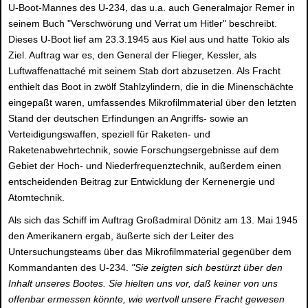
U-Boot-Mannes des U-234, das u.a. auch Generalmajor Remer in
seinem Buch "Verschwörung und Verrat um Hitler" beschreibt.
Dieses U-Boot lief am 23.3.1945 aus Kiel aus und hatte Tokio als
Ziel. Auftrag war es, den General der Flieger, Kessler, als
Luftwaffenattaché mit seinem Stab dort abzusetzen. Als Fracht
enthielt das Boot in zwölf Stahlzylindern, die in die Minenschächte
eingepaßt waren, umfassendes Mikrofilmmaterial über den letzten
Stand der deutschen Erfindungen an Angriffs- sowie an
Verteidigungswaffen, speziell für Raketen- und
Raketenabwehrtechnik, sowie Forschungsergebnisse auf dem
Gebiet der Hoch- und Niederfrequenztechnik, außerdem einen
entscheidenden Beitrag zur Entwicklung der Kernenergie und
Atomtechnik.
Als sich das Schiff im Auftrag Großadmiral Dönitz am 13. Mai 1945
den Amerikanern ergab, äußerte sich der Leiter des
Untersuchungsteams über das Mikrofilmmaterial gegenüber dem
Kommandanten des U-234.
"Sie zeigten sich bestürzt über den
Inhalt unseres Bootes. Sie hielten uns vor, daß keiner von uns
offenbar ermessen könnte, wie wertvoll unsere Fracht gewesen