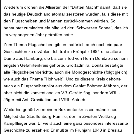
Wiederum drohen die Alliierten der "Dritten Macht" damit, daß sie
das heutige Deutschland atomar zerstören würden, falls diese mit
den Flugscheiben und Mannen zurückkommen würden. So
behauptet zumindest ein Mitglied der "Schwarzen Sonne", das ich
im vergangenen Jahr getroffen hatte.
Zum Thema Flugscheiben gibt es natürlich auch noch ein paar
Geschichten zu erzählen: Ich traf im Frühjahr 1994 eine ältere
Dame aus Hamburg, die bis zum Tod von Herrn Dönitz zu seinem
engsten Gefährtenkreis gehörte. Großadmiral Dönitz bestätigte
alle Flugscheibenberichte, auch die Mondgeschichte (folgt gleich),
wie auch das Thema "Hohlwelt". Und zu diesem Kreis gehörte
auch ein Flugscheibenpilot aus dem Gebiet Böhmen-Mähren, der
aber nicht die konventionellen V-7-Geräte flog, sondern VRIL-
Jäger mit Anti-Gravitation und VRIL-Antrieb.
Weiterhin gehört zu meinem Bekanntenkreis ein männliches
Mitglied der Stauffenberg-Familie, der im Zweiten Weltkrieg
Kampfflieger war. Er weiß auch eine ganz besonders interessante
Geschichte zu erzählen: Er mußte im Frühjahr 1943 in Breslau