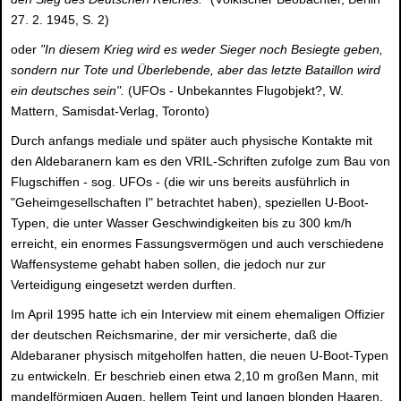
27. 2. 1945, S. 2)
oder
"In diesem Krieg wird es weder Sieger noch Besiegte geben,
sondern nur Tote und Überlebende, aber das letzte Bataillon wird
ein deutsches sein".
(UFOs - Unbekanntes Flugobjekt?, W.
Mattern, Samisdat-Verlag, Toronto)
Durch anfangs mediale und später auch physische Kontakte mit
den Aldebaranern kam es den VRIL-Schriften zufolge zum Bau von
Flugschiffen - sog. UFOs - (die wir uns bereits ausführlich in
"Geheimgesellschaften I" betrachtet haben), speziellen U-Boot-
Typen, die unter Wasser Geschwindigkeiten bis zu 300 km/h
erreicht, ein enormes Fassungsvermögen und auch verschiedene
Waffensysteme gehabt haben sollen, die jedoch nur zur
Verteidigung eingesetzt werden durften.
Im April 1995 hatte ich ein Interview mit einem ehemaligen Offizier
der deutschen Reichsmarine, der mir versicherte, daß die
Aldebaraner physisch mitgeholfen hatten, die neuen U-Boot-Typen
zu entwickeln. Er beschrieb einen etwa 2,10 m großen Mann, mit
mandelförmigen Augen, hellem Teint und langen blonden Haaren,