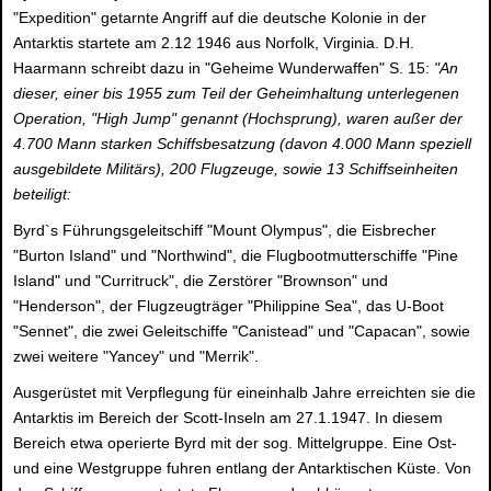
"Expedition" getarnte Angriff auf die deutsche Kolonie in der
Antarktis startete am 2.12 1946 aus Norfolk, Virginia. D.H.
Haarmann schreibt dazu in "Geheime Wunderwaffen" S. 15:
"An
dieser, einer bis 1955 zum Teil der Geheimhaltung unterlegenen
Operation, "High Jump" genannt (Hochsprung), waren außer der
4.700 Mann starken Schiffsbesatzung (davon 4.000 Mann speziell
ausgebildete Militärs), 200 Flugzeuge, sowie 13 Schiffseinheiten
beteiligt:
Byrd`s Führungsgeleitschiff "Mount Olympus", die Eisbrecher
"Burton Island" und "Northwind", die Flugbootmutterschiffe "Pine
Island" und "Curritruck", die Zerstörer "Brownson" und
"Henderson", der Flugzeugträger "Philippine Sea", das U-Boot
"Sennet", die zwei Geleitschiffe "Canistead" und "Capacan", sowie
zwei weitere "Yancey" und "Merrik".
Ausgerüstet mit Verpflegung für eineinhalb Jahre erreichten sie die
Antarktis im Bereich der Scott-Inseln am 27.1.1947. In diesem
Bereich etwa operierte Byrd mit der sog. Mittelgruppe. Eine Ost-
und eine Westgruppe fuhren entlang der Antarktischen Küste. Von