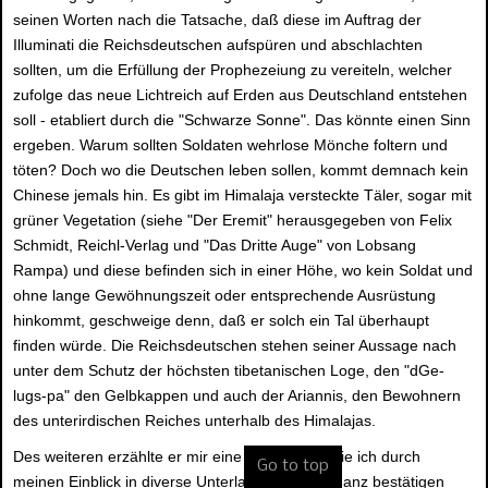
seinen Worten nach die Tatsache, daß diese im Auftrag der
Illuminati die Reichsdeutschen aufspüren und abschlachten
sollten, um die Erfüllung der Prophezeiung zu vereiteln, welcher
zufolge das neue Lichtreich auf Erden aus Deutschland entstehen
soll - etabliert durch die "Schwarze Sonne". Das könnte einen Sinn
ergeben. Warum sollten Soldaten wehrlose Mönche foltern und
töten? Doch wo die Deutschen leben sollen, kommt demnach kein
Chinese jemals hin. Es gibt im Himalaja versteckte Täler, sogar mit
grüner Vegetation (siehe "Der Eremit" herausgegeben von Felix
Schmidt, Reichl-Verlag und "Das Dritte Auge" von Lobsang
Rampa) und diese befinden sich in einer Höhe, wo kein Soldat und
ohne lange Gewöhnungszeit oder entsprechende Ausrüstung
hinkommt, geschweige denn, daß er solch ein Tal überhaupt
finden würde. Die Reichsdeutschen stehen seiner Aussage nach
unter dem Schutz der höchsten tibetanischen Loge, den "dGe-
lugs-pa" den Gelbkappen und auch der Ariannis, den Bewohnern
des unterirdischen Reiches unterhalb des Himalajas.
Des weiteren erzählte er mir eine Geschichte, die ich durch
Go to top
meinen Einblick in diverse Unterlagen voll und ganz bestätigen