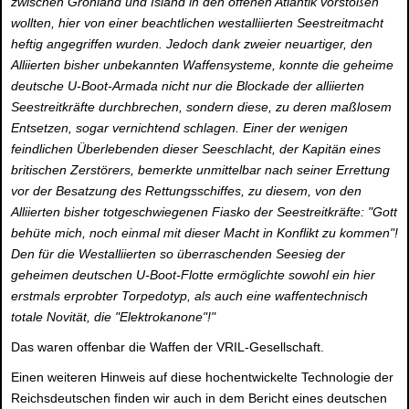
zwischen Grönland und Island in den offenen Atlantik vorstoßen
wollten, hier von einer beachtlichen westalliierten Seestreitmacht
heftig angegriffen wurden. Jedoch dank zweier neuartiger, den
Alliierten bisher unbekannten Waffensysteme, konnte die geheime
deutsche U-Boot-Armada nicht nur die Blockade der alliierten
Seestreitkräfte durchbrechen, sondern diese, zu deren maßlosem
Entsetzen, sogar vernichtend schlagen. Einer der wenigen
feindlichen Überlebenden dieser Seeschlacht, der Kapitän eines
britischen Zerstörers, bemerkte unmittelbar nach seiner Errettung
vor der Besatzung des Rettungsschiffes, zu diesem, von den
Alliierten bisher totgeschwiegenen Fiasko der Seestreitkräfte: "Gott
behüte mich, noch einmal mit dieser Macht in Konflikt zu kommen"!
Den für die Westalliierten so überraschenden Seesieg der
geheimen deutschen U-Boot-Flotte ermöglichte sowohl ein hier
erstmals erprobter Torpedotyp, als auch eine waffentechnisch
totale Novität, die "Elektrokanone"!"
Das waren offenbar die Waffen der VRIL-Gesellschaft.
Einen weiteren Hinweis auf diese hochentwickelte Technologie der
Reichsdeutschen finden wir auch in dem Bericht eines deutschen