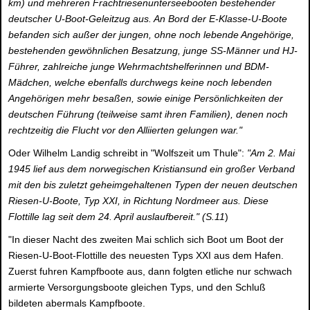
km) und mehreren Frachtriesenunterseebooten bestehender
deutscher U-Boot-Geleitzug aus. An Bord der E-Klasse-U-Boote
befanden sich außer der jungen, ohne noch lebende Angehörige,
bestehenden gewöhnlichen Besatzung, junge SS-Männer und HJ-
Führer, zahlreiche junge Wehrmachtshelferinnen und BDM-
Mädchen, welche ebenfalls durchwegs keine noch lebenden
Angehörigen mehr besaßen, sowie einige Persönlichkeiten der
deutschen Führung (teilweise samt ihren Familien), denen noch
rechtzeitig die Flucht vor den Alliierten gelungen war."
Oder Wilhelm Landig schreibt in "Wolfszeit um Thule":
"Am 2. Mai
1945 lief aus dem norwegischen Kristiansund ein großer Verband
mit den bis zuletzt geheimgehaltenen Typen der neuen deutschen
Riesen-U-Boote, Typ XXI, in Richtung Nordmeer aus. Diese
Flottille lag seit dem 24. April auslaufbereit." (S.11
)
"In dieser Nacht des zweiten Mai schlich sich Boot um Boot der
Riesen-U-Boot-Flottille des neuesten Typs XXI aus dem Hafen.
Zuerst fuhren Kampfboote aus, dann folgten etliche nur schwach
armierte Versorgungsboote gleichen Typs, und den Schluß
bildeten abermals Kampfboote.