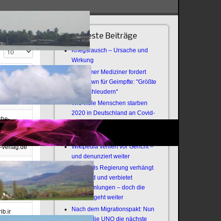
Neueste Beiträge
Anzeige #
Kriegsrausch – Ursache und
Wirkung
Bochumer Mediziner fordert
Lockdown für Geimpfte: "Größte
rius
Virenschleudern"
aya
Wie viele Menschen starben
2020 in Deutschland an Covid-
che-
19?
com
Offener Brief an die Armee
Wikipedia verliert vor Gericht –
p-verlag.de
und denunziert weiter
es.de
Thailands Regierung verhängt
Notstand und verbietet
Versammlungen – doch die
Meyssan
Revolte geht weiter
Nach dem Migrationspakt: Nun
ib.ir
zündet die UNO die nächste