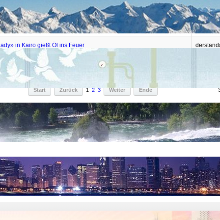
: USA werden Israel nicht wie ein »dummer Esel« hinterhertrotten
RussiaT
rnt: Endet der «arabische Herbst» mit einem nuklearen Winter?
Schiller-I
ady» in Kairo gießt Öl ins Feuer
derstand
ereitet sich auf israelisch-iranischen Krieg vor
Stimme 
Start
Zurück
1
2
3
Weiter
Ende
tegorien
Palästina