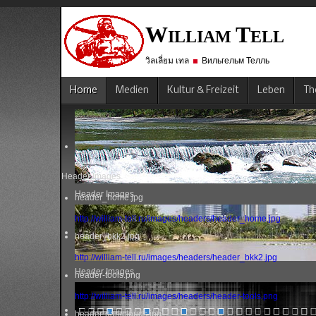
W
T
ILLIAM
ELL
วิลเลี่ยม เทล
Вильгельм Телль
Home
Medien
Kultur & Freizeit
Leben
Th
Header Images
Header Images
header_home.jpg
http://william-tell.ru/images/headers/header_home.jpg
header_bkk2.jpg
http://william-tell.ru/images/headers/header_bkk2.jpg
Header Images
header-tools.png
http://william-tell.ru/images/headers/header-tools.png
header-darkclouds.jpg