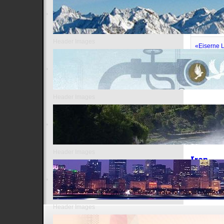
Brzeziński
Lawrow wa
Header Images
«Eiserne L
Russland b
Header Images
Unterka
Syrien
Header Images
Iran
Israel/
Header Images
SPORT LINKS: