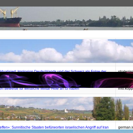
Themen
Nahost
Autor
itik hinter dem Krieg im Jemen
Mahdi Da
Nazemro
ktualisiert: Implosion Deutschlands und der Schweiz als Folge der
strategis
derung ante portas?
studien.
len Beweise für westliche Militär-Hilfe an IS haben
info.kop
or: "Hunderte US-Soldaten und CIA-Agenten in den Rängen von
epochtim
stan» der israelischen Version
Thierry 
ffen»: Sunnitische Staaten befürworten israelischen Angriff auf Iran
german.ir