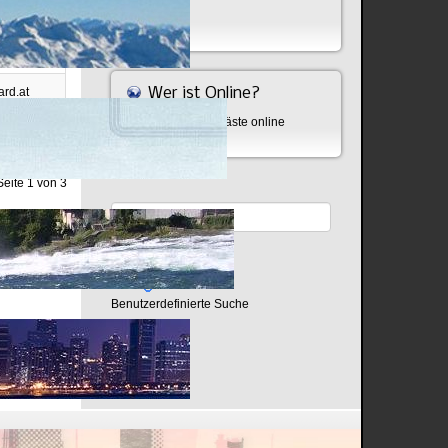
Bombe
oday
nstitut
ard.at
Wer ist Online?
Aktuell sind 502 Gäste online
Russlands
Seite 1 von 3
Benutzerdefinierte Suche