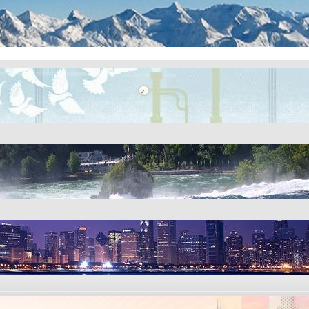
10
ks
4