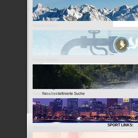
Wikilea
Header Images
Header Images
Header Images
Benutzerdefinierte Suche
SPORT LINKS:
Header Images