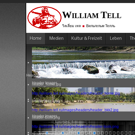
W
T
ILLIAM
ELL
วิลเลี่ยม เทล
Вильгельм Телль
Home
Medien
Kultur & Freizeit
Leben
Th
Header Images
Header Images
header_home.jpg
http://william-tell.ru/images/headers/header_home.jpg
header_bkk2.jpg
http://william-tell.ru/images/headers/header_bkk2.jpg
Header Images
header-tools.png
http://william-tell.ru/images/headers/header-tools.png
header-darkclouds.jpg