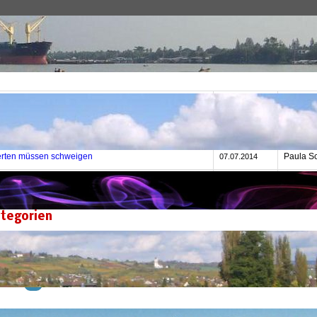
Archive
Historisches
Datum
Autor
 von Bin Laden: Alles gelogen
heise.d
16.05.2015
erten müssen schweigen
Paula S
07.07.2014
 Snowden: Was wird uns hier verkauft?
Jens Bl
11.02.2014
tegorien
wörungen
38
chte
8
tember