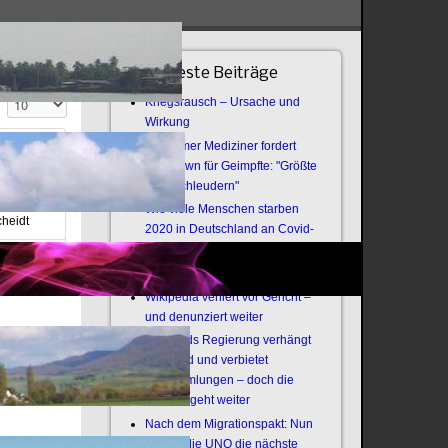
Neueste Beiträge
Anzeige #
Kriegsrausch – Ursache und
Wirkung
Bochumer Mediziner fordert
Lockdown für Geimpfte: "Größte
e
Virenschleudern"
Wie viele Menschen starben
cheidt
2020 in Deutschland an Covid-
19?
ecker
Offener Brief an die Armee
Wikipedia verliert vor Gericht –
und denunziert weiter
Thailands Regierung verhängt
Notstand und verbietet
Versammlungen – doch die
Revolte geht weiter
Nach dem Migrationspakt: Nun
zündet die UNO die nächste