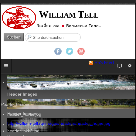
W
T
ILLIAM
ELL
วิลเลี่ยม เทล
Вильгельм Телль
S
Suchen
u
c
h
e
RSS Feed
n
.
.
.
Header Images
Header Images
Header Images
header_home.jpg
http://william-tell.ru/images/headers/header_home.jpg
header_bkk2.jpg