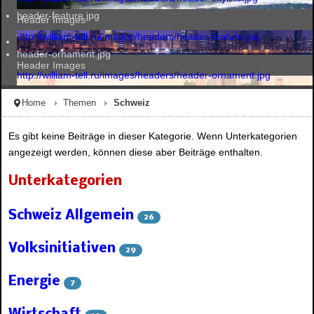
header-feature.jpg
Header Images
http://william-tell.ru/images/headers/header-feature.jpg
header-ornament.jpg
Header Images
http://william-tell.ru/images/headers/header-ornament.jpg
Home
Themen
Schweiz
Header Images
Es gibt keine Beiträge in dieser Kategorie. Wenn Unterkategorien
angezeigt werden, können diese aber Beiträge enthalten.
Header Images
Unterkategorien
Schweiz Allgemein
26
Volksinitiativen
29
Energie
7