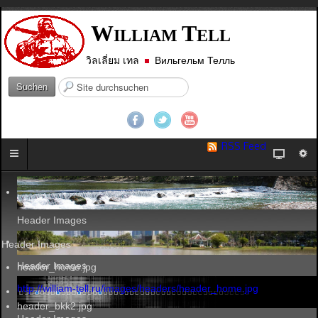
W
T
ILLIAM
ELL
วิลเลี่ยม เทล
Вильгельм Телль
S
Suchen
u
c
h
e
RSS Feed
n
.
.
.
Header Images
Header Images
Header Images
header_home.jpg
http://william-tell.ru/images/headers/header_home.jpg
header_bkk2.jpg