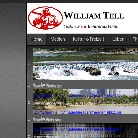
W
T
ILLIAM
ELL
วิลเลี่ยม เทล
Вильгельм Телль
Home
Medien
Kultur & Freizeit
Leben
Th
Header Images
Header Images
header_home.jpg
http://william-tell.ru/images/headers/header_home.jpg
header_bkk2.jpg
http://william-tell.ru/images/headers/header_bkk2.jpg
Header Images
header-tools.png
http://william-tell.ru/images/headers/header-tools.png
header-darkclouds.jpg