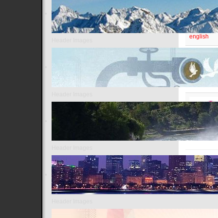
Chiang Ma
english
Header Images
The Natio
english
Header Images
Daily New
thai
Header Images
Header Images