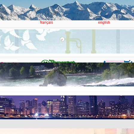
i
Thailande
Bangkok Post
français
english
n
Student Weekly
Post Today
english
thai
s
Thai Rath
Siam Rath
thai
thai
Zurück