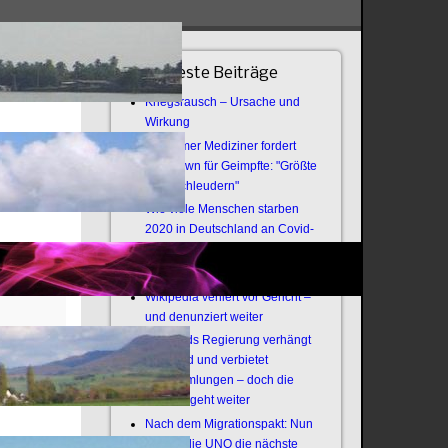
Neueste Beiträge
Kriegsrausch – Ursache und
Wirkung
Bochumer Mediziner fordert
Lockdown für Geimpfte: "Größte
Virenschleudern"
Wie viele Menschen starben
2020 in Deutschland an Covid-
19?
Offener Brief an die Armee
Wikipedia verliert vor Gericht –
und denunziert weiter
Thailands Regierung verhängt
Notstand und verbietet
Versammlungen – doch die
Revolte geht weiter
Nach dem Migrationspakt: Nun
zündet die UNO die nächste