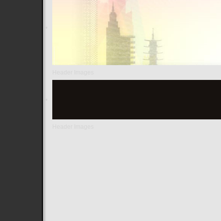
Header Images
Header Images