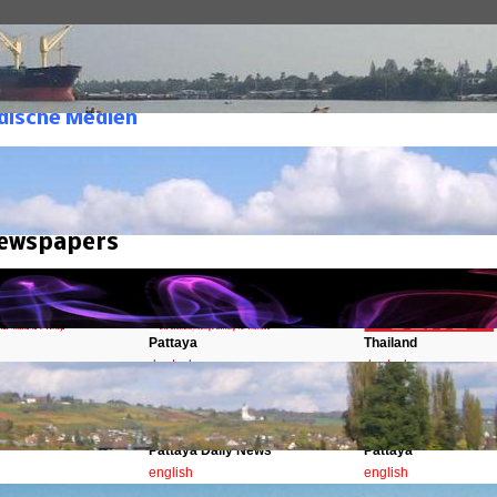
Medien
Thailändische Medien
ndische Medien
Medien
tlicht: 04. August 2005
Newspapers
Pattaya
Thailand
deutsch
deutsch
Pattaya Daily News
Pattaya
english
english