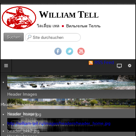
W
T
ILLIAM
ELL
วิลเลี่ยม เทล
Вильгельм Телль
S
Suchen
u
c
h
e
RSS Feed
n
.
.
.
Header Images
Header Images
Header Images
header_home.jpg
http://william-tell.ru/images/headers/header_home.jpg
header_bkk2.jpg