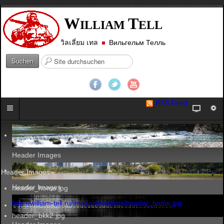
W
T
ILLIAM
ELL
วิลเลี่ยม เทล
Вильгельм Телль
S
Suchen
u
c
h
e
RSS Feed
n
.
.
.
Header Images
Header Images
Header Images
header_home.jpg
http://william-tell.ru/images/headers/header_home.jpg
header_bkk2.jpg