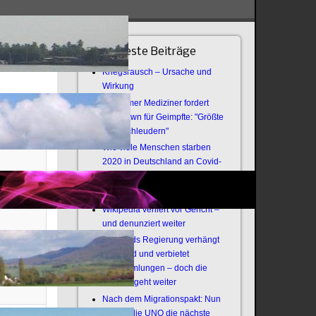
Neueste Beiträge
Kriegsrausch – Ursache und
Wirkung
Anzeige #
Bochumer Mediziner fordert
Lockdown für Geimpfte: "Größte
Virenschleudern"
Wie viele Menschen starben
2020 in Deutschland an Covid-
19?
Offener Brief an die Armee
Wikipedia verliert vor Gericht –
und denunziert weiter
Thailands Regierung verhängt
Notstand und verbietet
Versammlungen – doch die
Revolte geht weiter
Nach dem Migrationspakt: Nun
zündet die UNO die nächste