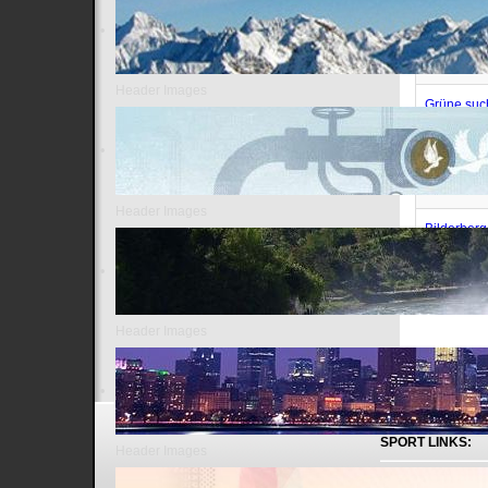
Mehr als e
judenfeind
Wer gibt I
Header Images
Grüne such
in den fün
Ein Muslim
verscheiß
Header Images
Bilderberg
Sperrgebi
Header Images
SPORT LINKS:
Header Images