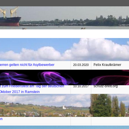
Themen
Europa
Deutschland
Politik
Datum
Autor
erren gelten nicht für Asylbewerber
Felix Krautkrämer
20.03.2020
cht beginnt mit einer Lüge!
Imad Karim
29.11.2017
t zum Friedensfest am Tag der deutschen
schutz-brett.org
10.10.2017
 Oktober 2017 in Ramstein
ter schickt Merkel Rechnung für Asylkosten
jungefreiheit.de
10.04.2017
ef Schindler warnt vor männlichen jungen
epochtimes.de
24.11.2016
en