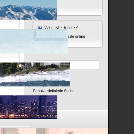
Bombe
om
Wer ist Online?
Aktuell sind 665 Gäste online
dpress.com
Seite 1 von 3
Benutzerdefinierte Suche