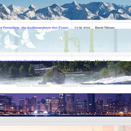
in Drittel der Linksextremen sind
jungefreiheit.de
18.07.2016
lich
hnen das Recht, Frau Merkel?
unser-mitteleuropa.c
30.06.2016
t Freiwillige, die Asylbewerbern das Essen
Birgit Stöger
13.06.2016
ften Stock tragen
 als Gauck-Nachfolger? Wollt Ihr uns
juergenelsaesser.wor
13.06.2016
ern, Rot-Rot-Grün?
er verwandeln Dresdener Innenstadt in ein
Max Z. Kowalsky
07.06.2016
et
Start
Zurück
1
2
3
Weiter
Ende