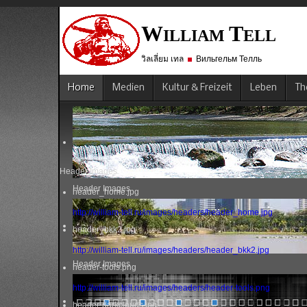
W
T
ILLIAM
ELL
วิลเลี่ยม เทล
Вильгельм Телль
Home
Medien
Kultur & Freizeit
Leben
Th
Header Images
Header Images
header_home.jpg
http://william-tell.ru/images/headers/header_home.jpg
header_bkk2.jpg
http://william-tell.ru/images/headers/header_bkk2.jpg
Header Images
header-tools.png
http://william-tell.ru/images/headers/header-tools.png
header-darkclouds.jpg