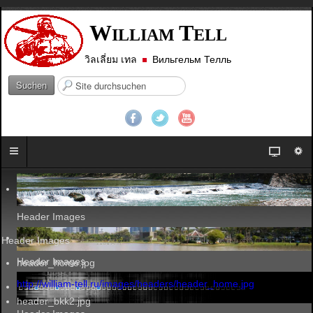
W
T
ILLIAM
ELL
วิลเลี่ยม เทล
Вильгельм Телль
S
Suchen
u
c
h
e
n
.
.
.
Header Images
Header Images
Header Images
header_home.jpg
http://william-tell.ru/images/headers/header_home.jpg
header_bkk2.jpg