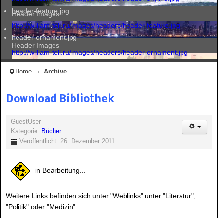
header-feature.jpg
Header Images
http://william-tell.ru/images/headers/header-feature.jpg
header-ornament.jpg
Header Images
http://william-tell.ru/images/headers/header-ornament.jpg
Home
Archive
Header Images
Download Bibliothek
GuestUser
Header Images
Kategorie:
Bücher
Veröffentlicht: 26. Dezember 2011
in Bearbeitung...
Weitere Links befinden sich unter "Weblinks" unter "Literatur",
"Politik" oder "Medizin"