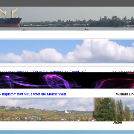
Leben
Gesundheit/Medizin
Autor
ediziner fordert Lockdown für Geimpfte: "Größte
de.rt.com
eudern"
 Menschen starben 2020 in Deutschland an Covid-19?
hallomagazi
spital Luzern ist alles ruhig
Freeman
– Impfstoff statt Virus tötet die Menschheit
F. William E
o-Krise
Sven Böttche
us-Dashboard
Markus Montz
Bager
oll an Zecken als Biowaffe geforscht haben
derstandard.