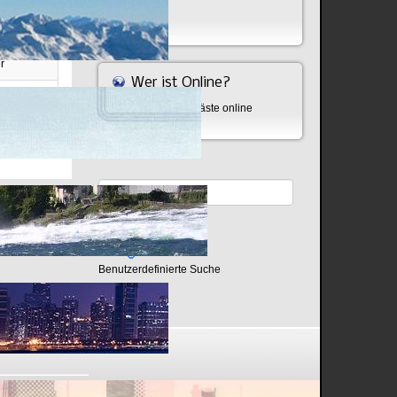
Bombe
h
r
Wer ist Online?
disch.de
Aktuell sind 875 Gäste online
Seite 1 von 6
Benutzerdefinierte Suche