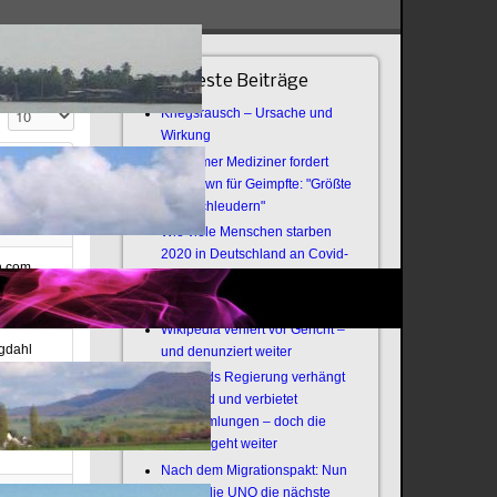
Neueste Beiträge
Anzeige #
Kriegsrausch – Ursache und
Wirkung
Bochumer Mediziner fordert
Lockdown für Geimpfte: "Größte
Virenschleudern"
Wie viele Menschen starben
2020 in Deutschland an Covid-
n.com
19?
Offener Brief an die Armee
Wikipedia verliert vor Gericht –
ngdahl
und denunziert weiter
Thailands Regierung verhängt
r
Notstand und verbietet
Versammlungen – doch die
, Jo
Revolte geht weiter
Nach dem Migrationspakt: Nun
zündet die UNO die nächste
at