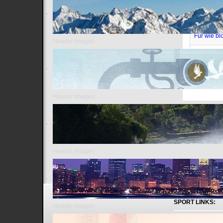
Gesunde E
Für wie blö
Header Images
Vaxxed Fil
Header Images
Header Images
SPORT LINKS:
Header Images