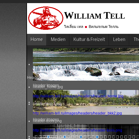
W
T
ILLIAM
ELL
วิลเลี่ยม เทล
Вильгельм Телль
Home
Medien
Kultur & Freizeit
Leben
Th
Header Images
Header Images
header_home.jpg
http://william-tell.ru/images/headers/header_home.jpg
header_bkk2.jpg
http://william-tell.ru/images/headers/header_bkk2.jpg
Header Images
header-tools.png
http://william-tell.ru/images/headers/header-tools.png
header-darkclouds.jpg