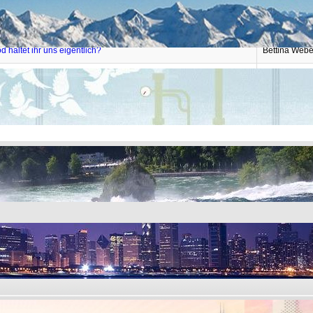
rnährung: Basilikum, Cayenne Pfeffer
quantisana.c
d haltet ihr uns eigentlich?
Bettina Webe
m-Kritik
keltisch-drui
Start
Zurück
1
2
3
4
5
6
Weiter
Ende