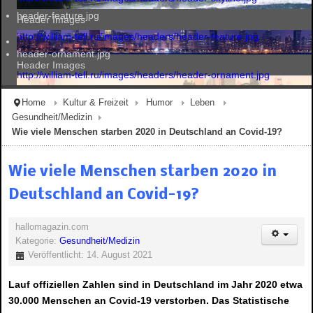
header-feature.jpg
Header Images
http://william-tell.ru/images/headers/header-feature.jpg
header-ornament.jpg
Header Images
http://william-tell.ru/images/headers/header-ornament.jpg
Home
Kultur & Freizeit
Humor
Leben
Gesundheit/Medizin
Header Images
Wie viele Menschen starben 2020 in Deutschland an Covid-19?
Wie viele Menschen starben 2020 in
Header Images
Deutschland an Covid-19?
hallomagazin.com
Kategorie:
Gesundheit/Medizin
Veröffentlicht: 14. August 2021
Lauf offiziellen Zahlen sind in Deutschland im Jahr 2020 etwa
30.000 Menschen an Covid-19 verstorben. Das Statistische