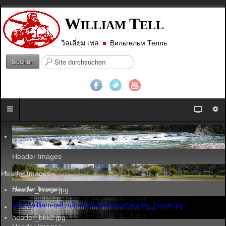
W
T
ILLIAM
ELL
วิลเลี่ยม เทล
Вильгельм Телль
S
Suchen
u
c
h
e
n
.
.
.
Header Images
Header Images
Header Images
header_home.jpg
http://william-tell.ru/images/headers/header_home.jpg
header_bkk2.jpg