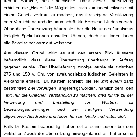
fremde Sprache, das Griechische. Dank dieser Übersetzung
erhielten die „Heiden“ die Möglichkeit, sich zumindest teilweise mit
einem Gesetz vertraut zu machen, das ihre eigene Versklavung
oder Vernichtung und die unumschränkte Herrschaft Judas vorsah.
Ohne diese Übersetzung hätten sie über die Natur des Judaismus
lediglich Spekulationen anstellen können, doch nun lagen ihnen
alle Beweise schwarz auf weiss vor.
Aus diesem Grund wirkt es auf den ersten Blick äusserst
befremdlich, dass diese Übersetzung überhaupt in Auftrag
gegeben wurde. (Der Überlieferung zufolge wurde sie zwischen
275 und 150 v. Chr. von zweiundsiebzig jüdischen Gelehrten in
Alexandria erstellt.) Dr. Kastein schreibt, sie sei
„mit einem ganz
bestimmten Ziel vor Augen“
angefertigt worden, nämlich dem, den
Text
„für die Griechen verständlich zu machen; dies führte zu der
Verzerrung und Entstellung von Wörtern, zu
Bedeutungsänderungen und der häufigen Verwendung
allgemeiner Ausdrücke und Ideen für rein lokale und nationale“
.
Falls Dr. Kastein beabsichtigt haben sollte, seine Leser über den
wirklichen Zweck der Übersetzung hinwegzutäuschen, hat er seine