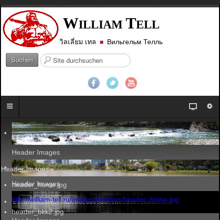
W
T
ILLIAM
ELL
วิลเลี่ยม เทล
Вильгельм Телль
S
Suchen
u
c
h
e
n
.
.
.
Header Images
Header Images
Header Images
header_home.jpg
http://william-tell.ru/images/headers/header_home.jpg
header_bkk2.jpg