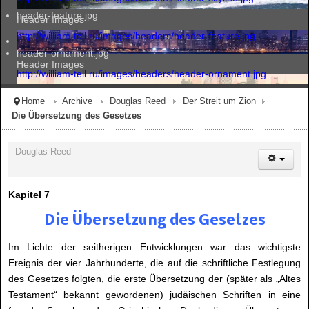
header-feature.jpg
Header Images
http://william-tell.ru/images/headers/header-feature.jpg
header-ornament.jpg
Header Images
http://william-tell.ru/images/headers/header-ornament.jpg
Home
Archive
Douglas Reed
Der Streit um Zion
Die Übersetzung des Gesetzes
Header Images
Douglas Reed
Header Images
Kapitel 7
Die Übersetzung des Gesetzes
Im Lichte der seitherigen Entwicklungen war das wichtigste
Ereignis der vier Jahrhunderte, die auf die schriftliche Festlegung
des Gesetzes folgten, die erste Übersetzung der (später als „Altes
Testament“ bekannt gewordenen) judäischen Schriften in eine