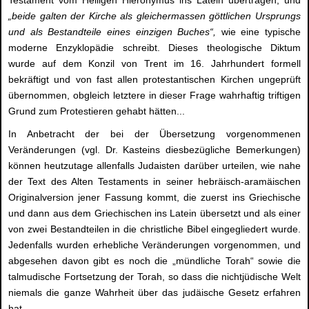
Testament vom Heiligen Hieronymus ins Latein übertragen, und
„beide galten der Kirche als gleichermassen göttlichen Ursprungs
und als Bestandteile eines einzigen Buches“,
wie eine typische
moderne Enzyklopädie schreibt. Dieses theologische Diktum
wurde auf dem Konzil von Trent im 16. Jahrhundert formell
bekräftigt und von fast allen protestantischen Kirchen ungeprüft
übernommen, obgleich letztere in dieser Frage wahrhaftig triftigen
Grund zum Protestieren gehabt hätten...
In Anbetracht der bei der Übersetzung vorgenommenen
Veränderungen (vgl. Dr. Kasteins diesbezügliche Bemerkungen)
können heutzutage allenfalls Judaisten darüber urteilen, wie nahe
der Text des Alten Testaments in seiner hebräisch-aramäischen
Originalversion jener Fassung kommt, die zuerst ins Griechische
und dann aus dem Griechischen ins Latein übersetzt und als einer
von zwei Bestandteilen in die christliche Bibel eingegliedert wurde.
Jedenfalls wurden erhebliche Veränderungen vorgenommen, und
abgesehen davon gibt es noch die „mündliche Torah“ sowie die
talmudische Fortsetzung der Torah, so dass die nichtjüdische Welt
niemals die ganze Wahrheit über das judäische Gesetz erfahren
hat.