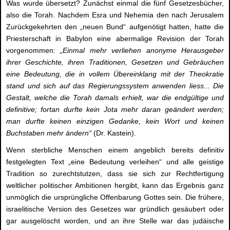
Was wurde übersetzt? Zunächst einmal die fünf Gesetzesbücher,
also die Torah. Nachdem Esra und Nehemia den nach Jerusalem
Zurückgekehrten den „neuen Bund“ aufgenötigt hatten, hatte die
Priesterschaft in Babylon eine abermalige Revision der Torah
vorgenommen:
„Einmal mehr verliehen anonyme Herausgeber
ihrer Geschichte, ihren Traditionen, Gesetzen und Gebräuchen
eine Bedeutung, die in vollem Übereinklang mit der Theokratie
stand und sich auf das Regierungssystem anwenden liess... Die
Gestalt, welche die Torah damals erhielt, war die endgültige und
definitive; fortan durfte kein Jota mehr daran geändert werden;
man durfte keinen einzigen Gedanke, kein Wort und keinen
Buchstaben mehr ändern“
(Dr. Kastein).
Wenn sterbliche Menschen einem angeblich bereits definitiv
festgelegten Text „eine Bedeutung verleihen“ und alle geistige
Tradition so zurechtstutzen, dass sie sich zur Rechtfertigung
weltlicher politischer Ambitionen hergibt, kann das Ergebnis ganz
unmöglich die ursprüngliche Offenbarung Gottes sein. Die frühere,
israelitische Version des Gesetzes war gründlich gesäubert oder
gar ausgelöscht worden, und an ihre Stelle war das judäische