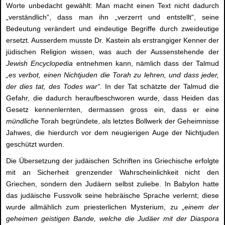
Worte unbedacht gewählt: Man macht einen Text nicht dadurch
„verständlich“, dass man ihn „verzerrt und entstellt“, seine
Bedeutung verändert und eindeutige Begriffe durch zweideutige
ersetzt. Ausserdem musste Dr. Kastein als erstrangiger Kenner der
jüdischen Religion wissen, was auch der Aussenstehende der
Jewish Encyclopedia
entnehmen kann, nämlich dass der Talmud
„es verbot, einen Nichtjuden die Torah zu lehren, und dass jeder,
der dies tat, des Todes war“.
In der Tat schätzte der Talmud die
Gefahr, die dadurch heraufbeschworen wurde, dass Heiden das
Gesetz kennenlernten, dermassen gross ein, dass er eine
mündliche
Torah begründete, als letztes Bollwerk der Geheimnisse
Jahwes, die hierdurch vor dem neugierigen Auge der Nichtjuden
geschützt wurden.
Die Übersetzung der judäischen Schriften ins Griechische erfolgte
mit an Sicherheit grenzender Wahrscheinlichkeit nicht den
Griechen, sondern den Judäern selbst zuliebe. In Babylon hatte
das judäische Fussvolk seine hebräische Sprache verlernt; diese
wurde allmählich zum priesterlichen Mysterium, zu „
einem der
geheimen geistigen Bande, welche die Judäer mit der Diaspora