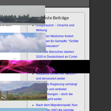
Neueste Beiträge
iese aber
Kriegsrausch – Ursache und
Wirkung
Bochumer Mediziner fordert
Lockdown für Geimpfte: "Größte
Virenschleudern"
Wie viele Menschen starben
2020 in Deutschland an Covid-
19?
Offener Brief an die Armee
Wikipedia verliert vor Gericht –
und denunziert weiter
Thailands Regierung verhängt
Notstand und verbietet
Versammlungen – doch die
Revolte geht weiter
Nach dem Migrationspakt: Nun
zündet die UNO die nächste