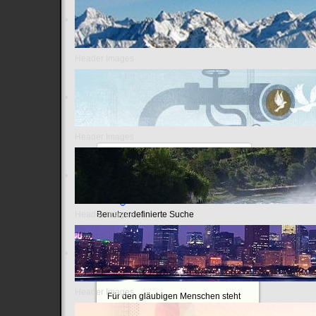
Header Images
Header Images
Header Images
Benutzerdefinierte Suche
Zitat des Tages
Header Images
Für den gläubigen Menschen steht
Gott am Anfang, für den