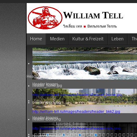
W
T
ILLIAM
ELL
วิลเลี่ยม เทล
Вильгельм Телль
Home
Medien
Kultur & Freizeit
Leben
Th
Header Images
Header Images
header_home.jpg
http://william-tell.ru/images/headers/header_home.jpg
header_bkk2.jpg
http://william-tell.ru/images/headers/header_bkk2.jpg
Header Images
header-tools.png
http://william-tell.ru/images/headers/header-tools.png
header-darkclouds.jpg