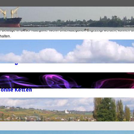
Archive
ne Beiträge in dieser Kategorie. Wenn Unterkategorien angezeigt werden, können d
halten.
tegorien
 Helsing
s Reed
 ohne Ketten