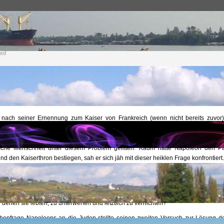
Archive
Douglas Reed
Der Streit um Zion
Napoleon stellt die Gretchenfrag
eed
Napoleon stellt die Gretchenfrage
nach seiner Ernennung zum Kaiser von Frankreich (wenn nicht bereits zuvor
naparte bewusst, dass eines der schwierigsten Probleme, denen er sich gegenüb
her, sondern fremder Natur war: Die „Judenfrage“. Viele Jahrhunderte lan
sche Menschheit unter diesem Problem gelitten. Kaum hatte Napoleon den Pap
 den Kaiserthron bestiegen, sah er sich jäh mit dieser heiklen Frage konfrontiert
er Art entsprach, packte Napoleon den Stier bei den Hörnern und versuchte die Ju
rt auf die uralte Frage zu bewegen: Waren sie ehrlich bestrebt, Teil der Nation 
 Gesetze zu halten, oder befolgten sie insgeheim ein anderes Gesetz, welches ihn
r denen sie lebten, zu unterwerfen und letztlich zu vernichten?
henfrage Napoleons an die Juden stellte seinen zweiten Versuch zur Lösung d