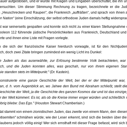
auer aufgestoßen, und er wurde mit Klagen und Eingaben überschüttet, die ihn u
ersuchten. Um dieser Stimmung Rechnung zu tragen, bezeichnete er die Ju
ls „Heuschrecken und Raupen", die Frankreich „auffräßen“, und sprach von ihnen a
er Nation“
(eine Einschätzung, der selbst orthodoxe Juden damals heftig widerspra
at war seinerseits gespalten und konnte sich nicht zu einer klaren Stellungnahme 
oleon 112 führende jüdische Persönlichkeiten aus Frankreich, Deutschland und 
rte und ihnen eine Liste mit Fragen vorlegte.
n die sich der französische Kaiser hierdurch vorwagte, ist für den Nichtjud
ch, doch zwei Zitate bringen zumindest ein wenig Licht ins Dunkel:
e Juden als das auserwählte, zur Erlösung bestimmte Volk betrachteten, war 
isch, und die Juden konnten alles, was geschah, nur von ihrem eigenen Sta
sie standen stets im Mittelpunkt."
(Dr. Kastein).
onstruierte eine ganze Geschichte der Welt, bei der er der Mittelpunkt war
an, d. h. vom Augenblick an, wo Jahwe den Bund mit Abraham schließt, stellt di
 Geschichte der Welt, ja die Geschichte des ganzen Kosmos dar und ist das einzige
r der Welt kümmert. Es ist, als ob die Kreise immer enger würden und schließlich 
übrig bliebe: Das Ego."
(Houston Stewart Chamberlain.)
itat stammt von einem zionistischen Juden, das zweite von einem Mann, den dieser 
ntisemiten" schmähen würde; wie der Leser erkennt, sind sich die beiden über di
aubens jedoch völlig einig! Wer sich ernsthaft mit dieser Frage befasst, wird sich