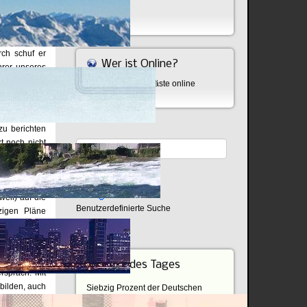
ige Worte zu
Bombe
bern und, um
ch schuf er
Wer ist Online?
hrer unseres
erglichen zu
Aktuell sind 495 Gäste online
 und Winston
zu berichten
t noch nicht
e war, lässt
 Nahen Osten
Ersten Konsul
well) auf die
Benutzerdefinierte Suche
izigen Pläne
er Korse der
ent er diese
Zitat des Tages
rsprach. Mit
 bilden, auch
Siebzig Prozent der Deutschen
wollen gute Nachbarschaft, die