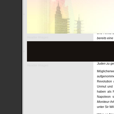
Gesicherte 
zwei Berich
dem Ziel, d
Der erste d
veröffentlic
und Afrika 
Header Images
bereits ein
Diese Sätze 
indem er di
Einige Woch
Juden zu ge
Header Images
Möglicherw
aufgenomme
Revolution 
Unmut und B
haben als 
Napoleon s
Moniteur
-Ar
unter Sir Wi