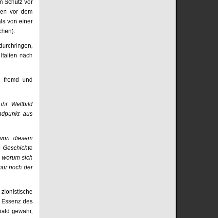
m Schutz vor
den vor dem
ls von einer
chen).
durchringen,
Italien nach
en fremd und
ihr Weltbild
ndpunkt aus
, von diesem
e Geschichte
, worum sich
nur noch der
zionistische
e Essenz des
 bald gewahr,