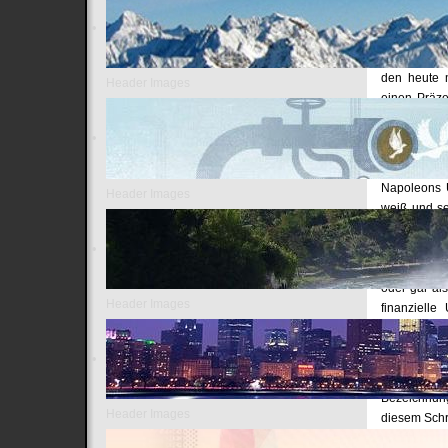
Problems da
verlieren.
Napoleon ge
den heute 
Header Images
einen Präze
Jahrhundert
werden: Lor
Churchill.
Napoleons U
Header Images
weiß und se
französisch
sich nicht 
lebenden Jud
oder gar als
Header Images
finanzielle
spekulierte.
Welche dies
erste europ
Bezeichnung
Header Images
diesem Schri
wenn er sich