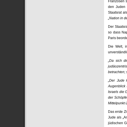
Franzosen s
den Juden 
Staatsrat a
„Nation in d
Der Staatsr
so dass Nap
Paris beorde
Die Welt, i
unverständli
„Da sich di
judäozentr
betrachten; 
„Der Jude k
Augenblick 
Israels die
der Schöpfe
Mittelpunkt 
Das erste Z
Jude als „A
jüdischen Gl