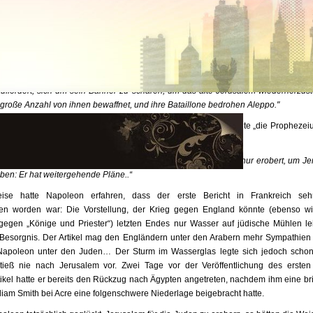
historische Informationen über diese Episode sind spärlich und beruhen aussch
ten, die 1799 im Pariser
Moniteur
erschienen. Damals führte Napoleon Krieg in 
ie Engländer aus dem Nahen Osten zu vertreiben.
er beiden Berichte war am 17. April 1799 in Istanbul verfasst worden und wurd
ht. Darin hieß es:
„Bonaparte hat eine Proklamation verabschiedet, in der er alle 
auffordert, sich um sein Banner zu scharen, um das alte Jerusalem wiederherzuste
e große Anzahl von ihnen bewaffnet, und ihre Bataillone bedrohen Aleppo."
lassen an Deutlichkeit nichts zu wünschen übrig: Napoleon wollte „die Prophezeiu
e Juden nach Jerusalem „zurückkehren“ ließ.
en später berichtete der
Moniteur
:
"Bonaparte hat Syrien nicht nur erobert, um J
ben: Er hat weitergehende Pläne..“
eise hatte Napoleon erfahren, dass der erste Bericht in Frankreich seh
n worden war: Die Vorstellung, der Krieg gegen England könnte (ebenso wi
gegen „Könige und Priester“) letzten Endes nur Wasser auf jüdische Mühlen lei
esorgnis. Der Artikel mag den Engländern unter den Arabern mehr Sympathien
Napoleon unter den Juden… Der Sturm im Wasserglas legte sich jedoch schon
tieß nie nach Jerusalem vor. Zwei Tage vor der Veröffentlichung des ersten
tikel hatte er bereits den Rückzug nach Ägypten angetreten, nachdem ihm eine brit
lliam Smith bei Acre eine folgenschwere Niederlage beigebracht hatte.