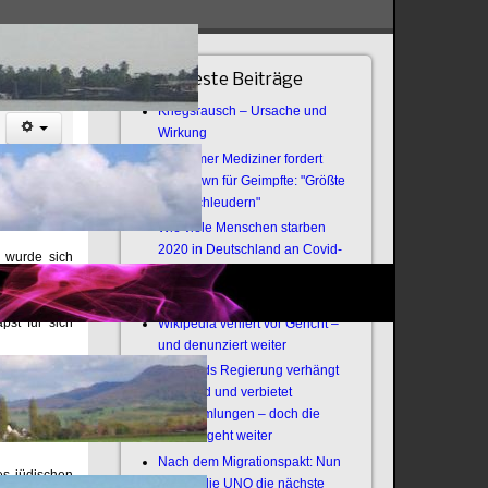
e
Neueste Beiträge
Kriegsrausch – Ursache und
Wirkung
Bochumer Mediziner fordert
Lockdown für Geimpfte: "Größte
Virenschleudern"
Wie viele Menschen starben
2020 in Deutschland an Covid-
) wurde sich
19?
ersah, nicht
Offener Brief an die Armee
g hatte die
st für sich
Wikipedia verliert vor Gericht –
.
und denunziert weiter
Thailands Regierung verhängt
den zu einer
Notstand und verbietet
zu werden und
Versammlungen – doch die
en gebot, die
Revolte geht weiter
Nach dem Migrationspakt: Nun
es jüdischen
zündet die UNO die nächste