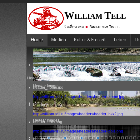
W
T
ILLIAM
ELL
วิลเลี่ยม เทล
Вильгельм Телль
Home
Medien
Kultur & Freizeit
Leben
Th
Header Images
Header Images
header_home.jpg
http://william-tell.ru/images/headers/header_home.jpg
header_bkk2.jpg
http://william-tell.ru/images/headers/header_bkk2.jpg
Header Images
header-tools.png
http://william-tell.ru/images/headers/header-tools.png
header-darkclouds.jpg