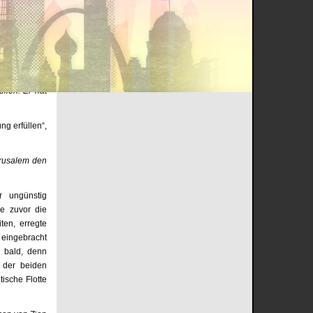
anderen 30 Prozent wohnen an der
ließlich auf
Grenze zu Holland oder Polen.
Ägypten, mit
Harald Schmidt
Powered by
Zitate Service
e am 22. Mai
Juden Asiens
llen. Er hat
ng erfüllen“,
erusalem den
r ungünstig
e zuvor die
ten, erregte
 eingebracht
 bald, denn
 der beiden
ische Flotte