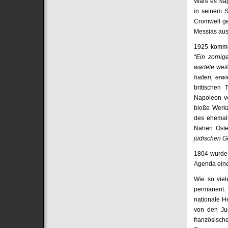
Wäre es Nap
in seinem S
Cromwell ge
Messias au
1925 kommen
"Ein zornig
wartete wei
hatten, erwi
britischen 
Napoleon ve
bloße Werkz
des ehemali
Nahen Oste
jüdischen G
1804 wurde 
Agenda eine
Wie so viel
permanent. 
nationale H
von den Jud
französisch