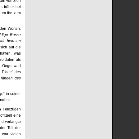
sen von Zion
s früher bei
, um ihn zum
nden Worten:
uldige Rasse
ade betreten
ich auf die
 hatten, was
Soldaten als
in Gegenwart
n Pfade" des
 Händen des
e“ in seiner
ernahm.
en Feldzügen
fiziell eine
nd verlangte
der Teil der
n war vielen