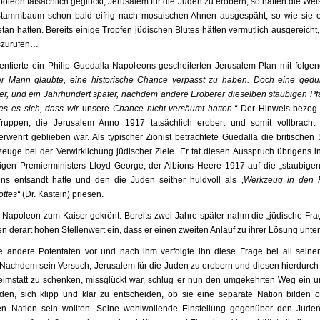
oleon tatsächlich geglückt, Jerusalem für die Juden zu erobern, so hätten die Wei
tammbaum schon bald eifrig nach mosaischen Ahnen ausgespäht, so wie sie e
tan hatten. Bereits einige Tropfen jüdischen Blutes hätten vermutlich ausgereicht
szurufen…
tierte ein Philip Guedalla Napoleons gescheiterten Jerusalem-Plan mit folge
er Mann glaubte, eine historische Chance verpasst zu haben. Doch eine ged
ter, und ein Jahrhundert später, nachdem andere Eroberer dieselben staubigen Pf
es es sich, dass wir
unsere
Chance nicht versäumt hatten.“
Der Hinweis bezog s
Truppen, die Jerusalem Anno 1917 tatsächlich erobert und somit vollbracht
rwehrt geblieben war. Als typischer Zionist betrachtete Guedalla die britischen 
euge bei der Verwirklichung jüdischer Ziele. Er tat diesen Ausspruch übrigens 
gen Premierministers Lloyd George, der Albions Heere 1917 auf die „staubige
ns entsandt hatte und den die Juden seither huldvoll als
„Werkzeug in den
ottes“
(Dr. Kastein) priesen.
Napoleon zum Kaiser gekrönt. Bereits zwei Jahre später nahm die „jüdische Frag
n derart hohen Stellenwert ein, dass er einen zweiten Anlauf zu ihrer Lösung unt
e andere Potentaten vor und nach ihm verfolgte ihn diese Frage bei all sein
Nachdem sein Versuch, Jerusalem für die Juden zu erobern und diesen hierdurch of
eimstatt zu schenken, missglückt war, schlug er nun den umgekehrten Weg ein u
en, sich klipp und klar zu entscheiden, ob sie eine separate Nation bilden o
en Nation sein wollten. Seine wohlwollende Einstellung gegenüber den Jude