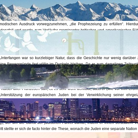
r. Da sein erster Versuch weitgehend unbekannt ist, lohnt es sich, darüber ein
hörte zu den ersten, die auf die Idee verfielen, Jerusalem für die Juden zu ero
modischen Ausdruck vorwegzunehmen, „die Prophezeiung zu erfüllen“. Hierdur
denzfall und wurde zum Vorläufer prominenter britischer und amerikanischer Fü
s, die sich wohl mit Händen und Füßen dagegen verwahrt hätten, mit Napoleon v
d Balfour, Lloyd George, Woodrow Wilson, Franklin D. Roosevelt, Harry Truman
nterfangen war so kurzlebiger Natur, dass die Geschichte nur wenig darüber 
ine Beweggründe fast völlig im Dunkeln bleiben. Da er zum damaligen Zeitpunk
es Staatsoberhaupt, sondern erst Oberkommandierender der französischen Arme
ausschließen, dass es ihm lediglich darum ging, sich die Unterstützung der im
en bei seinem dortigen Feldzug zu sichern. Falls er sich allerdings bereits als 
 Kaiser aller Franzosen sah, ist es sehr wohl denkbar, dass er (wie vor ihm Crom
 Unterstützung der europäischen Juden bei der Verwirklichung seiner ehrge
er beiden Hypothesen zutrifft, sei dahingestellt. Tatsache ist jedenfalls, dass d
äische Potentat war (als Oberbefehlshaber der französischen Streitkräfte verdi
), der um die Gunst der jüdischen Führer buhlte, indem er ihnen Jerusalem ve
tt stellte er sich de facto hinter die These, wonach die Juden eine separate Nation
 später in gegenteiligem Sinn äußerte.