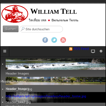
W
T
ILLIAM
ELL
วิลเลี่ยม เทล
Вильгельм Телль
S
Suchen
u
c
h
e
RSS Feed
n
.
.
.
Header Images
Header Images
Header Images
header_home.jpg
http://william-tell.ru/images/headers/header_home.jpg
header_bkk2.jpg