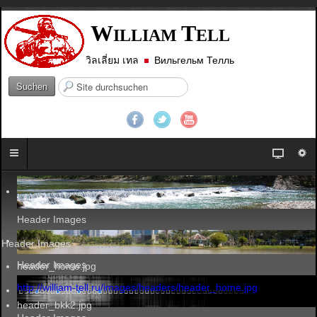
W
T
ILLIAM
ELL
วิลเลี่ยม เทล
Вильгельм Телль
S
Suchen
u
c
h
e
n
.
.
.
Header Images
Header Images
Header Images
header_home.jpg
http://william-tell.ru/images/headers/header_home.jpg
header_bkk2.jpg