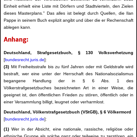
Einheit erhielt eine Liste mit Dörfern und Stadtvierteln, den Zielen
dieses Masterplans." Das alles ist belegt durch Quellen, die Ilan
Pappe in seinem Buch explizit angibt und über die er Rechenschaft
ablegen kann.
Anhang:
Deutschland, Strafgesetzbuch, § 130 Volksverhetzung
[
bundesrecht.juris.de
]:
(3)
Mit Freiheitsstrafe bis zu fünf Jahren oder mit Geldstrafe wird
bestraft, wer eine unter der Herrschaft des Nationalsozialismus
begangene Handlung der in § 6 Abs. 1 des
Völkerstrafgesetzbuches bezeichneten Art in einer Weise, die
geeignet ist, den öffentlichen Frieden zu stören, öffentlich oder in
einer Versammlung billigt, leugnet oder verharmlost.
Deutschland, Völkerstrafgesetzbuch (VStGB), § 6 Völkermord
[
bundesrecht.juris.de
]:
(1)
Wer in der Absicht, eine nationale, rassische, religiöse oder
ethnische Gruppe als solche ganz oder teilweise zu zerstören, ein