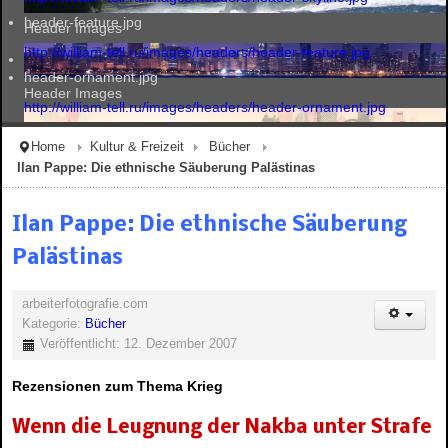
header-feature.jpg
Header Images
http://william-tell.ru/images/headers/header-feature.jpg
header-ornament.jpg
Header Images
http://william-tell.ru/images/headers/header-ornament.jpg
Home
Kultur & Freizeit
Bücher
Ilan Pappe: Die ethnische Säuberung Palästinas
Header Images
Ilan Pappe: Die ethnische Säuberung
Palästinas
Header Images
arbeiterfotografie.com
Kategorie:
Bücher
Veröffentlicht: 12. Dezember 2007
Rezensionen zum Thema Krieg
Wenn die Leugnung der Nakba unter Strafe