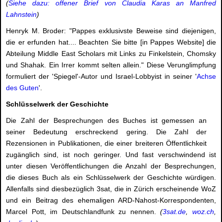
(
Siehe dazu: offener Brief von Claudia Karas an Manfred
Lahnstein
)
Henryk M. Broder: "Pappes exklusivste Beweise sind diejenigen,
die er erfunden hat.... Beachten Sie bitte [in Pappes Website] die
Abteilung Middle East Scholars mit Links zu Finkelstein, Chomsky
und Shahak. Ein Irrer kommt selten allein." Diese Verunglimpfung
formuliert der 'Spiegel'-Autor und Israel-Lobbyist in seiner '
Achse
des Guten
'.
Schlüsselwerk der Geschichte
Die Zahl der Besprechungen des Buches ist gemessen an
seiner Bedeutung erschreckend gering. Die Zahl der
Rezensionen in Publikationen, die einer breiteren Öffentlichkeit
zugänglich sind, ist noch geringer. Und fast verschwindend ist
unter diesen Veröffentlichungen die Anzahl der Besprechungen,
die dieses Buch als ein Schlüsselwerk der Geschichte würdigen.
Allenfalls sind diesbezüglich 3sat, die in Zürich erscheinende WoZ
und ein Beitrag des ehemaligen ARD-Nahost-Korrespondenten,
Marcel Pott, im Deutschlandfunk zu nennen.
(
3sat.de
,
woz.ch
,