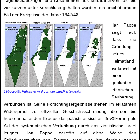
Tagebuchauszügen und Dokumenten aus Militärarchiven, die bis
vor kurzem unter Verschluss gehalten wurden, ein erschütterndes
Bild der Ereignisse der Jahre 1947/48.
Ilan Pappe
zeigt auf,
dass die
Gründung
seines
Heimatland
es Israel mit
einer
geplanten
ethnischen
1946-2000: Palästina wird von der Landkarte getilgt
Säuberung
verbunden ist. Seine Forschungsergebnisse stehen im eklatanten
Widerspruch zur offiziellen Geschichtsschreibung, die den bis
heute anhaltenden Exodus der palästinensischen Bevölkerung als
Akt der systematischen Vertreibung durch das zionistische Israel
leugnet. Ilan Pappe zerstört auf diese Weise den
Gründungsmythos des Staates Israel und löst damit wütende