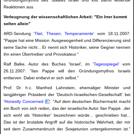
Reaktionen aus.
Verleugnung der wissenschaftlichen Arbeit: "Ein Irrer kommt
selten allein"
ARD-Sendung '
Titel, Thesen, Temperamente
' vom 18.11.2007:
"Pappe hat eine Mission: Ausgewogenheit und Differenzierung sind
seine Sache nicht... Er nennt sich Historiker, seine Gegner nennen
ihn einen Übertreiber und Provokateur."
Ralf Balke, Autor des Buches 'Israel', im '
Tagesspiegel
' vom
26.11.2007: "Ilan Pappe will den Gründungsmythos Israels
entlarven. Dabei entlarvt er sich selbst."
Prof. Dr. h.c. Manfred Lahnstein, ehemaliger Minister und
langjähriger Präsident der 'Deutsch-Israelischen-Gesellschaft' bei
'
Honestly Concerned
': "Auf dem deutschen Büchermarkt macht
ein Buch von sich reden, das der israelische Autor Ilan Pappé...der
sich wohl als 'Historiker' bezeichnen würde... geschrieben hat...
Das ist der brutalste Angriff auf die historische Wahrheit, der mir
seit dem Zusammenbruch der Sowjetunion untergekommen ist."