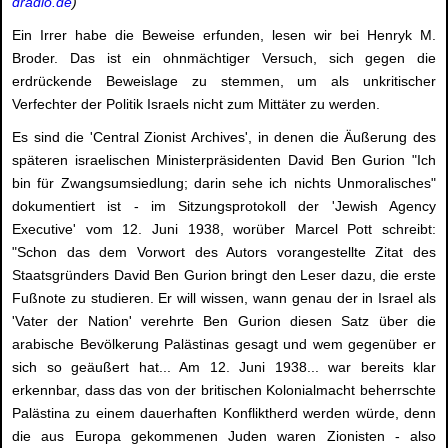
dradio.de
)
Ein Irrer habe die Beweise erfunden, lesen wir bei Henryk M.
Broder. Das ist ein ohnmächtiger Versuch, sich gegen die
erdrückende Beweislage zu stemmen, um als unkritischer
Verfechter der Politik Israels nicht zum Mittäter zu werden.
Es sind die 'Central Zionist Archives', in denen die Äußerung des
späteren israelischen Ministerpräsidenten David Ben Gurion "Ich
bin für Zwangsumsiedlung; darin sehe ich nichts Unmoralisches"
dokumentiert ist - im Sitzungsprotokoll der 'Jewish Agency
Executive' vom 12. Juni 1938, worüber Marcel Pott schreibt:
"Schon das dem Vorwort des Autors vorangestellte Zitat des
Staatsgründers David Ben Gurion bringt den Leser dazu, die erste
Fußnote zu studieren. Er will wissen, wann genau der in Israel als
'Vater der Nation' verehrte Ben Gurion diesen Satz über die
arabische Bevölkerung Palästinas gesagt und wem gegenüber er
sich so geäußert hat... Am 12. Juni 1938... war bereits klar
erkennbar, dass das von der britischen Kolonialmacht beherrschte
Palästina zu einem dauerhaften Konfliktherd werden würde, denn
die aus Europa gekommenen Juden waren Zionisten - also