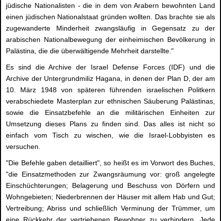
jüdische Nationalisten - die in dem von Arabern bewohnten Land
einen jüdischen Nationalstaat gründen wollten. Das brachte sie als
zugewanderte Minderheit zwangsläufig in Gegensatz zu der
arabischen Nationalbewegung der einheimischen Bevölkerung in
Palästina, die die überwältigende Mehrheit darstellte."
Es sind die Archive der Israel Defense Forces (IDF) und die
Archive der Untergrundmiliz Hagana, in denen der Plan D, der am
10. März 1948 von späteren führenden israelischen Politkern
verabschiedete Masterplan zur ethnischen Säuberung Palästinas,
sowie die Einsatzbefehle an die militärischen Einheiten zur
Umsetzung dieses Plans zu finden sind. Das alles ist nicht so
einfach vom Tisch zu wischen, wie die Israel-Lobbyisten es
versuchen.
"Die Befehle gaben detailliert", so heißt es im Vorwort des Buches,
"die Einsatzmethoden zur Zwangsräumung vor: groß angelegte
Einschüchterungen; Belagerung und Beschuss von Dörfern und
Wohngebieten; Niederbrennen der Häuser mit allem Hab und Gut;
Vertreibung; Abriss und schließlich Verminung der Trümmer, um
eine Rückkehr der vertriebenen Bewohner zu verhindern. Jede